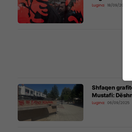
Lugina
18/09/2025
Shfaqen grafit
Mustafi: Dëshmi
Lugina
06/09/2025