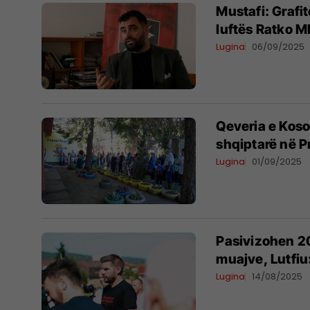
Mustafi: Grafit
luftës Ratko M
Lugina
06/09/2025
Qeveria e Koso
shqiptarë në 
Lugina
01/09/2025
Pasivizohen 2
muajve, Lutfiu:
Lugina
14/08/2025