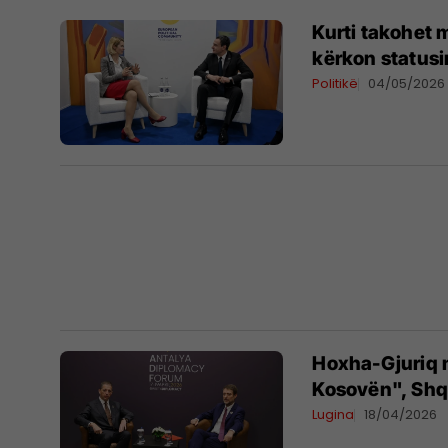
Kurti takohet 
kërkon statusi
Politikë
04/05/2026
Hoxha-Gjuriq 
Kosovën", Shq
Lugina
18/04/2026