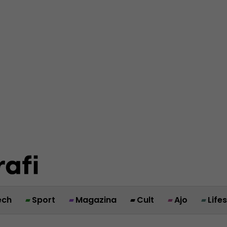
ech
Sport
Magazina
Cult
Ajo
Life