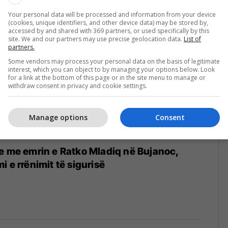
Your personal data will be processed and information from your device
(cookies, unique identifiers, and other device data) may be stored by,
accessed by and shared with 369 partners, or used specifically by this
site. We and our partners may use precise geolocation data.
List of
partners.
Some vendors may process your personal data on the basis of legitimate
interest, which you can object to by managing your options below. Look
for a link at the bottom of this page or in the site menu to manage or
withdraw consent in privacy and cookie settings.
Manage options
Consent
e me emrin e Ratko Mladiq në Bujanoc,
 e rrënimit të sigurisë