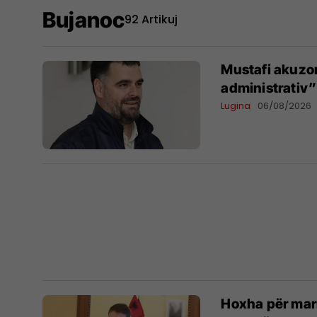
Bujanoc
92 Artikuj
Mustafi akuzon
administrativ”
Lugina
06/08/2026
Hoxha për mar