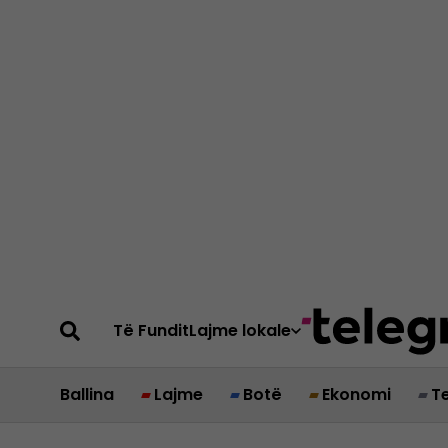
Të Fundit
Lajme lokale
Ballina
Lajme
Botë
Ekonomi
T