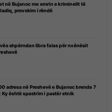
et në Bujanoc me emrin e kriminelit të
lladiq, provokim i rëndë
vës shpërndan libra falas për nxënësit
Preshevë
00 adresa në Preshevë e Bujanoc brenda 7
 Ky është spastrim i pastër etnik