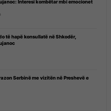
ujanoc: Interesi kombëtar mbi emocionet
6
 do të hapë konsullatë në Shkodër,
Bujanoc
trazon Serbinë me vizitën në Preshevë e