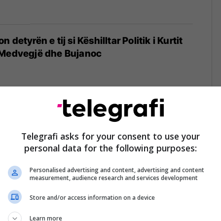
detyrën e tij si Këshilltar Politik i Kurtit
 Medvegjë dhe Bujanoc
erbe bastis dy familje shqiptare në
Telegrafi asks for your consent to use your
personal data for the following purposes:
Personalised advertising and content, advertising and content
measurement, audience research and services development
Store and/or access information on a device
 ligjin për ushtri me detyrim, shqiptarët e
eshevës kundërshtojnë
Learn more