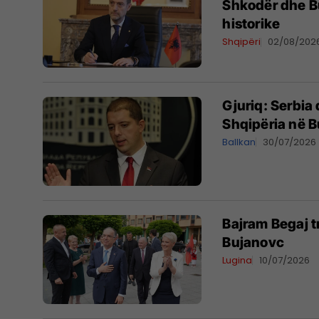
Shkodër dhe B
historike
Shqipëri
02/08/202
Gjuriq: Serbia
Shqipëria në 
Ballkan
30/07/2026
​Bajram Begaj 
Bujanovc
Lugina
10/07/2026