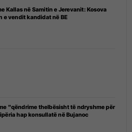
me Kallas në Samitin e Jerevanit: Kosova
n e vendit kandidat në BE
me "qëndrime thelbësisht të ndryshme për
ipëria hap konsullatë në Bujanoc