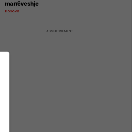
marrëveshje
Kosovë