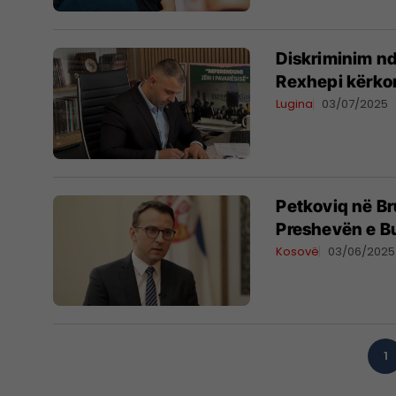
Diskriminim nd
Rexhepi kërkon
Lugina
03/07/2025
Petkoviq në Br
Preshevën e Bu
Kosovë
03/06/2025
1