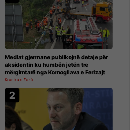
Mediat gjermane publikojnë detaje për
aksidentin ku humbën jetën tre
mërgimtarë nga Komogllava e Ferizajt
Kronika e Zezë