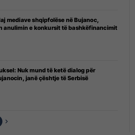
aj mediave shqipfolëse në Bujanoc,
 anulimin e konkursit të bashkëfinancimit
uksel: Nuk mund të ketë dialog për
janocin, janë çështje të Serbisë