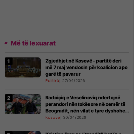
Më të lexuarat
Zgjedhjet në Kosovë - partitë deri
më 7 maj vendosin për koalicion apo
garë të pavarur
Politikë
27/04/2026
Radoiçiq e Veselinoviq ndërtojnë
perandori nëntokësore në zemër të
Beogradit, nën vilat e tyre dyshohet
se po bëjnë bunkerë
Kosovë
30/04/2026