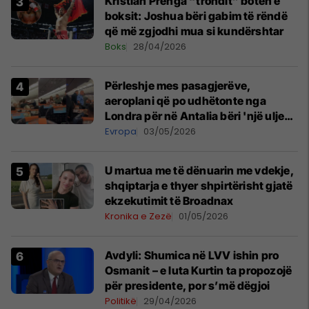
Kristian Prenga “trondit” botën e
boksit: Joshua bëri gabim të rëndë
që më zgjodhi mua si kundërshtar
Boks
28/04/2026
Përleshje mes pasagjerëve,
aeroplani që po udhëtonte nga
Londra për në Antalia bëri 'një ulje
emergjente' në Prishtinë
Evropa
03/05/2026
U martua me të dënuarin me vdekje,
shqiptarja e thyer shpirtërisht gjatë
ekzekutimit të Broadnax
Kronika e Zezë
01/05/2026
Avdyli: Shumica në LVV ishin pro
Osmanit – e luta Kurtin ta propozojë
për presidente, por s’më dëgjoi
Politikë
29/04/2026