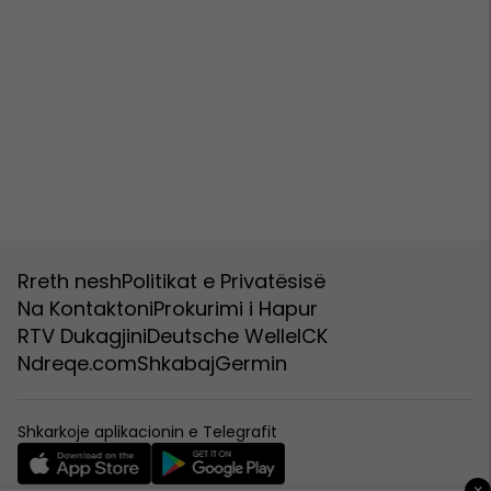
Rreth nesh
Politikat e Privatësisë
Na Kontaktoni
Prokurimi i Hapur
RTV Dukagjini
Deutsche Welle
ICK
Ndreqe.com
Shkabaj
Germin
Shkarkoje aplikacionin e Telegrafit
×