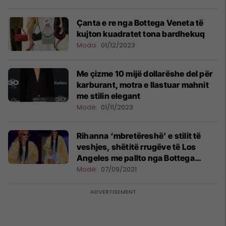
Çanta e re nga Bottega Veneta të
kujton kuadratet tona bardhekuq
Moda
01/12/2023
Me çizme 10 mijë dollarëshe del për
karburant, motra e llastuar mahnit
me stilin elegant
Modë
01/11/2023
Rihanna ‘mbretëreshë’ e stilit të
veshjes, shëtitë rrugëve të Los
Angeles me pallto nga Bottega
Veneta që ka një vlerë afro 10 mijë
Modë
07/09/2021
dollarë