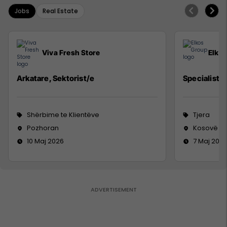
Jobs
Real Estate
Viva Fresh Store
Elko
Arkatare, Sektorist/e
Specialist M
Shërbime te Klientëve
Tjera
Pozhoran
Kosovë
10 Maj 2026
7 Maj 202