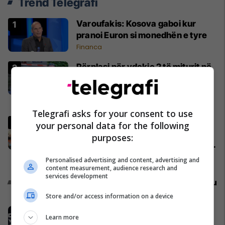
Trend Telegrafi
Varoufakis: Kosova gaboi kur
pranoi Euron si monedhën e tyre
Financa
Përplasi për vdekje 2 të miturit në
Durrës, shoferi në polici: Më
vrisni, nuk meritoj të jetoj!
Shqipëri
Telegrafi asks for your consent to use
Përleshje mes pasagjerëve,
your personal data for the following
aeroplani që po udhëtonte nga
purposes:
Londra për në Antalia bëri 'një ulje
emergjente' në Prishtinë
Evropa
Personalised advertising and content, advertising and
content measurement, audience research and
services development
Promo
Reklamo këtu
Store and/or access information on a device
Prishtina Mall sjell për herë të parë
Learn more
në Kosovë teknologjinë e NASA-s