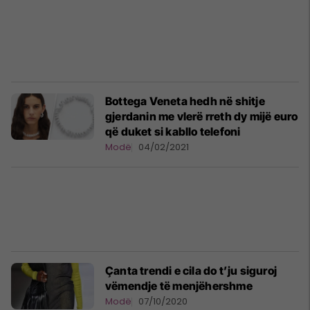
Bottega Veneta hedh në shitje
gjerdanin me vlerë rreth dy mijë euro
që duket si kabllo telefoni
Modë
04/02/2021
Çanta trendi e cila do t’ju siguroj
vëmendje të menjëhershme
Modë
07/10/2020