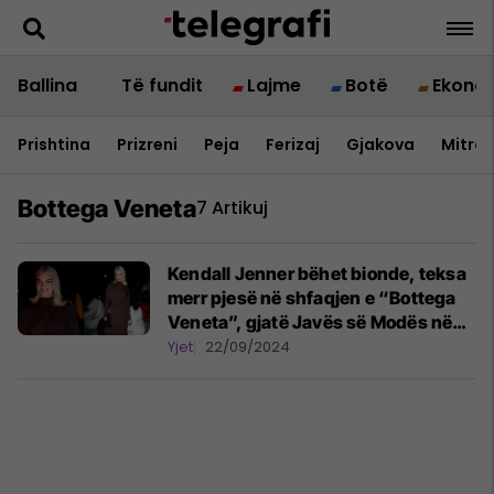
Ballina
Të fundit
Lajme
Botë
Ekono
Prishtina
Prizreni
Peja
Ferizaj
Gjakova
Mitrov
Bottega Veneta
7 Artikuj
Kendall Jenner bëhet bionde, teksa
merr pjesë në shfaqjen e “Bottega
Veneta”, gjatë Javës së Modës në
Milano
Yjet
22/09/2024