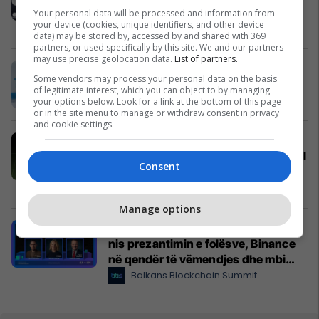
dhe Agjencisë Evropiane të
Your personal data will be processed and information from
your device (cookies, unique identifiers, and other device
Hapësirës (ESA)
Prishtina Mall
data) may be stored by, accessed by and shared with 369
partners, or used specifically by this site. We and our partners
may use precise geolocation data.
List of partners.
Shëndeti i gruas në menopauzë –
Some vendors may process your personal data on the basis
United Hospital
of legitimate interest, which you can object to by managing
United Hospital
your options below. Look for a link at the bottom of this page
or in the site menu to manage or withdraw consent in privacy
and cookie settings.
Në kërkim të hapësirës së duhur?
Përzgjedhja e javës në Telegrafi Real
Consent
Estate
Telegrafi Real Estate
Manage options
Balkans Blockchain Summit 2026
nis prezantimin e folësve, Binance
në qendër të vëmendjes dhe mbi
$10,000 giveaway për
Balkans Blockchain Summit
pjesëmarrësit