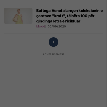
Bottega Veneta lançon koleksionin e
çantave "kraft", të bëra 100 për
qind nga letra e ricikluar
Modë
02/09/2020
1