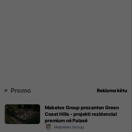
Promo
Reklamo këtu
Mabetex Group prezanton Green
Coast Hills - projekti rezidencial
premium në Palasë
Mabetex Group