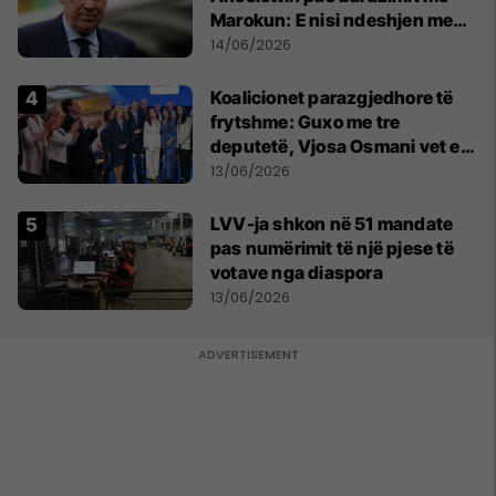
Marokun: E nisi ndeshjen me
formacionin e gabuar
14/06/2026
Koalicionet parazgjedhore të
frytshme: Guxo me tre
deputetë, Vjosa Osmani vet e
treta në Kuvend
13/06/2026
LVV-ja shkon në 51 mandate
pas numërimit të një pjese të
votave nga diaspora
13/06/2026