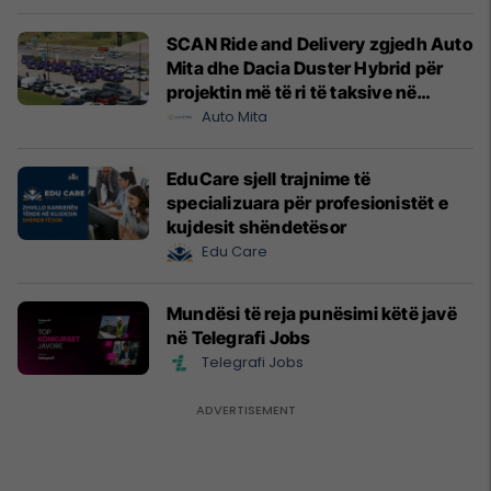
SCAN Ride and Delivery zgjedh Auto
Mita dhe Dacia Duster Hybrid për
projektin më të ri të taksive në
Prishtinë
Auto Mita
EduCare sjell trajnime të
specializuara për profesionistët e
kujdesit shëndetësor
Edu Care
Mundësi të reja punësimi këtë javë
në Telegrafi Jobs
Telegrafi Jobs