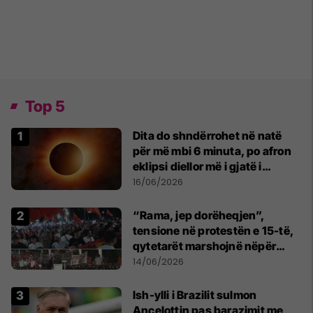
Top 5
Dita do shndërrohet në natë
për më mbi 6 minuta, po afron
eklipsi diellor më i gjatë i
shekullit të 21-të
16/06/2026
“Rama, jep dorëheqjen”,
tensione në protestën e 15-të,
qytetarët marshojnë nëpër
kryeqytet
14/06/2026
Ish-ylli i Brazilit sulmon
Ancelottin pas barazimit me