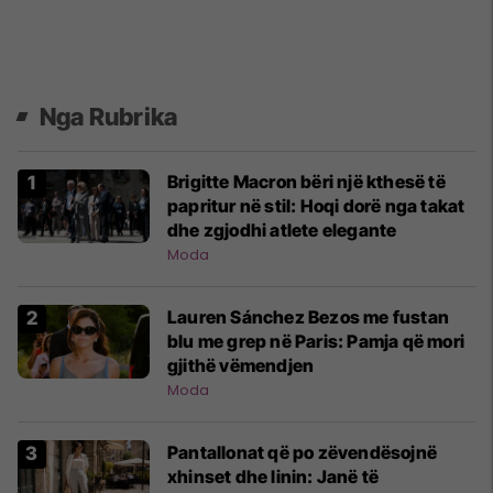
Nga Rubrika
Brigitte Macron bëri një kthesë të
papritur në stil: Hoqi dorë nga takat
dhe zgjodhi atlete elegante
Moda
Lauren Sánchez Bezos me fustan
blu me grep në Paris: Pamja që mori
gjithë vëmendjen
Moda
Pantallonat që po zëvendësojnë
xhinset dhe linin: Janë të