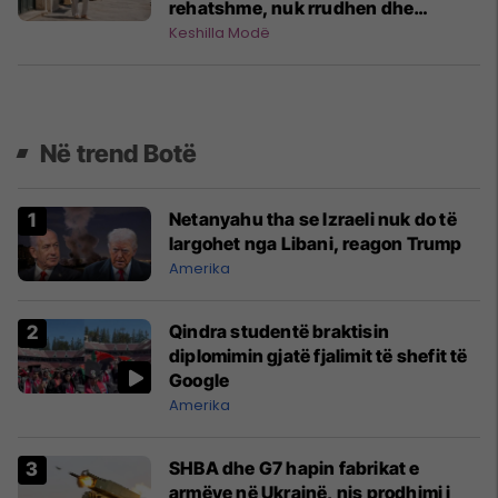
rehatshme, nuk rrudhen dhe
përshtaten me çdo stil
Keshilla Modë
Në trend Botë
Netanyahu tha se Izraeli nuk do të
largohet nga Libani, reagon Trump
Amerika
Qindra studentë braktisin
diplomimin gjatë fjalimit të shefit të
Google
Amerika
SHBA dhe G7 hapin fabrikat e
armëve në Ukrainë, nis prodhimi i