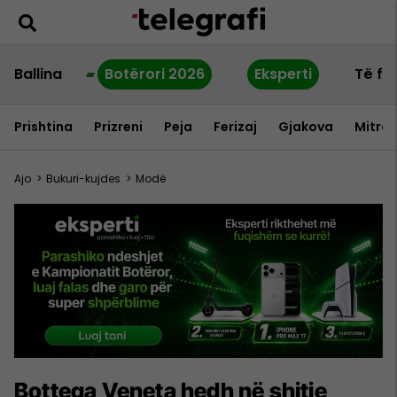
Ballina
Botërori 2026
Eksperti
Të fu
Prishtina
Prizreni
Peja
Ferizaj
Gjakova
Mitrov
Ajo
>
Bukuri-kujdes
>
Modë
Bottega Veneta hedh në shitje