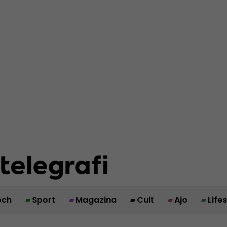
ech
Sport
Magazina
Cult
Ajo
Life