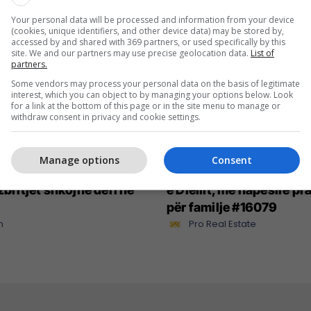
Your personal data will be processed and information from your device
(cookies, unique identifiers, and other device data) may be stored by,
accessed by and shared with 369 partners, or used specifically by this
site. We and our partners may use precise geolocation data.
List of
partners.
Some vendors may process your personal data on the basis of legitimate
interest, which you can object to by managing your options below. Look
for a link at the bottom of this page or in the site menu to manage or
withdraw consent in privacy and cookie settings.
Manage options
Consent
qani më i ri i Neptun në
Banesë 80m² në shitje n
zbritjet shkojnë deri në
e Diellit, me hapësirë pr
për familje #16079
n
Pro Real Estate