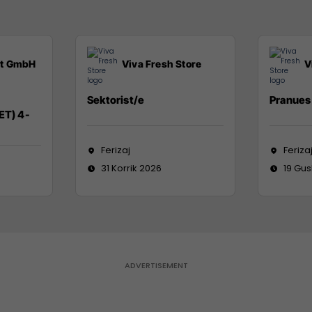
it GmbH
Viva Fresh Store
V
Sektorist/e
Pranues 
ET) 4-
Ferizaj
Feriza
31 Korrik 2026
19 Gus