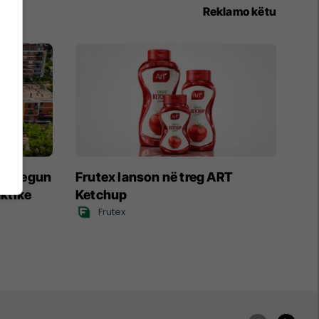
Reklamo këtu
ë Bregun
Frutex lanson në treg ART
aktike
Ketchup
Frutex