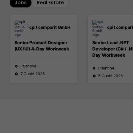
Jobs
Real Estate
cpit comparit GmbH
cpit compar
Senior Product Designer
Senior Lead .NET
(UX/UI) 4-Day Workweek
Developer (C# / .N
Day Workweek
Prishtinë
Prishtinë
7 Gusht 2026
5 Gusht 2026