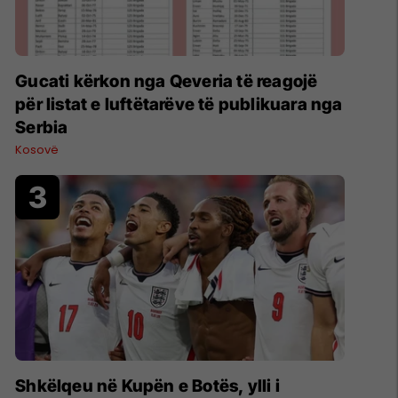
Gucati kërkon nga Qeveria të reagojë
për listat e luftëtarëve të publikuara nga
Serbia
Kosovë
Shkëlqeu në Kupën e Botës, ylli i