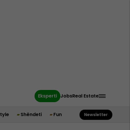
Eksperti
Jobs
Real Estate
style
Shëndeti
Fun
Newsletter