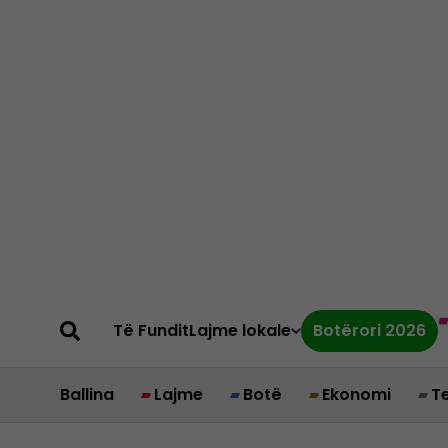
Të Fundit
Lajme lokale
Botërori 2026
Ballina
Lajme
Botë
Ekonomi
T