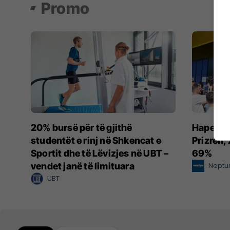
Promo
20% bursë për të gjithë
Hapet dy
studentët e rinj në Shkencat e
Prizren, 
Sportit dhe të Lëvizjes në UBT –
69%
vendet janë të limituara
Neptu
UBT