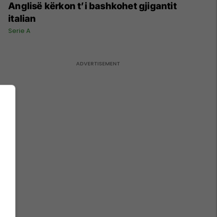
Anglisë kërkon t’i bashkohet gjigantit
italian
Serie A