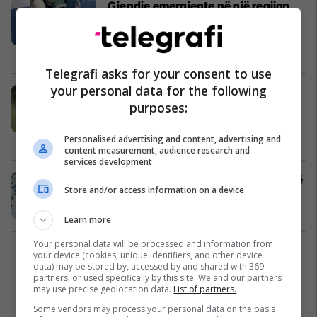
Gjendje emergjente në një regjion
rus, mbi 50 arinj polarë hyjnë
vazhdimisht nëpër vendbanime
(Video)
Nga Bota
10/02/2019
Telegrafi asks for your consent to use
your personal data for the following
Ariu polar provoi ta kthente në jetë,
purposes:
shpezën që mirëmbajtësi ia hodhi
për ta ngrënë (Video)
Personalised advertising and content, advertising and
Fun Lajme
08/01/2019
content measurement, audience research and
services development
Ariu polar "ekspert" në kamuflim në
Store and/or access information on a device
shtresa të akullta (Foto/Video)
Interesante
23/08/2018
Learn more
Your personal data will be processed and information from
your device (cookies, unique identifiers, and other device
1
data) may be stored by, accessed by and shared with 369
partners, or used specifically by this site. We and our partners
may use precise geolocation data.
List of partners.
Some vendors may process your personal data on the basis