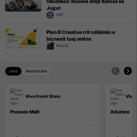
robotikës: Kosova drejt Koresë së
Jugut
UBT
Plan B Creative rrit ndikimin e
biznesit tuaj online
Plan B
Jobs
Real Estate
Viva Fresh Store
Viva 
Pranues Malli
Arkatare