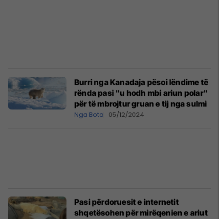
Burri nga Kanadaja pësoi lëndime të
rënda pasi "u hodh mbi ariun polar"
për të mbrojtur gruan e tij nga sulmi
Nga Bota
05/12/2024
Pasi përdoruesit e internetit
shqetësohen për mirëqenien e ariut