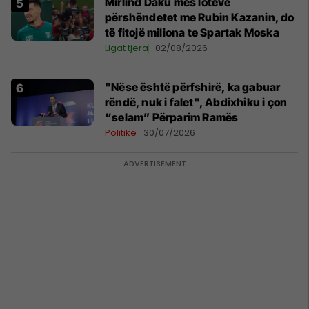
Mirlind Daku mes lotëve
përshëndetet me Rubin Kazanin, do
të fitojë miliona te Spartak Moska
Ligat tjera
02/08/2026
"Nëse është përfshirë, ka gabuar
rëndë, nuk i falet", Abdixhiku i çon
“selam” Përparim Ramës
Politikë
30/07/2026