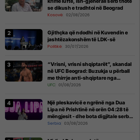
krime lufte, ish-gjenerali serb thotë
se dikush e tradhtoi në Beograd
Kosovë
02/08/2026
Gjithçka që ndodhi në Kuvendin e
jashtëzakonshëm të LDK-së
Politikë
30/07/2026
“Vrisni, vrisni shqiptarët”, skandal
në UFC Beograd: Buzukja u përball
me thirrje anti-shqiptare nga
tribunat
UFC
01/08/2026
Një pleskavicë e ngrënë nga Dua
Lipa në Prishtinë në orën 04:28 të
mëngjesit - dhe bota digjitale serbe
shpall gjendjen e luftës
Serbia
03/08/2026