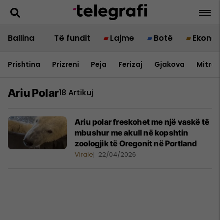
Ballina
Të fundit
Lajme
Botë
Ekono
Prishtina
Prizreni
Peja
Ferizaj
Gjakova
Mitrov
Ariu Polar
18 Artikuj
Ariu polar freskohet me një vaskë të
mbushur me akull në kopshtin
zoologjik të Oregonit në Portland
Virale
22/04/2026