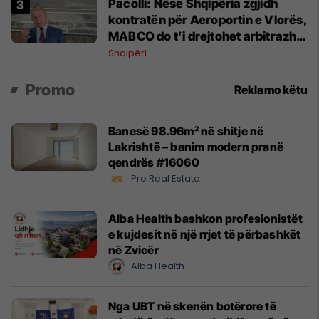
Pacolli: Nëse Shqipëria zgjidh
kontratën për Aeroportin e Vlorës,
MABCO do t’i drejtohet arbitrazhit
ndërkombëtar
Shqipëri
Promo
Reklamo këtu
Banesë 98.96m² në shitje në
Lakrishtë – banim modern pranë
qendrës #16060
Pro Real Estate
Alba Health bashkon profesionistët
e kujdesit në një rrjet të përbashkët
në Zvicër
Alba Health
Nga UBT në skenën botërore të