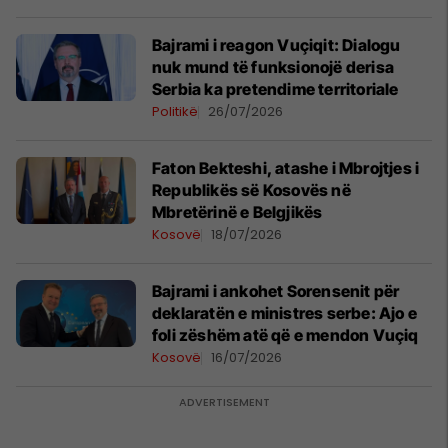
Bajrami i reagon Vuçiqit: Dialogu
nuk mund të funksionojë derisa
Serbia ka pretendime territoriale
Politikë
26/07/2026
Faton Bekteshi, atashe i Mbrojtjes i
Republikës së Kosovës në
Mbretërinë e Belgjikës
Kosovë
18/07/2026
Bajrami i ankohet Sorensenit për
deklaratën e ministres serbe: Ajo e
foli zëshëm atë që e mendon Vuçiq
Kosovë
16/07/2026