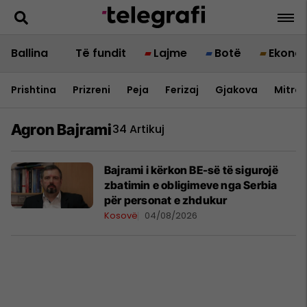
Ballina
Të fundit
Lajme
Botë
Ekono
Prishtina
Prizreni
Peja
Ferizaj
Gjakova
Mitrov
Agron Bajrami
34 Artikuj
Bajrami i kërkon BE-së të sigurojë
zbatimin e obligimeve nga Serbia
për personat e zhdukur
Kosovë
04/08/2026