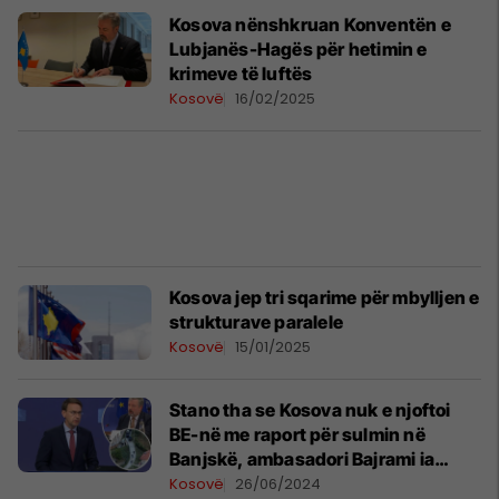
​Kosova nënshkruan Konventën e
Lubjanës-Hagës për hetimin e
krimeve të luftës
Kosovë
16/02/2025
Kosova jep tri sqarime për mbylljen e
strukturave paralele
Kosovë
15/01/2025
Stano tha se Kosova nuk e njoftoi
BE-në me raport për sulmin në
Banjskë, ambasadori Bajrami ia
përmend të gjitha me data
Kosovë
26/06/2024