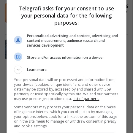
7,500 euro pagë në muaj, reagime të
Telegrafi asks for your consent to use
shumta për këshilltarin "supermen"
your personal data for the following
të ministrisë së udhëhequr nga
purposes:
Gërvalla
Kosovë
22/11/2023
Personalised advertising and content, advertising and
content measurement, audience research and
Ambasadori i Kosovës në Bruksel:
services development
Derisa Kosova përgatitej për dialog,
Serbia përgatiti aneksimin e veriut
Store and/or access information on a device
Siguri
14/10/2023
Learn more
Your personal data will be processed and information from
1
your device (cookies, unique identifiers, and other device
data) may be stored by, accessed by and shared with 369
partners, or used specifically by this site. We and our partners
may use precise geolocation data.
List of partners.
Some vendors may process your personal data on the basis
of legitimate interest, which you can object to by managing
your options below. Look for a link at the bottom of this page
or in the site menu to manage or withdraw consent in privacy
and cookie settings.