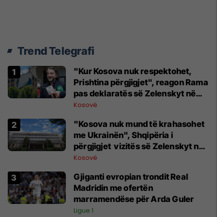
Trend Telegrafi
"Kur Kosova nuk respektohet,
Prishtina përgjigjet", reagon Rama
pas deklaratës së Zelenskyt në
Beograd
Kosovë
"Kosova nuk mund të krahasohet
me Ukrainën", Shqipëria i
përgjigjet vizitës së Zelenskyt në
Serbi
Kosovë
Gjiganti evropian trondit Real
Madridin me ofertën
marramendëse për Arda Guler
Ligue 1