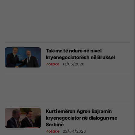
Takime të ndara në nivel
kryenegociatorësh në Bruksel
Politikë
13/05/2026
Kurti emëron Agron Bajramin
kryenegociator në dialogun me
Serbinë
Politikë
22/04/2026