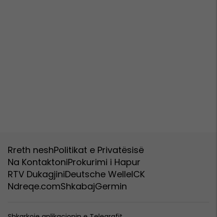
Rreth nesh
Politikat e Privatësisë
Na Kontaktoni
Prokurimi i Hapur
RTV Dukagjini
Deutsche Welle
ICK
Ndreqe.com
Shkabaj
Germin
Shkarkoje aplikacionin e Telegrafit