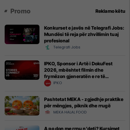
Promo
Reklamo këtu
Konkurset e javës në Telegrafi Jobs:
Mundësi të reja për zhvillimin tuaj
profesional
Telegrafi Jobs
IPKO, Sponsor i Artë i DokuFest
2026, mbështet filmin dhe
frymëzon gjeneratën e re të
krijuesve
IPKO
Pashtetat MEKA - zgjedhje praktike
për mëngjes, piknik dhe rrugë
MEKA HALAL FOOD
A po don me rrnu n’deti? Kursimet