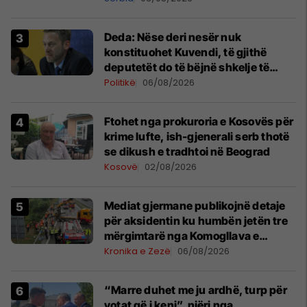
Deda: Nëse deri nesër nuk
konstituohet Kuvendi, të gjithë
deputetët do të bëjnë shkelje të
rëndë kushtetuese
Politikë
06/08/2026
Ftohet nga prokuroria e Kosovës për
krime lufte, ish-gjenerali serb thotë
se dikush e tradhtoi në Beograd
Kosovë
02/08/2026
Mediat gjermane publikojnë detaje
për aksidentin ku humbën jetën tre
mërgimtarë nga Komogllava e
Ferizajt
Kronika e Zezë
06/08/2026
“Marre duhet me ju ardhë, turp për
votat që i keni”, njëri nga