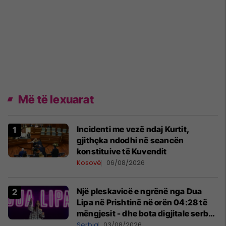
Më të lexuarat
Incidenti me vezë ndaj Kurtit,
gjithçka ndodhi në seancën
konstituive të Kuvendit
Kosovë
06/08/2026
Një pleskavicë e ngrënë nga Dua
Lipa në Prishtinë në orën 04:28 të
mëngjesit - dhe bota digjitale serbe
shpall gjendjen e luftës
Serbia
03/08/2026