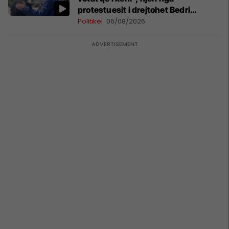
protestuesit i drejtohet Bedri
Hamzës
Politikë
06/08/2026