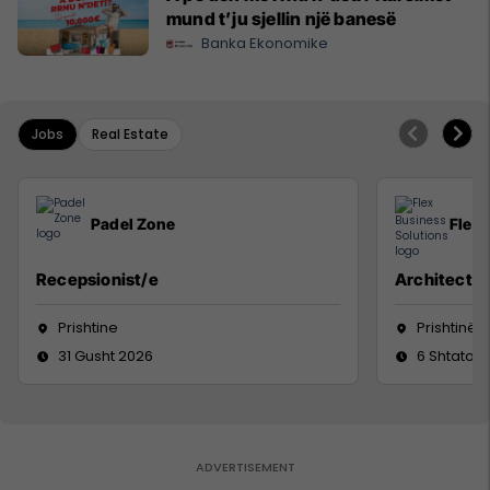
mund t’ju sjellin një banesë
Banka Ekonomike
Jobs
Real Estate
Padel Zone
Flex 
Recepsionist/e
Architect
Prishtine
Prishtinë
31 Gusht 2026
6 Shtator 