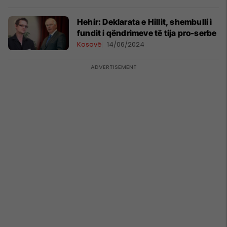
Hehir: Deklarata e Hillit, shembulli i
fundit i qëndrimeve të tija pro-serbe
Kosovë
14/06/2024