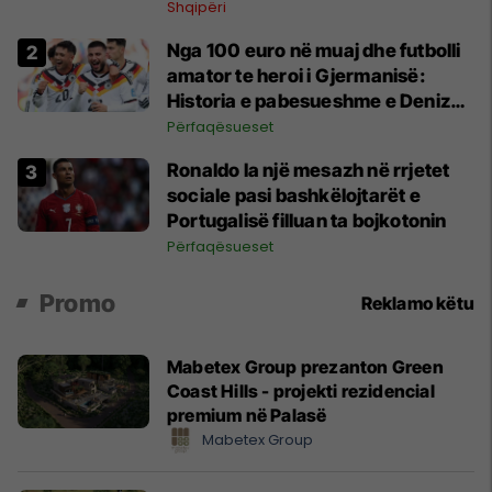
Shqipëri
Nga 100 euro në muaj dhe futbolli
amator te heroi i Gjermanisë:
Historia e pabesueshme e Deniz
Undav që refuzoi të dorëzohej
Përfaqësueset
Ronaldo la një mesazh në rrjetet
sociale pasi bashkëlojtarët e
Portugalisë filluan ta bojkotonin
Përfaqësueset
Promo
Reklamo këtu
Mabetex Group prezanton Green
Coast Hills - projekti rezidencial
premium në Palasë
Mabetex Group