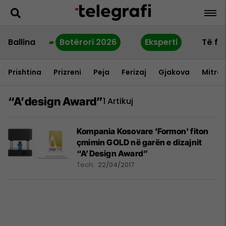
Ballina
Botërori 2026
Eksperti
Të fu
Prishtina
Prizreni
Peja
Ferizaj
Gjakova
Mitrov
“a’design Award”
1 Artikuj
Kompania Kosovare 'Formon' fiton
çmimin GOLD në garën e dizajnit
“A’Design Award”
Tech
22/04/2017