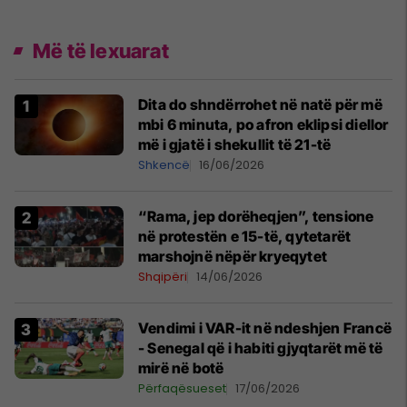
Më të lexuarat
Dita do shndërrohet në natë për më
mbi 6 minuta, po afron eklipsi diellor
më i gjatë i shekullit të 21-të
Shkencë
16/06/2026
“Rama, jep dorëheqjen”, tensione
në protestën e 15-të, qytetarët
marshojnë nëpër kryeqytet
Shqipëri
14/06/2026
Vendimi i VAR-it në ndeshjen Francë
- Senegal që i habiti gjyqtarët më të
mirë në botë
Përfaqësueset
17/06/2026