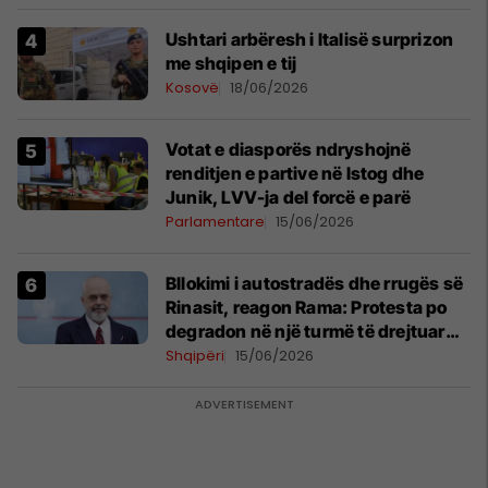
Ushtari arbëresh i Italisë surprizon
me shqipen e tij
Kosovë
18/06/2026
Votat e diasporës ndryshojnë
renditjen e partive në Istog dhe
Junik, LVV-ja del forcë e parë
Parlamentare
15/06/2026
Bllokimi i autostradës dhe rrugës së
Rinasit, reagon Rama: Protesta po
degradon në një turmë të drejtuar
nga mendje të liga
Shqipëri
15/06/2026