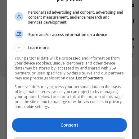
Telegrafi
22IN
Personalised advertising and content, advertising and
content measurement, audience research and
Gazetar/e për edicionin Telegrafi
Inxhinier i 
services development
Diasporë
Store and/or access information on a device
Inxhinieri
Media
Prishtinë
Learn more
Prishtina, Kosovo
6 Korrik 2
1 Korrik 2026
Your personal data will be processed and information from
your device (cookies, unique identifiers, and other device
data) may be stored by, accessed by and shared with 369
partners, or used specifically by this site. We and our partners
may use precise geolocation data.
List of partners.
Some vendors may process your personal data on the basis
of legitimate interest, which you can object to by managing
your options below. Look for a link at the bottom of this page
or in the site menu to manage or withdraw consent in privacy
and cookie settings.
Consent