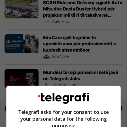
SCAN Ride and Delivery zgjedh Auto
Mita dhe Dacia Duster Hybrid për
projektin më të ri të taksive në
Prishtinë
Auto Mita
EduCare sjell trajnime të
specializuara për profesionistët e
kujdesit shëndetësor
Edu Care
Mundësi të reja punësimi këtë javë
në Telegrafi Jobs
Telegrafi Jobs
Jobs
Real Estate
Telegrafi asks for your consent to use
your personal data for the following
purposes: