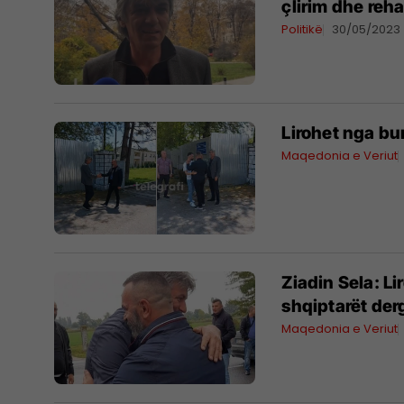
çlirim dhe reha
Politikë
30/05/2023
Lirohet nga bur
Maqedonia e Veriut
Ziadin Sela: L
shqiptarët der
Maqedonia e Veriut