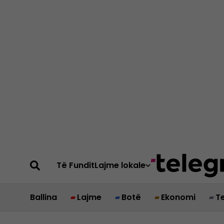
Të Fundit
Lajme lokale
Ballina
Lajme
Botë
Ekonomi
T