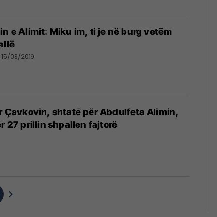
n e Alimit: Miku im, ti je në burg vetëm
allë
15/03/2019
ër Çavkovin, shtatë për Abdulfeta Alimin,
r 27 prillin shpallen fajtorë