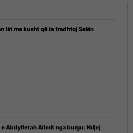
n liri me kusht që ta tradhtoj Selën
n e Abdylfetah Alimit nga burgu: Ndjej