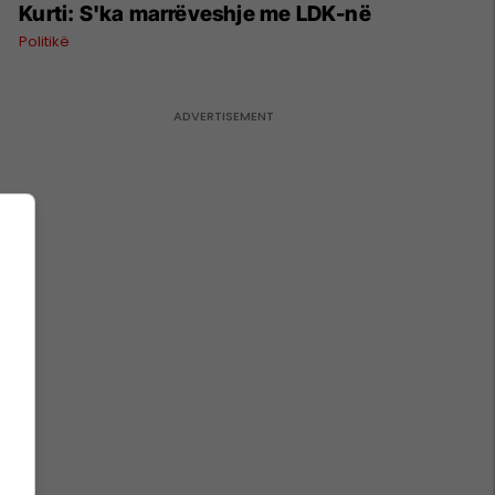
Kurti: S'ka marrëveshje me LDK-në
Politikë