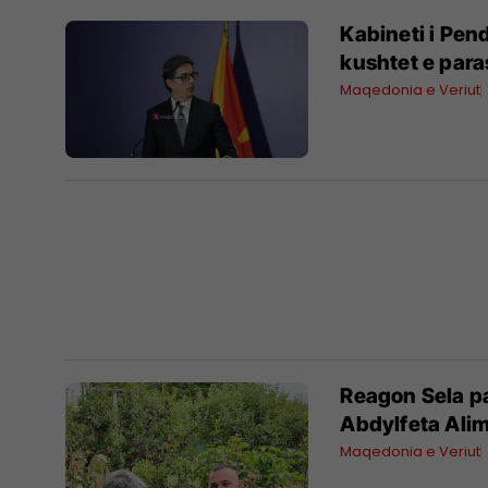
Kabineti i Pend
kushtet e para
Maqedonia e Veriut
Reagon Sela pa
Abdylfeta Alim
Maqedonia e Veriut