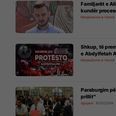
Familjarët e Al
kundër procese
Maqedonia e Veriut
Shkup, të prem
e Abdylfetah A
Maqedonia e Veriut
Paraburgim për 
prillit"
Gjyqësi
15/03/2019