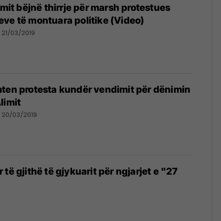
imit bëjnë thirrje për marsh protestues
ve të montuara politike (Video)
21/03/2019
ten protesta kundër vendimit për dënimin
limit
20/03/2019
të gjithë të gjykuarit për ngjarjet e "27