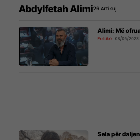
Abdylfetah Alimi
26 Artikuj
Alimi: Më ofrua
Politikë
08/06/2023
Sela për dalje