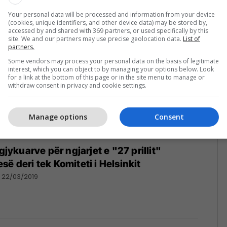
22/03/2019
Your personal data will be processed and information from your device
(cookies, unique identifiers, and other device data) may be stored by,
accessed by and shared with 369 partners, or used specifically by this
site. We and our partners may use precise geolocation data.
List of
partners.
Some vendors may process your personal data on the basis of legitimate
interest, which you can object to by managing your options below. Look
for a link at the bottom of this page or in the site menu to manage or
withdraw consent in privacy and cookie settings.
Manage options
Consent
 gjykuarve për ngjarjet e "27 prillit"
ë deri tek Komiteti i Helsinkit
22/03/2019