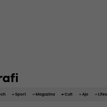
ech
Sport
Magazina
Cult
Ajo
Life