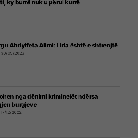
ti, ky burrë nuk u përul kurrë
gu Abdylfeta Alimi: Liria është e shtrenjtë
30/05/2023
irohen nga dënimi kriminelët ndërsa
gjen burgjeve
17/12/2022