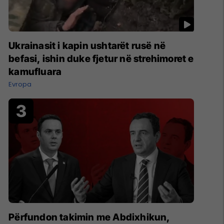
Ukrainasit i kapin ushtarët rusë në
befasi, ishin duke fjetur në strehimoret e
kamufluara
Evropa
Përfundon takimin me Abdixhikun,