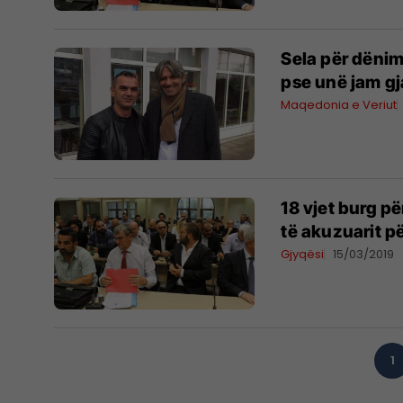
Sela për dënimi
pse unë jam gj
Maqedonia e Veriut
18 vjet burg p
të akuzuarit pë
Gjyqësi
15/03/2019
1