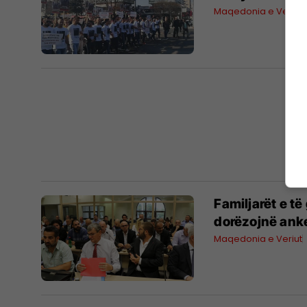
Maqedonia e Veriut
Familjarët e të
dorëzojnë ankes
Maqedonia e Veriut