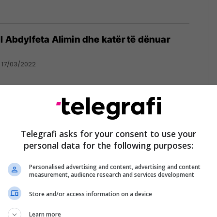
l Abdylfeta Alimin dhe katër të dënuar
17/03/2022
it ulë dënimet për Abdylfeta Alimin dhe
n
Telegrafi asks for your consent to use your
personal data for the following purposes:
Personalised advertising and content, advertising and content
measurement, audience research and services development
Store and/or access information on a device
estohet kundër dënimit me burg për
min (Video)
Learn more