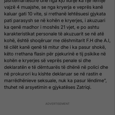
jashtëmartesore dhe nga kjo lidhje ka një fëmijë
vajzë 4 muajshe, se nga kryerja e veprës kanë
kaluar gati 10 vite, si rrethanë lehtësuesi gjykata
pati parasysh se në kohën e kryerjes, i akuzuari
ka qenë madhor i moshës 21 vjet, e po ashtu
karakteristikat personale të akuzuarit se në atë
kohë, është shoqëruar me dëshmitarit F.H dhe A.I,
të cilët kanë qenë të mitur dhe i ka pasur shokë,
këto rrethana flasin për pjekurinë e tij psikike në
kohën e kryerjes së veprës penale si dhe
deklaratën e të dëmtuarës të dhënë në polici dhe
në prokurori ku kishte deklaruar se në rastin e
marrëdhënieve seksuale, nuk ka pasur lëndime”,
thuhet në arsyetimin e gjykatëses Zatriqi.