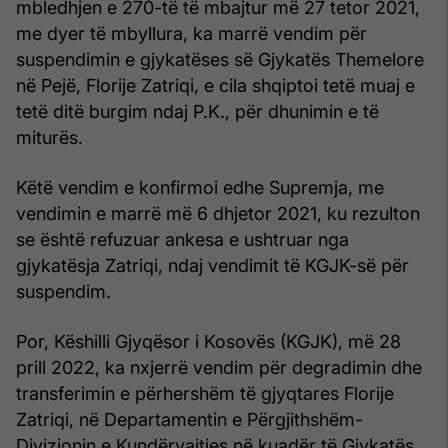
mbledhjen e 270-të të mbajtur më 27 tetor 2021,
me dyer të mbyllura, ka marrë vendim për
suspendimin e gjykatëses së Gjykatës Themelore
në Pejë, Florije Zatriqi, e cila shqiptoi tetë muaj e
tetë ditë burgim ndaj P.K., për dhunimin e të
miturës.
Këtë vendim e konfirmoi edhe Supremja, me
vendimin e marrë më 6 dhjetor 2021, ku rezulton
se është refuzuar ankesa e ushtruar nga
gjykatësja Zatriqi, ndaj vendimit të KGJK-së për
suspendim.
Por, Këshilli Gjyqësor i Kosovës (KGJK), më 28
prill 2022, ka nxjerrë vendim për degradimin dhe
transferimin e përhershëm të gjyqtares Florije
Zatriqi, në Departamentin e Përgjithshëm-
Divizionin e Kundërvajtjes në kuadër të Gjykatës