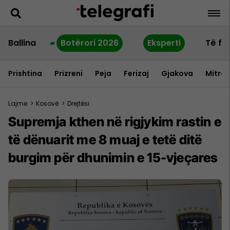
Ballina
Botërori 2026
Eksperti
Të fu
Prishtina
Prizreni
Peja
Ferizaj
Gjakova
Mitrov
Lajme
>
Kosovë
>
Drejtësi
Supremja kthen në rigjykim rastin e
të dënuarit me 8 muaj e tetë ditë
burgim për dhunimin e 15-vjeçares