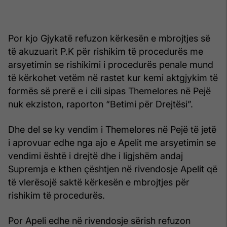
Por kjo Gjykatë refuzon kërkesën e mbrojtjes së
të akuzuarit P.K për rishikim të procedurës me
arsyetimin se rishikimi i procedurës penale mund
të kërkohet vetëm në rastet kur kemi aktgjykim të
formës së prerë e i cili sipas Themelores në Pejë
nuk ekziston, raporton “Betimi për Drejtësi”.
Dhe del se ky vendim i Themelores në Pejë të jetë
i aprovuar edhe nga ajo e Apelit me arsyetimin se
vendimi është i drejtë dhe i ligjshëm andaj
Supremja e kthen çështjen në rivendosje Apelit që
të vlerësojë saktë kërkesën e mbrojtjes për
rishikim të procedurës.
Por Apeli edhe në rivendosje sërish refuzon