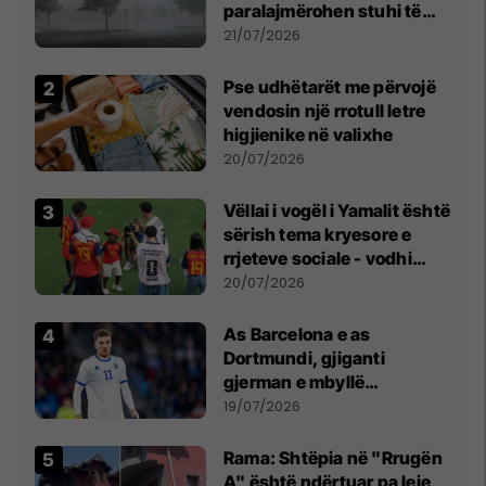
paralajmërohen stuhi të
fuqishme me breshër dhe
21/07/2026
erëra të forta
Pse udhëtarët me përvojë
vendosin një rrotull letre
higjienike në valixhe
20/07/2026
Vëllai i vogël i Yamalit është
sërish tema kryesore e
rrjeteve sociale - vodhi
vëmendjen pas finales së
20/07/2026
Kupës së Botës
As Barcelona e as
Dortmundi, gjiganti
gjerman e mbyllë
marrëveshjen për Fisnik
19/07/2026
Asllanin
Rama: Shtëpia në "Rrugën
A" është ndërtuar pa leje