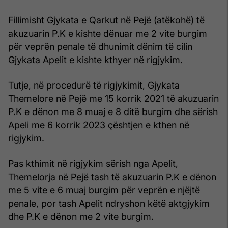
Fillimisht Gjykata e Qarkut në Pejë (atëkohë) të
akuzuarin P.K e kishte dënuar me 2 vite burgim
për veprën penale të dhunimit dënim të cilin
Gjykata Apelit e kishte kthyer në rigjykim.
Tutje, në procedurë të rigjykimit, Gjykata
Themelore në Pejë me 15 korrik 2021 të akuzuarin
P.K e dënon me 8 muaj e 8 ditë burgim dhe sërish
Apeli me 6 korrik 2023 çështjen e kthen në
rigjykim.
Pas kthimit në rigjykim sërish nga Apelit,
Themelorja në Pejë tash të akuzuarin P.K e dënon
me 5 vite e 6 muaj burgim për veprën e njëjtë
penale, por tash Apelit ndryshon këtë aktgjykim
dhe P.K e dënon me 2 vite burgim.