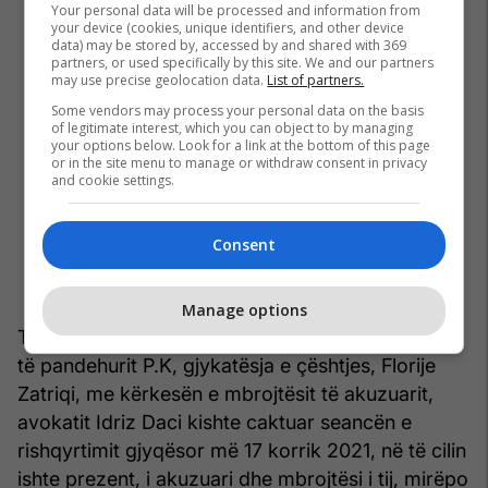
Your personal data will be processed and information from
your device (cookies, unique identifiers, and other device
data) may be stored by, accessed by and shared with 369
partners, or used specifically by this site. We and our partners
may use precise geolocation data.
List of partners.
Some vendors may process your personal data on the basis
of legitimate interest, which you can object to by managing
your options below. Look for a link at the bottom of this page
or in the site menu to manage or withdraw consent in privacy
and cookie settings.
Consent
Manage options
Tutje, në rigjykim, pas veçimit të procedurës ndaj
të pandehurit P.K, gjykatësja e çështjes, Florije
Zatriqi, me kërkesën e mbrojtësit të akuzuarit,
avokatit Idriz Daci kishte caktuar seancën e
rishqyrtimit gjyqësor më 17 korrik 2021, në të cilin
ishte prezent, i akuzuari dhe mbrojtësi i tij, mirëpo