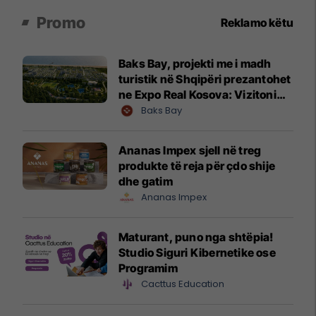
Promo
Reklamo këtu
Baks Bay, projekti me i madh
turistik në Shqipëri prezantohet
ne Expo Real Kosova: Vizitoni
shtandin dhe zbuloni
Baks Bay
mundësitë e investimit
Ananas Impex sjell në treg
produkte të reja për çdo shije
dhe gatim
Ananas Impex
Maturant, puno nga shtëpia!
Studio Siguri Kibernetike ose
Programim
Cacttus Education