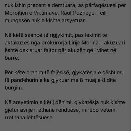
nuk ishin prezent e dëmtuara, as përfaqësuesi për
Mbrojtjen e Viktimave, Rauf Pozhegu, i cili
mungesën nuk e kishte arsyetuar.
Në këtë seancë të rigjykimit, pas leximit të
aktakuzës nga prokurorja Lirije Morina, i akuzuari
është deklaruar fajtor për akuzën që i vihet në
barrë.
Për këtë pranim të fajësisë, gjykatësja e çështjes,
të pandehurin e ka gjykuar me 8 muaj e 8 ditë
burgim.
Në arsyetimin e këtij dënimi, gjykatësja nuk kishte
gjetur asnjë rrethanë rënduese, mirëpo vetëm
rrethana lehtësuese.