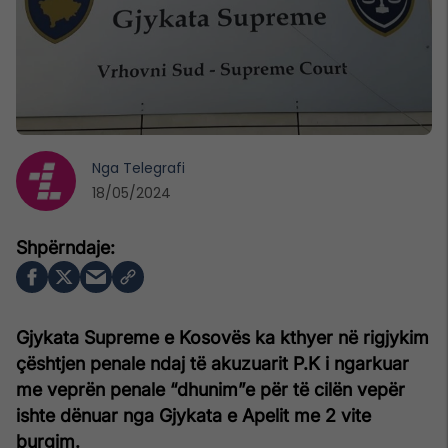
Nga
Telegrafi
18/05/2024
Gjykata Supreme e Kosovës ka kthyer në rigjykim
çështjen penale ndaj të akuzuarit P.K i ngarkuar
me veprën penale “dhunim”e për të cilën vepër
ishte dënuar nga Gjykata e Apelit me 2 vite
burgim.