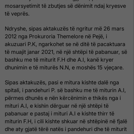
mosarsyetimit të zbutjes së dënimit ndaj kryesve
të veprës.
Ndryshe, sipas aktakuzës të ngritur më 26 mars
2012 nga Prokuroria Themelore në Pejë, i
akuzuari P.K, ngarkohet se në ditë të pacaktuara
të muajit janar 2021, në një shtëpi të pabanuar, së
bashku me të miturit F.H dhe A.I, kanë kryer
dhunimin e të miturës N.N, e moshës 15 vjeçare.
Sipas aktakuzës, pasi e mitura kishte dalë nga
spitali, i pandehuri P. së bashku me të miturin A.I,
përmes dhunës e nën kërcënimin e thikës nga i
mituri A.I, e kishin dërguar në një shtëpi të
pabanuar e pastaj i mituri A.I e kishte thirr të
miturin F.H, i cili kishte shkuar në shtëpinë në fjalë
dhe aty gjatë tërë natës i pandehuri dhe të miturit