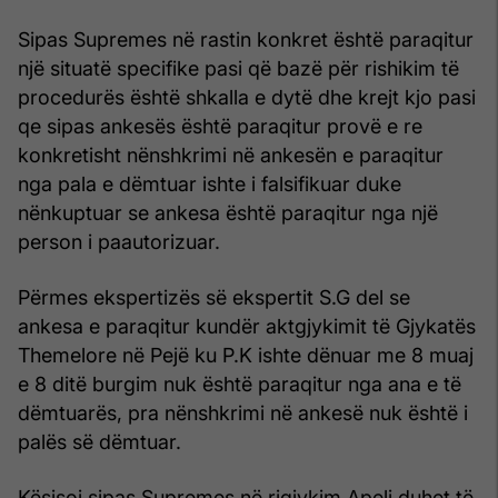
Sipas Supremes në rastin konkret është paraqitur
një situatë specifike pasi që bazë për rishikim të
procedurës është shkalla e dytë dhe krejt kjo pasi
qe sipas ankesës është paraqitur provë e re
konkretisht nënshkrimi në ankesën e paraqitur
nga pala e dëmtuar ishte i falsifikuar duke
nënkuptuar se ankesa është paraqitur nga një
person i paautorizuar.
Përmes ekspertizës së ekspertit S.G del se
ankesa e paraqitur kundër aktgjykimit të Gjykatës
Themelore në Pejë ku P.K ishte dënuar me 8 muaj
e 8 ditë burgim nuk është paraqitur nga ana e të
dëmtuarës, pra nënshkrimi në ankesë nuk është i
palës së dëmtuar.
Kësisoj sipas Supremes në rigjykim Apeli duhet të