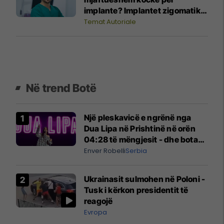
implante? Implantet zigomatike
mund ta ndryshojnë situatën
Temat Autoriale
Në trend Botë
Një pleskavicë e ngrënë nga
Dua Lipa në Prishtinë në orën
04:28 të mëngjesit - dhe bota
digjitale serbe shpall gjendjen e
Enver Robelli
Serbia
luftës
Ukrainasit sulmohen në Poloni -
Tusk i kërkon presidentit të
reagojë
Evropa