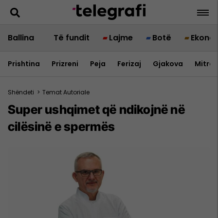
Ballina
Të fundit
Lajme
Botë
Ekono
Prishtina
Prizreni
Peja
Ferizaj
Gjakova
Mitrov
Shëndeti
>
Temat Autoriale
Super ushqimet që ndikojnë në
cilësinë e spermës