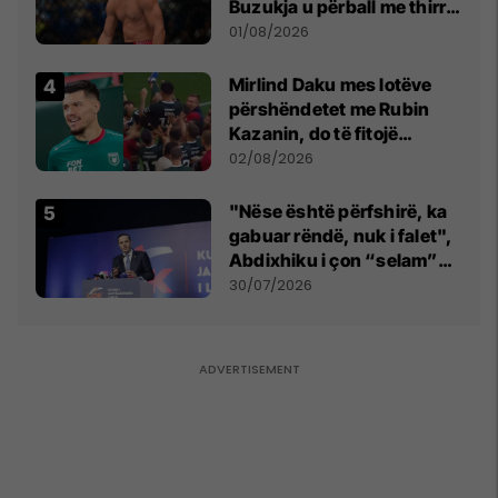
Buzukja u përball me thirrje
anti-shqiptare nga
01/08/2026
tribunat
Mirlind Daku mes lotëve
përshëndetet me Rubin
Kazanin, do të fitojë
miliona te Spartak Moska
02/08/2026
"Nëse është përfshirë, ka
gabuar rëndë, nuk i falet",
Abdixhiku i çon “selam”
Përparim Ramës
30/07/2026