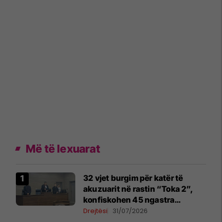
Më të lexuarat
32 vjet burgim për katër të
akuzuarit në rastin “Toka 2”,
konfiskohen 45 ngastra
kadastrale
Drejtësi
31/07/2026