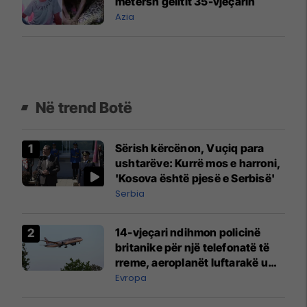
metërsh gëlltit 35-vjeçarin
Azia
Në trend Botë
Sërish kërcënon, Vuçiq para
ushtarëve: Kurrë mos e harroni,
'Kosova është pjesë e Serbisë'
Serbia
14-vjeçari ndihmon policinë
britanike për një telefonatë të
rreme, aeroplanët luftarakë u
ngritën në ajër për të
Evropa
interceptuar fluturaken e Qatar