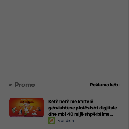
Promo
Reklamo këtu
Këtë herë me kartelë
gërvishtëse plotësisht digjitale
dhe mbi 40 mijë shpërblime
instant!
Meridian