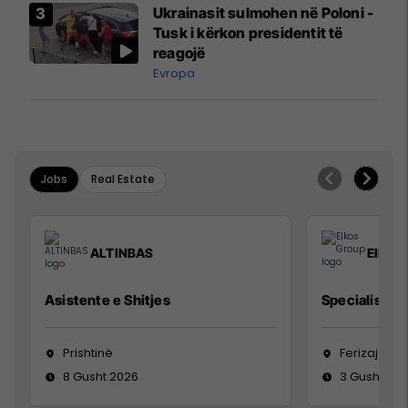
Airways që po shkonte drejt
Ukrainasit sulmohen në Poloni -
Mançesterit
Tusk i kërkon presidentit të
reagojë
Evropa
Jobs
Real Estate
ALTINBAS
Elkos
Asistente e Shitjes
Specialist Mi
Prishtinë
Ferizaj
8 Gusht 2026
3 Gusht 20