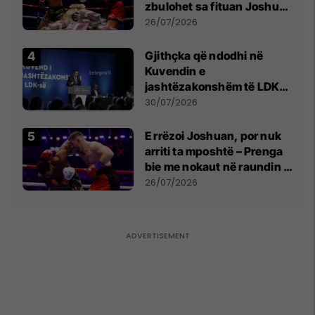
zbulohet sa fituan Joshua
e Prenga
26/07/2026
Gjithçka që ndodhi në
Kuvendin e
jashtëzakonshëm të LDK-
së
30/07/2026
E rrëzoi Joshuan, por nuk
arriti ta mposhtë – Prenga
bie me nokaut në raundin e
dytë
26/07/2026