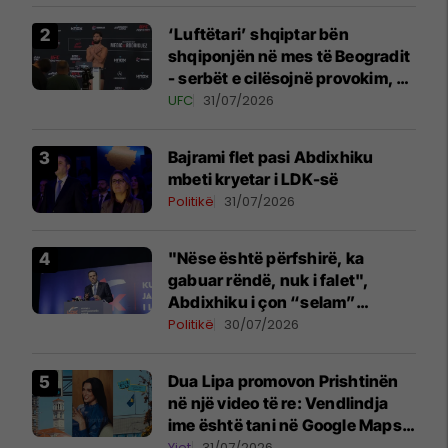
‘Luftëtari’ shqiptar bën
shqiponjën në mes të Beogradit
- serbët e cilësojnë provokim, ai
e cilëson simbol të identitetit
UFC
31/07/2026
Bajrami flet pasi Abdixhiku
mbeti kryetar i LDK-së
Politikë
31/07/2026
"Nëse është përfshirë, ka
gabuar rëndë, nuk i falet",
Abdixhiku i çon “selam”
Përparim Ramës
Politikë
30/07/2026
Dua Lipa promovon Prishtinën
në një video të re: Vendlindja
ime është tani në Google Maps
Street View
Yjet
31/07/2026