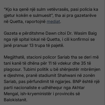
“Kjo ka qenë një sulm vetëvrasës, pasi policia ka
gjetur kokën e sulmuesit”, tha ai pra gazetarëve
në Quetta, raportojnë
mediat
.
Gazeta e përditshme Dawn citoi Dr. Wasim Baig
nga një spital lokal në Quetta, i cili konfirmoi se
janë pranuar 13 trupa të pajetë.
Megjithatë, stacioni policor Sariab tha se deri më
tani kanë të dhëna për 11 të vdekur dhe 35 të
plagosur. Tubimi politik u bë shënjestër mbrëmjen
e djeshme, pranë stadiumit Shahwani në zonën
Sariab, pas përfundimit të ngjarjes. BNP është një
parti nacionaliste e udhëhequr nga Akhtar
Mengal, ish-kryeministër i provincës së
Balokistanit.