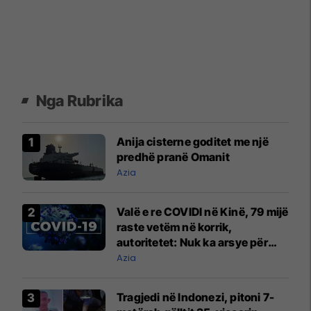
Nga Rubrika
Anija cisterne goditet me një
predhë pranë Omanit
Azia
Valë e re COVIDI në Kinë, 79 mijë
raste vetëm në korrik,
autoritetet: Nuk ka arsye për
alarm
Azia
Tragjedi në Indonezi, pitoni 7-