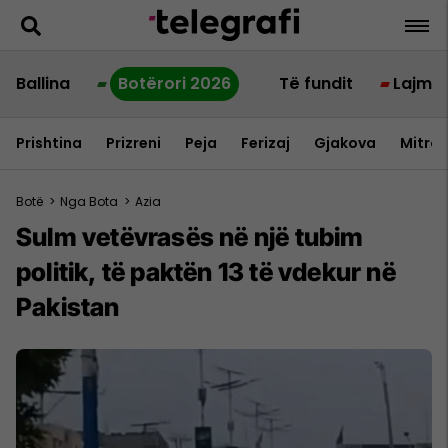
Ballina
Botërori 2026
Të fundit
Lajme
Prishtina
Prizreni
Peja
Ferizaj
Gjakova
Mitrov
Botë
>
Nga Bota
>
Azia
Sulm vetëvrasës në një tubim
politik, të paktën 13 të vdekur në
Pakistan