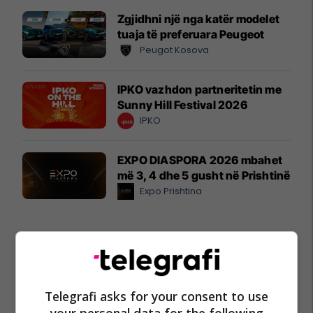
Zgjidhni një nga katër modelet
tuaja të preferuara Peugeot
Peugot Kosova
IPKO vazhdon partneritetin me
Sunny Hill Festival 2026
IPKO
EXPO DIASPORA 2026 mbahet
më 3, 4 dhe 5 gusht në Prishtinë
Expo Prishtina
Telegrafi asks for your consent to use
your personal data for the following