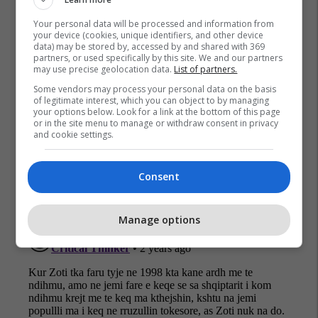
Your personal data will be processed and information from
your device (cookies, unique identifiers, and other device
data) may be stored by, accessed by and shared with 369
partners, or used specifically by this site. We and our partners
Moti I Ligë
Shba
Stuhi Bore
may use precise geolocation data.
List of partners.
Some vendors may process your personal data on the basis
of legitimate interest, which you can object to by managing
your options below. Look for a link at the bottom of this page
or in the site menu to manage or withdraw consent in privacy
and cookie settings.
Consent
Manage options