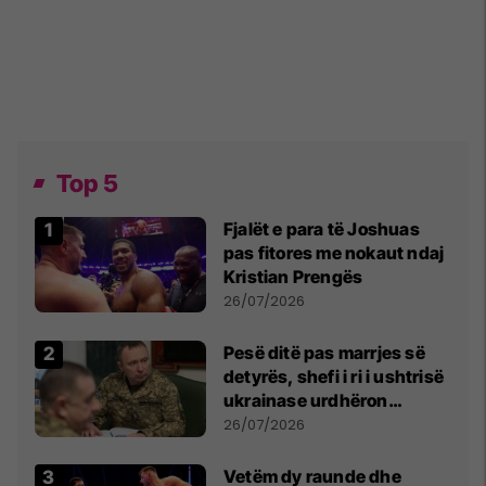
Top 5
Fjalët e para të Joshuas
pas fitores me nokaut ndaj
Kristian Prengës
26/07/2026
Pesë ditë pas marrjes së
detyrës, shefi i ri i ushtrisë
ukrainase urdhëron
kontroll të madh
26/07/2026
Vetëm dy raunde dhe