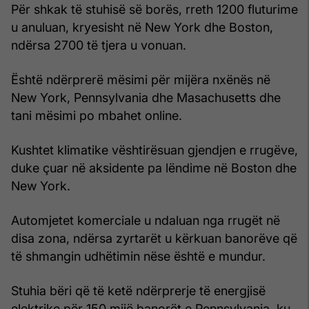
Për shkak të stuhisë së borës, rreth 1200 fluturime
u anuluan, kryesisht në New York dhe Boston,
ndërsa 2700 të tjera u vonuan.
Është ndërprerë mësimi për mijëra nxënës në
New York, Pennsylvania dhe Masachusetts dhe
tani mësimi po mbahet online.
Kushtet klimatike vështirësuan gjendjen e rrugëve,
duke çuar në aksidente pa lëndime në Boston dhe
New York.
Automjetet komerciale u ndaluan nga rrugët në
disa zona, ndërsa zyrtarët u kërkuan banorëve që
të shmangin udhëtimin nëse është e mundur.
Stuhia bëri që të ketë ndërprerje të energjisë
elektrike për 150 mijë banorët e Pennsylvania, ku