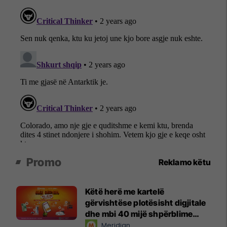
Promo
Reklamo këtu
Këtë herë me kartelë
gërvishtëse plotësisht digjitale
dhe mbi 40 mijë shpërblime
instant!
Meridian