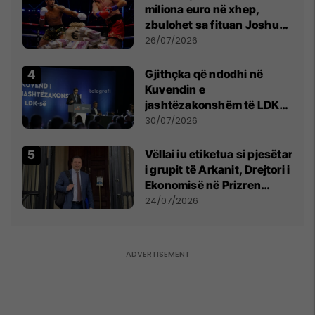
miliona euro në xhep,
zbulohet sa fituan Joshua
e Prenga
26/07/2026
Gjithçka që ndodhi në
Kuvendin e
jashtëzakonshëm të LDK-
së
30/07/2026
Vëllai iu etiketua si pjesëtar
i grupit të Arkanit, Drejtori i
Ekonomisë në Prizren
mohon pretendimet
24/07/2026