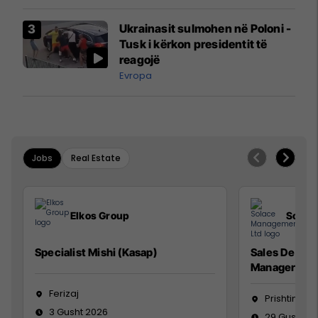
interceptuar fluturaken e Qatar
Airways që po shkonte drejt
Ukrainasit sulmohen në Poloni -
Mançesterit
Tusk i kërkon presidentit të
reagojë
Evropa
Jobs
Real Estate
Elkos Group
Solac
Specialist Mishi (Kasap)
Sales Devel
Manager
Ferizaj
Prishtinë
3 Gusht 2026
29 Gusht 2