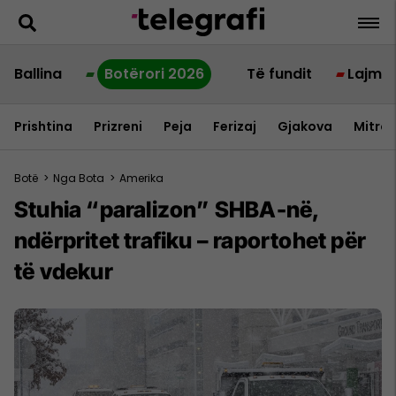
Ballina
Botërori 2026
Të fundit
Lajme
Prishtina
Prizreni
Peja
Ferizaj
Gjakova
Mitrov
Botë
>
Nga Bota
>
Amerika
Stuhia “paralizon” SHBA-në,
ndërpritet trafiku – raportohet për
të vdekur