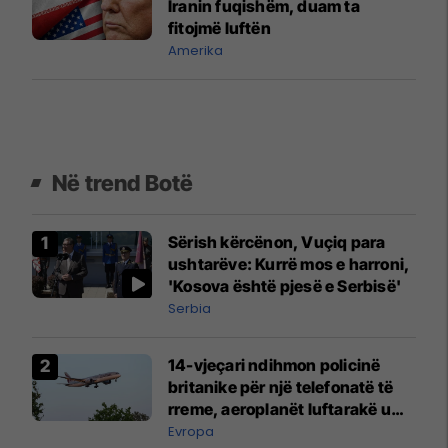
Iranin fuqishëm, duam ta
fitojmë luftën
Amerika
Në trend Botë
Sërish kërcënon, Vuçiq para
ushtarëve: Kurrë mos e harroni,
'Kosova është pjesë e Serbisë'
Serbia
14-vjeçari ndihmon policinë
britanike për një telefonatë të
rreme, aeroplanët luftarakë u
ngritën në ajër për të
Evropa