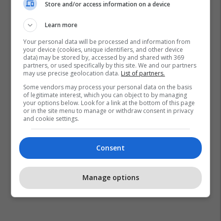
Store and/or access information on a device
Learn more
Organizata Studentore Reforma
Rektori I Up-Së
Your personal data will be processed and information from
your device (cookies, unique identifiers, and other device
Bordi I Up-Së
data) may be stored by, accessed by and shared with 369
partners, or used specifically by this site. We and our partners
may use precise geolocation data.
List of partners.
Some vendors may process your personal data on the basis
of legitimate interest, which you can object to by managing
your options below. Look for a link at the bottom of this page
or in the site menu to manage or withdraw consent in privacy
and cookie settings.
Consent
Manage options