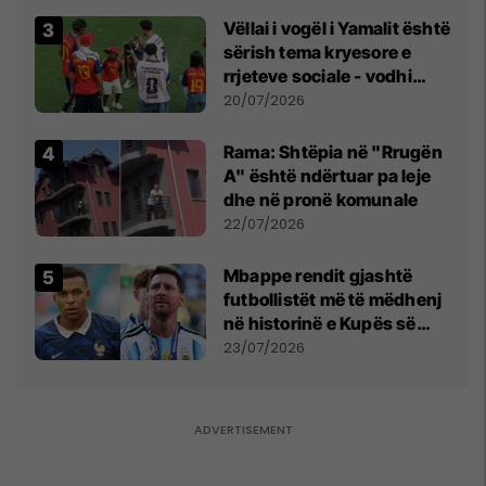
Vëllai i vogël i Yamalit është
sërish tema kryesore e
rrjeteve sociale - vodhi
vëmendjen pas finales së
20/07/2026
Kupës së Botës
Rama: Shtëpia në "Rrugën
A" është ndërtuar pa leje
dhe në pronë komunale
22/07/2026
Mbappe rendit gjashtë
futbollistët më të mëdhenj
në historinë e Kupës së
Botës, Messi mbetet i dyti
23/07/2026