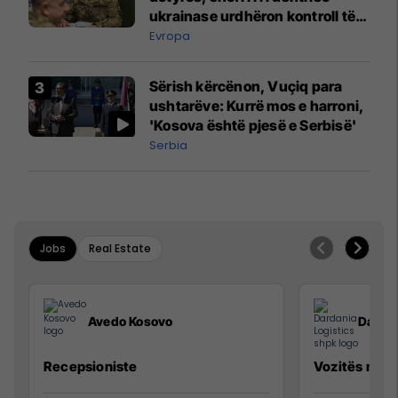
ukrainase urdhëron kontroll të
madh
Evropa
Sërish kërcënon, Vuçiq para
ushtarëve: Kurrë mos e harroni,
'Kosova është pjesë e Serbisë'
Serbia
Jobs
Real Estate
Avedo Kosovo
Dardan
Recepsioniste
Vozitës me K