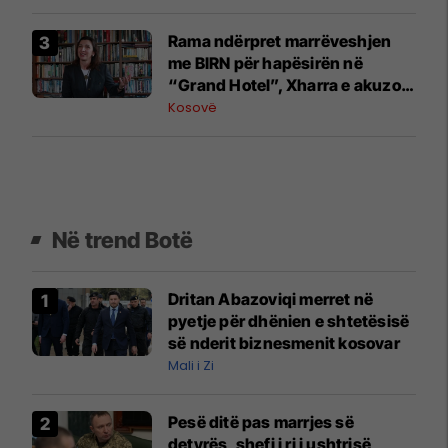
Rama ndërpret marrëveshjen
me BIRN për hapësirën në
“Grand Hotel”, Xharra e akuzon
për hakmarrje
Kosovë
Në trend Botë
Dritan Abazoviqi merret në
pyetje për dhënien e shtetësisë
së nderit biznesmenit kosovar
Mali i Zi
Pesë ditë pas marrjes së
detyrës, shefi i ri i ushtrisë