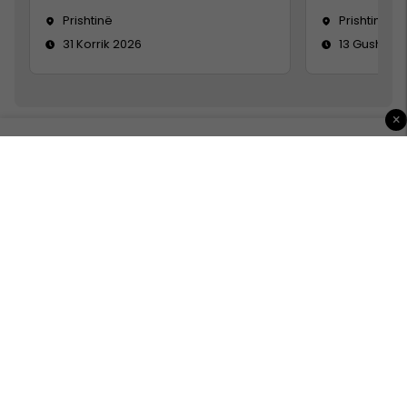
Prishtinë
Prishtinë
31 Korrik 2026
13 Gusht 20
×