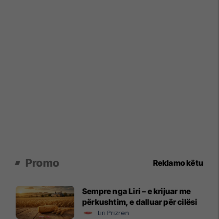
Promo
Reklamo këtu
Sempre nga Liri – e krijuar me
përkushtim, e dalluar për cilësi
Liri Prizren