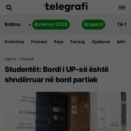
Ballina
Botërori 2026
Eksperti
Të fu
Prishtina
Prizreni
Peja
Ferizaj
Gjakova
Mitrov
Lajme
>
Kosovë
Studentët: Bordi i UP-së është
shndërruar në bord partiak