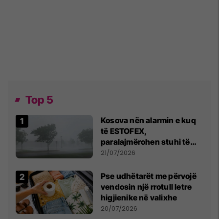
Top 5
Kosova nën alarmin e kuq
të ESTOFEX,
paralajmërohen stuhi të
fuqishme me breshër dhe
21/07/2026
erëra të forta
Pse udhëtarët me përvojë
vendosin një rrotull letre
higjienike në valixhe
20/07/2026