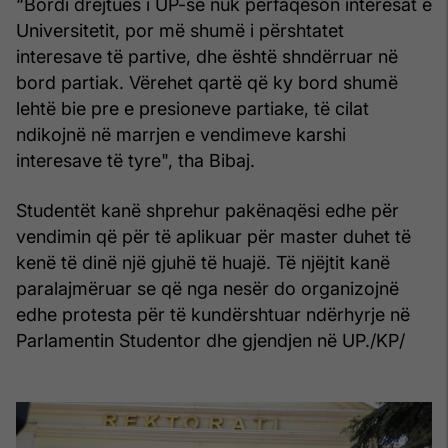
“Bordi drejtues i UP-së nuk përfaqëson interesat e
Universitetit, por më shumë i përshtatet
interesave të partive, dhe është shndërruar në
bord partiak. Vërehet qartë që ky bord shumë
lehtë bie pre e presioneve partiake, të cilat
ndikojnë në marrjen e vendimeve karshi
interesave të tyre", tha Bibaj.
Studentët kanë shprehur pakënaqësi edhe për
vendimin që për të aplikuar për master duhet të
kenë të dinë një gjuhë të huajë. Të njëjtit kanë
paralajmëruar se që nga nesër do organizojnë
edhe protesta për të kundërshtuar ndërhyrje në
Parlamentin Studentor dhe gjendjen në UP./KP/