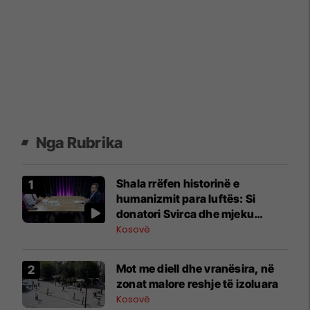
Nga Rubrika
Shala rrëfen historinë e
humanizmit para luftës: Si
donatori Svirca dhe mjeku
Demolli ngritën maternitetin ku
Kosovë
u lindën mbi 13 mijë fëmijë
Mot me diell dhe vranësira, në
zonat malore reshje të izoluara
Kosovë