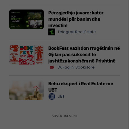
Përzgjedhja javore: katër
mundësi për banim dhe
investim
Telegrafi Real Estate
BookFest vazhdon rrugëtimin në
Gjilan pas suksesit të
jashtëzakonshëm në Prishtinë
Dukagjini Bookstore
Bëhu ekspert i Real Estate me
UBT
UBT