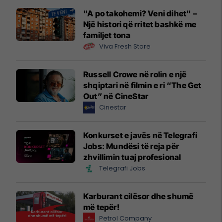
"A po takohemi? Veni dihet" –
Një histori që rritet bashkë me
familjet tona
Viva Fresh Store
Russell Crowe në rolin e një
shqiptari në filmin e ri “The Get
Out” në CineStar
Cinestar
Konkurset e javës në Telegrafi
Jobs: Mundësi të reja për
zhvillimin tuaj profesional
Telegrafi Jobs
Karburant cilësor dhe shumë
më tepër!
Petrol Company