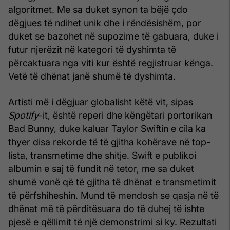
algoritmet. Me sa duket synon ta bëjë çdo
dëgjues të ndihet unik dhe i rëndësishëm, por
duket se bazohet në supozime të gabuara, duke i
futur njerëzit në kategori të dyshimta të
përcaktuara nga viti kur është regjistruar kënga.
Vetë të dhënat janë shumë të dyshimta.
Artisti më i dëgjuar globalisht këtë vit, sipas
Spotify
-it, është reperi dhe këngëtari portorikan
Bad Bunny, duke kaluar Taylor Swiftin e cila ka
thyer disa rekorde të të gjitha kohërave në top-
lista, transmetime dhe shitje. Swift e publikoi
albumin e saj të fundit në tetor, me sa duket
shumë vonë që të gjitha të dhënat e transmetimit
të përfshiheshin. Mund të mendosh se qasja në të
dhënat më të përditësuara do të duhej të ishte
pjesë e qëllimit të një demonstrimi si ky. Rezultati