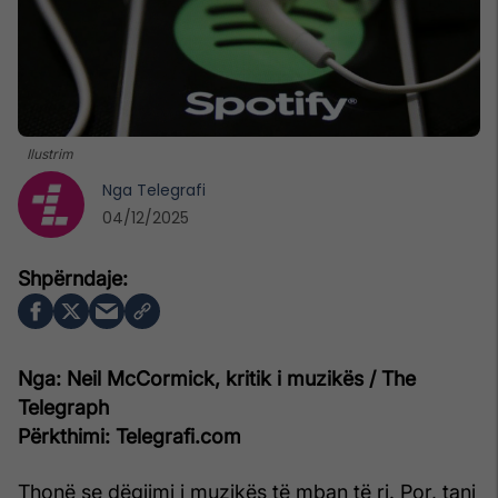
Ilustrim
Nga
Telegrafi
04/12/2025
Nga: Neil McCormick, kritik i muzikës / The
Telegraph
Përkthimi: Telegrafi.com
Thonë se dëgjimi i muzikës të mban të ri. Por, tani