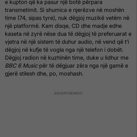
e kupton që ka pasur një botë përpara
transmetimit. Si shumica e njerëzve në moshën
time (74, sipas tyre), nuk dëgjoj muzikë vetëm në
një platformë. Kam disqe, CD dhe madje edhe
kaseta në zyrë nëse dua të dëgjoj të preferuarat e
vjetra në një sistem të duhur audio, në vend që t’i
dëgjoj në kufje të vogla nga një telefon i dobët.
Dëgjoj radion në kuzhinën time, duke u lidhur me
BBC 6 Music
për të dëgjuar zëra nga një gamë e
gjerë stilesh dhe, po, moshash.