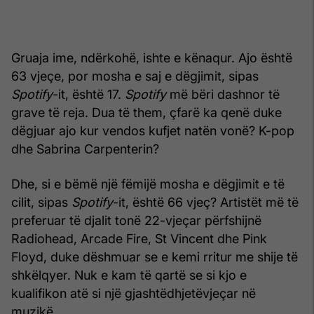
Gruaja ime, ndërkohë, ishte e kënaqur. Ajo është
63 vjeçe, por mosha e saj e dëgjimit, sipas
Spotify
-it, është 17.
Spotify
më bëri dashnor të
grave të reja. Dua të them, çfarë ka qenë duke
dëgjuar ajo kur vendos kufjet natën vonë? K-pop
dhe Sabrina Carpenterin?
Dhe, si e bëmë një fëmijë mosha e dëgjimit e të
cilit, sipas
Spotify
-it, është 66 vjeç? Artistët më të
preferuar të djalit tonë 22-vjeçar përfshijnë
Radiohead, Arcade Fire, St Vincent dhe Pink
Floyd, duke dëshmuar se e kemi rritur me shije të
shkëlqyer. Nuk e kam të qartë se si kjo e
kualifikon atë si një gjashtëdhjetëvjeçar në
muzikë.