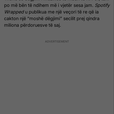
po më bën të ndihem më i vjetër sesa jam.
Spotify
Wrapped
u publikua me një veçori të re që ia
cakton një “moshë dëgjimi” secilit prej qindra
miliona përdoruesve të saj.