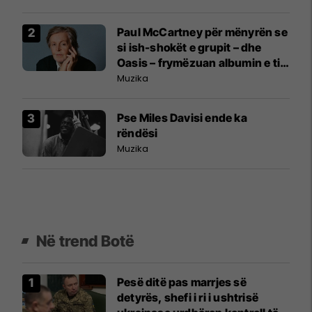
Paul McCartney për mënyrën se
si ish-shokët e grupit – dhe
Oasis – frymëzuan albumin e tij
të ri nostalgjik
Muzika
Pse Miles Davisi ende ka
rëndësi
Muzika
Në trend Botë
Pesë ditë pas marrjes së
detyrës, shefi i ri i ushtrisë