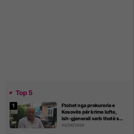
Top 5
Ftohet nga prokuroria e
Kosovës për krime lufte,
ish-gjenerali serb thotë se
dikush e tradhtoi në
02/08/2026
Beograd