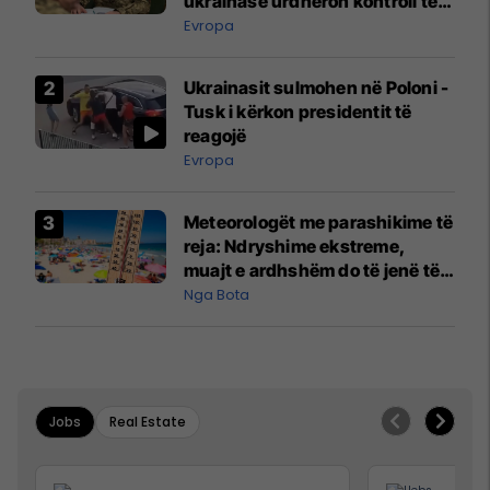
ukrainase urdhëron kontroll të
madh
Evropa
Ukrainasit sulmohen në Poloni -
Tusk i kërkon presidentit të
reagojë
Evropa
Meteorologët me parashikime të
reja: Ndryshime ekstreme,
muajt e ardhshëm do të jenë të
pazakontë
Nga Bota
Jobs
Real Estate