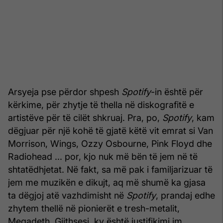
Arsyeja pse përdor shpesh
Spotify
-in është për
kërkime, për zhytje të thella në diskografitë e
artistëve për të cilët shkruaj. Pra, po,
Spotify
, kam
dëgjuar për një kohë të gjatë këtë vit emrat si Van
Morrison, Wings, Ozzy Osbourne, Pink Floyd dhe
Radiohead ... por, kjo nuk më bën të jem në të
shtatëdhjetat. Në fakt, sa më pak i familjarizuar të
jem me muzikën e dikujt, aq më shumë ka gjasa
ta dëgjoj atë vazhdimisht në
Spotify
, prandaj edhe
zhytem thellë në pionierët e tresh-metalit,
Megadeth. Gjithsesi, ky është justifikimi im.