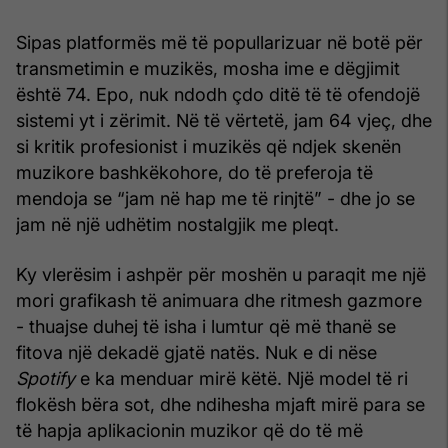
Sipas platformës më të popullarizuar në botë për
transmetimin e muzikës, mosha ime e dëgjimit
është 74. Epo, nuk ndodh çdo ditë të të ofendojë
sistemi yt i zërimit. Në të vërtetë, jam 64 vjeç, dhe
si kritik profesionist i muzikës që ndjek skenën
muzikore bashkëkohore, do të preferoja të
mendoja se “jam në hap me të rinjtë” - dhe jo se
jam në një udhëtim nostalgjik me pleqt.
Ky vlerësim i ashpër për moshën u paraqit me një
mori grafikash të animuara dhe ritmesh gazmore
- thuajse duhej të isha i lumtur që më thanë se
fitova një dekadë gjatë natës. Nuk e di nëse
Spotify
e ka menduar mirë këtë. Një model të ri
flokësh bëra sot, dhe ndihesha mjaft mirë para se
të hapja aplikacionin muzikor që do të më