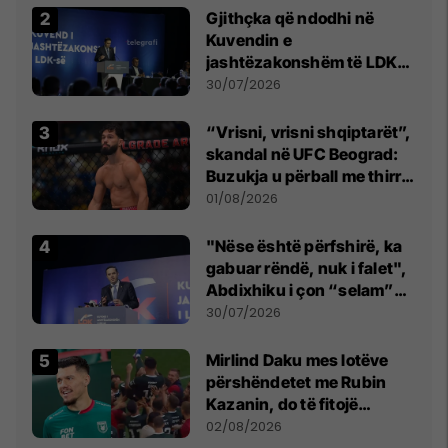
Gjithçka që ndodhi në
Kuvendin e
jashtëzakonshëm të LDK-
së
30/07/2026
“Vrisni, vrisni shqiptarët”,
skandal në UFC Beograd:
Buzukja u përball me thirrje
anti-shqiptare nga
01/08/2026
tribunat
"Nëse është përfshirë, ka
gabuar rëndë, nuk i falet",
Abdixhiku i çon “selam”
Përparim Ramës
30/07/2026
Mirlind Daku mes lotëve
përshëndetet me Rubin
Kazanin, do të fitojë
miliona te Spartak Moska
02/08/2026