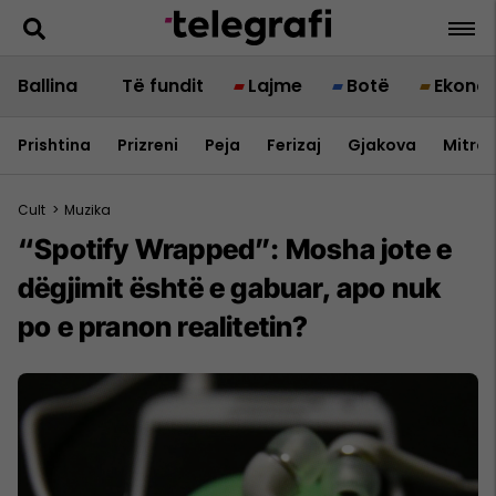
Ballina
Të fundit
Lajme
Botë
Ekono
Prishtina
Prizreni
Peja
Ferizaj
Gjakova
Mitrov
Cult
>
Muzika
“Spotify Wrapped”: Mosha jote e
dëgjimit është e gabuar, apo nuk
po e pranon realitetin?