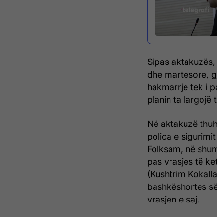
Sipas aktakuzës, 
dhe martesore, gj
hakmarrje tek i p
planin ta largojë t
Në aktakuzë thuh
polica e sigurimi
Folksam, në shum
pas vrasjes të ke
(Kushtrim Kokalla)
bashkëshortes së 
vrasjen e saj.