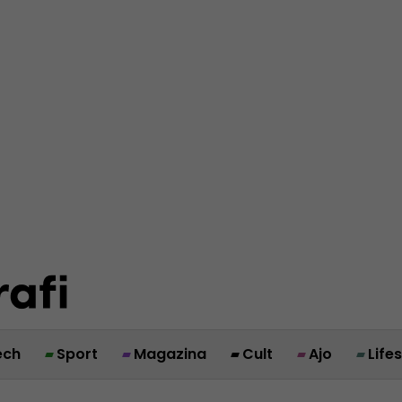
ech
Sport
Magazina
Cult
Ajo
Life