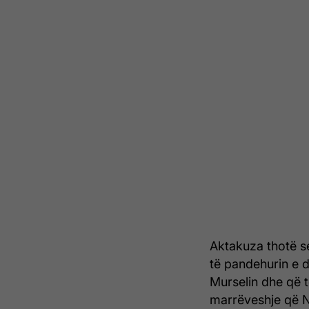
Aktakuza thotë se
të pandehurin e d
Murselin dhe që t
marrëveshje që N