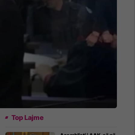
Top Lajme