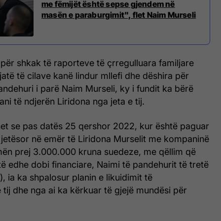
me fëmijët është sepse gjendem në
masën e paraburgimit", flet Naim Murseli
për shkak të raporteve të çrregulluara familjare
atë të cilave kanë lindur mllefi dhe dëshira për
andehuri i parë Naim Murseli, ky i fundit ka bërë
ani të ndjerën Liridona nga jeta e tij.
et se pas datës 25 qershor 2022, kur është paguar
t jetësor në emër të Liridona Murselit me kompaninë
ën prej 3.000.000 kruna suedeze, me qëllim që
të edhe dobi financiare, Naimi të pandehurit të tretë
, ia ka shpalosur planin e likuidimit të
tij dhe nga ai ka kërkuar të gjejë mundësi për