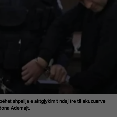
bëhet shpallja e aktgjykimit ndaj tre të akuzuarve
idona Ademajt.