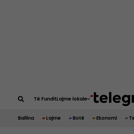
Të Fundit
Lajme lokale
Ballina
Lajme
Botë
Ekonomi
T