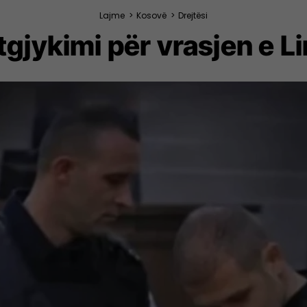
Lajme
>
Kosovë
>
Drejtësi
tgjykimi për vrasjen e 