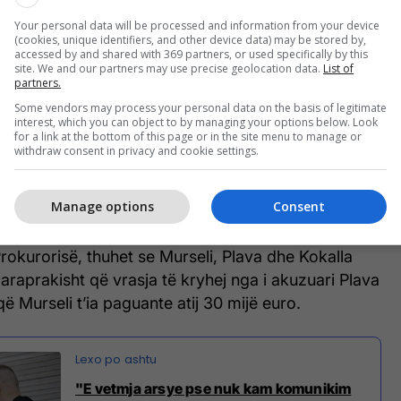
Your personal data will be processed and information from your device
(cookies, unique identifiers, and other device data) may be stored by,
accessed by and shared with 369 partners, or used specifically by this
site. We and our partners may use precise geolocation data.
List of
partners.
 tjetër mbrojtja e të akuzuarve ka kundërshtuar
Some vendors may process your personal data on the basis of legitimate
interest, which you can object to by managing your options below. Look
for a link at the bottom of this page or in the site menu to manage or
withdraw consent in privacy and cookie settings.
lore në Prishtinë më 15 janar 2025 ka ngritur
m Murselit, Granit Plavës, Kushtrim Kokallës dhe
Manage options
Consent
okurorisë, thuhet se Murseli, Plava dhe Kokalla
araprakisht që vrasja të kryhej nga i akuzuari Plava
 Murseli t’ia paguante atij 30 mijë euro.
"E vetmja arsye pse nuk kam komunikim