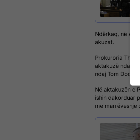
Ndërkaq, në anën
akuzat.
Prokuroria Theme
aktakuzë ndaj Nai
ndaj Tom Dodajt.
Në aktakuzën e Pr
ishin dakorduar p
me marrëveshje që