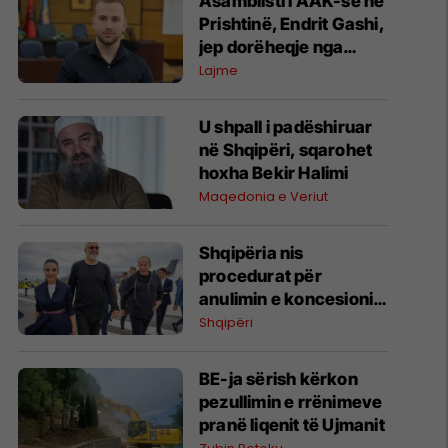
Asamblisti i AAK-së në
Prishtinë, Endrit Gashi,
jep dorëheqje nga
partia
Lajme
U shpall i padëshiruar
në Shqipëri, sqarohet
hoxha Bekir Halimi
Maqedonia e Veriut
​Shqipëria nis
procedurat për
anulimin e koncesionit
të Aeroportit të Vlorës
Shqipëri
BE-ja sërish kërkon
pezullimin e rrënimeve
pranë liqenit të Ujmanit