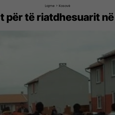
Lajme
>
Kosovë
et për të riatdhesuarit 