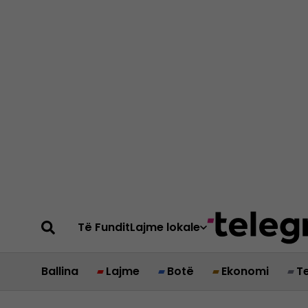
Të Fundit
Lajme lokale
Ballina
Lajme
Botë
Ekonomi
T