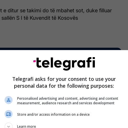
 e ditur se takimi do të mbahet sot, duke filluar
 sallën S I të Kuvendit të Kosovës
Telegrafi asks for your consent to use your
personal data for the following purposes:
Personalised advertising and content, advertising and content
measurement, audience research and services development
Store and/or access information on a device
Learn more