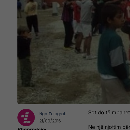
Sot do të mbahet 
Nga
Telegrafi
21/09/2016
Në një njoftim pë