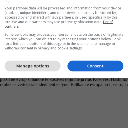
Your personal data will be processed and information from your device
(cookies, unique identifiers, and other device data) may be stored by,
accessed by and shared with 369 partners, or used specifically by this
site. We and our partners may use precise geolocation data.
List of
partners.
Some vendors may process your personal data on the basis of legitimate
interest, which you can object to by managing your options below. Look
for a link at the bottom of this page or in the site menu to manage or
withdraw consent in privacy and cookie settings.
Manage options
Consent