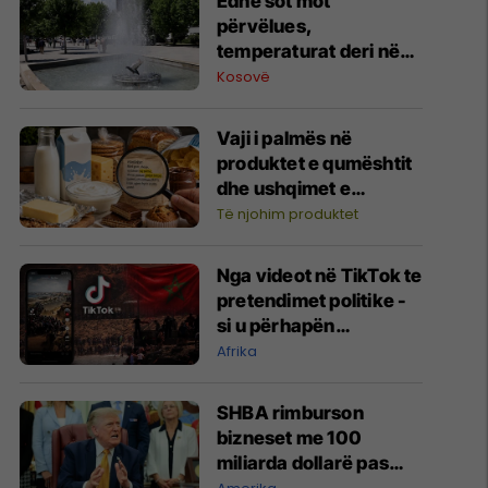
Edhe sot mot
përvëlues,
temperaturat deri në
38 gradë
Kosovë
Vaji i palmës në
produktet e qumështit
dhe ushqimet e
përpunuara: Çfarë
Të njohim produktet
duhet të dimë për
sasinë dhe ndikimin në
Nga videot në TikTok te
shëndet?
pretendimet politike -
si u përhapën
dezinformatat gjatë
Afrika
krizës në Ceuta?
SHBA rimburson
bizneset me 100
miliarda dollarë pas