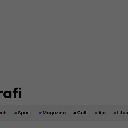
ech
Sport
Magazina
Cult
Ajo
Life