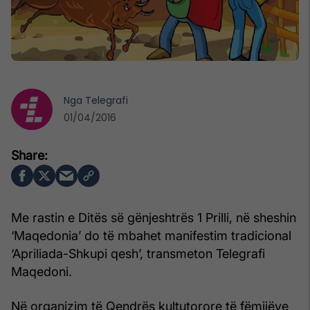
Nga
Telegrafi
01/04/2016
Me rastin e Ditës së gënjeshtrës 1 Prilli, në sheshin
‘Maqedonia’ do të mbahet manifestim tradicional
‘Apriliada-Shkupi qesh’, transmeton Telegrafi
Maqedoni.
Në organizim të Qendrës kultutorore të fëmijëve