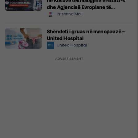
në Kosovë teknologjinë e NASA-s
dhe Agjencisë Evropiane të
Hapësirës (ESA)
Prishtina Mall
Shëndeti i gruas në menopauzë –
United Hospital
United Hospital