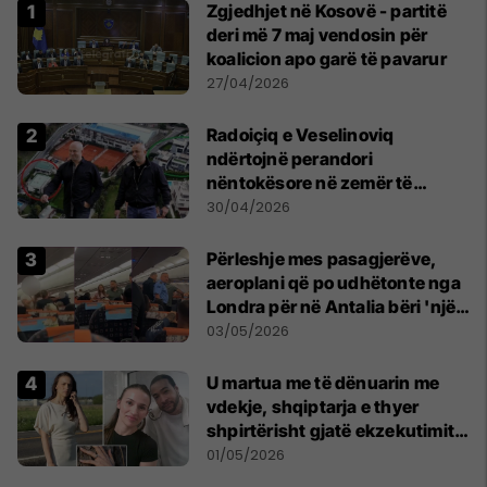
Zgjedhjet në Kosovë - partitë
deri më 7 maj vendosin për
koalicion apo garë të pavarur
27/04/2026
Radoiçiq e Veselinoviq
ndërtojnë perandori
nëntokësore në zemër të
Beogradit, nën vilat e tyre
30/04/2026
dyshohet se po bëjnë bunkerë
Përleshje mes pasagjerëve,
aeroplani që po udhëtonte nga
Londra për në Antalia bëri 'një
ulje emergjente' në Prishtinë
03/05/2026
U martua me të dënuarin me
vdekje, shqiptarja e thyer
shpirtërisht gjatë ekzekutimit
të Broadnax
01/05/2026