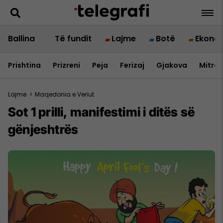
Ballina
Të fundit
Lajme
Botë
Ekono
Prishtina
Prizreni
Peja
Ferizaj
Gjakova
Mitrov
Lajme
>
Maqedonia e Veriut
Sot 1 prilli, manifestimi i ditës së
gënjeshtrës