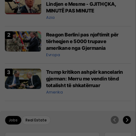
Lindjen e Mesme - GJITHÇKA,
MINUTË PAS MINUTE
Azia
Reagon Berlini pas njoftimit për
tërheqjen e 5000 trupave
amerikane nga Gjermania
Evropa
Trump kritikon ashpër kancelarin
gjerman: Merru me vendin tënd
totalisht të shkatërruar
Amerika
Jobs
Real Estate