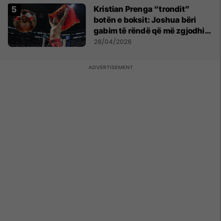
Kristian Prenga “trondit”
botën e boksit: Joshua bëri
gabim të rëndë që më zgjodhi
mua si kundërshtar
28/04/2026