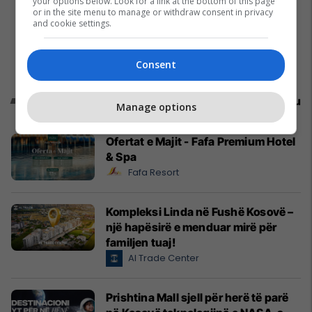
your options below. Look for a link at the bottom of this page
or in the site menu to manage or withdraw consent in privacy
and cookie settings.
Consent
Promo
Reklamo këtu
Manage options
Ofertat e Majit - Fafa Premium Hotel
& Spa
Fafa Resort
Kompleksi Linda në Fushë Kosovë –
një hapësirë e menduar mirë për
familjen tuaj!
Al Trade Center
Prishtina Mall sjell për herë të parë