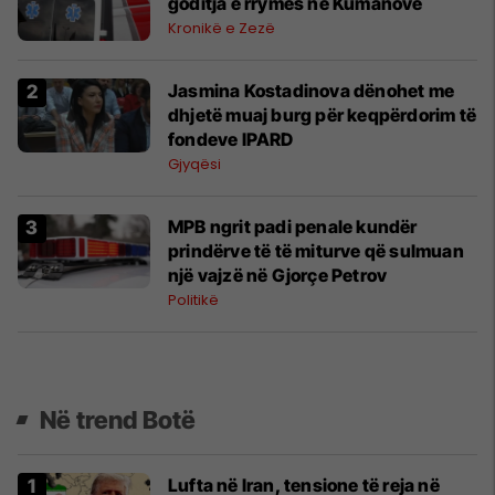
goditja e rrymës në Kumanovë
Kronikë e Zezë
Jasmina Kostadinova dënohet me
dhjetë muaj burg për keqpërdorim të
fondeve IPARD
Gjyqësi
MPB ngrit padi penale kundër
prindërve të të miturve që sulmuan
një vajzë në Gjorçe Petrov
Politikë
Në trend Botë
Lufta në Iran, tensione të reja në