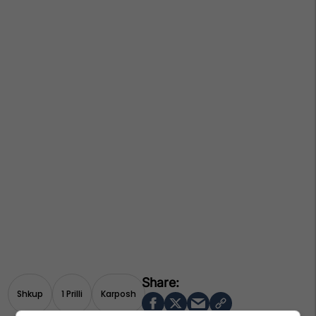
Shkup
1 Prilli
Karposh