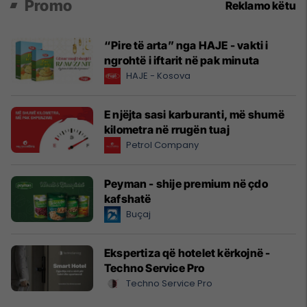
Promo
Reklamo këtu
“Pire të arta” nga HAJE - vakti i
ngrohtë i iftarit në pak minuta
HAJE - Kosova
E njëjta sasi karburanti, më shumë
kilometra në rrugën tuaj
Petrol Company
Peyman - shije premium në çdo
kafshatë
Buçaj
Ekspertiza që hotelet kërkojnë -
Techno Service Pro
Techno Service Pro