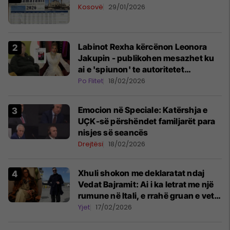
Kosovë
29/01/2026
Labinot Rexha kërcënon Leonora
Jakupin - publikohen mesazhet ku
ai e 'spiunon' te autoritetet
zvicerane se nuk ka vizë pune
Po Flitet
18/02/2026
​Emocion në Speciale: Katërshja e
UÇK-së përshëndet familjarët para
nisjes së seancës
Drejtësi
18/02/2026
Xhuli shokon me deklaratat ndaj
Vedat Bajramit: Ai i ka letrat me një
rumune në Itali, e rrahë gruan e vet
dhe përdor narkotikë
Yjet
17/02/2026