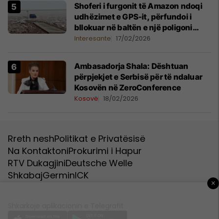
Shoferi i furgonit të Amazon ndoqi
udhëzimet e GPS-it, përfundoi i
bllokuar në baltën e një poligoni
ushtarak të qitjes në Britani
Interesante
17/02/2026
Ambasadorja Shala: Dështuan
përpjekjet e Serbisë për të ndaluar
Kosovën në ZeroConference
Kosovë
18/02/2026
Rreth nesh
Politikat e Privatësisë
Na Kontaktoni
Prokurimi i Hapur
RTV Dukagjini
Deutsche Welle
Shkabaj
Germin
ICK
×
Shkarkoje aplikacionin e Telegrafit