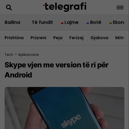
Ballina
Të fundit
Lajme
Botë
Ekono
Prishtina
Prizreni
Peja
Ferizaj
Gjakova
Mitrov
Tech
>
Aplikacione
Skype vjen me version të ri për
Android