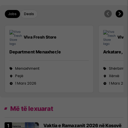
Jobs
Deals
Viva Fresh Store
Viva 
Department Menaxher/e
Arkatare, Se
Menaxhment
Shërbime 
Pejë
Xërxë
1 Mars 2026
1 Mars 20
Më të lexuarat
Vaktia e Ramazanit 2026 në Kosovë