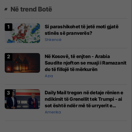
Në trend Botë
Si parashikohet të jetë moti gjatë
stinës së pranverës?
Shkencë
Në Kosovë, të enjten - Arabia
Saudite njofton se muaji i Ramazanit
do të fillojë të mërkurën
Azia
Daily Mail tregon në detaje rënien e
ndikimit të Grenellit tek Trumpi - ai
sot është ndër më të urryerit e
shefes së stafit të presidentit
Amerika
amerikan