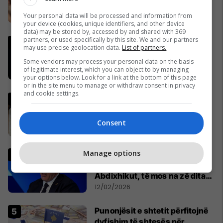
kërkohet drejtësi e barazi në
Your personal data will be processed and information from
Hagë
15/02/2026
your device (cookies, unique identifiers, and other device
data) may be stored by, accessed by and shared with 369
partners, or used specifically by this site. We and our partners
Udhëheqësit ushtarakë
may use precise geolocation data.
List of partners.
gjermanë dhe britanikë
Some vendors may process your personal data on the basis
lëshojnë një paralajmërim të
of legitimate interest, which you can object to by managing
përbashkët për rrezikun e
16/02/2026
your options below. Look for a link at the bottom of this page
mundshëm rus
or in the site menu to manage or withdraw consent in privacy
and cookie settings.
Vaktia e Ramazanit 2026 në
Kosovë
29/01/2026
Consent
Manage options
Haradinaj për presidentin: U
kam shkruar Hamzës dhe
Abdixhikut, të mos na zë dita
vendimtare pa plan
12/02/2026
Punonjësit e shtetit përfitojnë
dyfishim të shtesës për