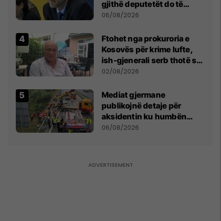
gjithë deputetët do të
bëjnë shkelje të rëndë
06/08/2026
kushtetuese
Ftohet nga prokuroria e
Kosovës për krime lufte,
ish-gjenerali serb thotë se
dikush e tradhtoi në
02/08/2026
Beograd
Mediat gjermane
publikojnë detaje për
aksidentin ku humbën
jetën tre mërgimtarë nga
06/08/2026
Komogllava e Ferizajt