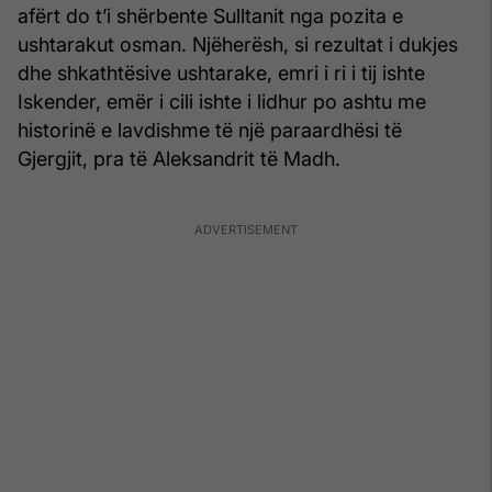
afërt do t’i shërbente Sulltanit nga pozita e
ushtarakut osman. Njëherësh, si rezultat i dukjes
dhe shkathtësive ushtarake, emri i ri i tij ishte
Iskender, emër i cili ishte i lidhur po ashtu me
historinë e lavdishme të një paraardhësi të
Gjergjit, pra të Aleksandrit të Madh.