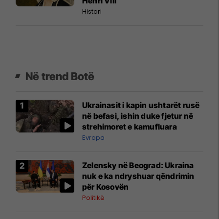
Henri VIII
Histori
Në trend Botë
Ukrainasit i kapin ushtarët rusë
në befasi, ishin duke fjetur në
strehimoret e kamufluara
Evropa
Zelensky në Beograd: Ukraina
nuk e ka ndryshuar qëndrimin
për Kosovën
Politikë