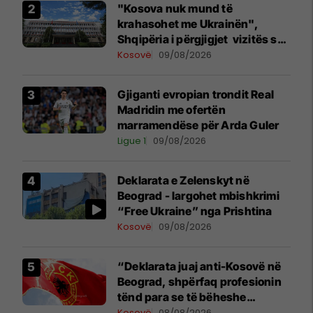
"Kosova nuk mund të
krahasohet me Ukrainën",
Shqipëria i përgjigjet vizitës së
Zelenskyt në Serbi
Kosovë
09/08/2026
Gjiganti evropian trondit Real
Madridin me ofertën
marramendëse për Arda Guler
Ligue 1
09/08/2026
Deklarata e Zelenskyt në
Beograd - largohet mbishkrimi
“Free Ukraine” nga Prishtina
Kosovë
09/08/2026
“Deklarata juaj anti-Kosovë në
Beograd, shpërfaq profesionin
tënd para se të bëheshe
president”, OVL e UÇK-së i
Kosovë
08/08/2026