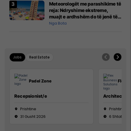
Meteorologët me parashikime të
reja: Ndryshime ekstreme,
muajt e ardhshëm do të jenë të
pazakontë
Nga Bota
Jobs
Real Estate
Padel Zone
Flex B
Recepsionist/e
Architect
Prishtine
Prishtinë
31 Gusht 2026
6 Shtator 2