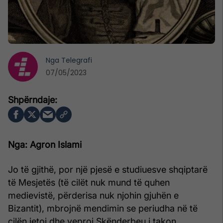
Nga
Telegrafi
07/05/2023
Nga: Agron Islami
Jo të gjithë, por një pjesë e studiuesve shqiptarë
të Mesjetës (të cilët nuk mund të quhen
medievistë, përderisa nuk njohin gjuhën e
Bizantit), mbrojnë mendimin se periudha në të
cilën jetoi dhe veproi Skënderbeu i takon