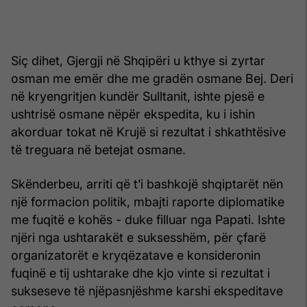
Siç dihet, Gjergji në Shqipëri u kthye si zyrtar
osman me emër dhe me gradën osmane Bej. Deri
në kryengritjen kundër Sulltanit, ishte pjesë e
ushtrisë osmane nëpër ekspedita, ku i ishin
akorduar tokat në Krujë si rezultat i shkathtësive
të treguara në betejat osmane.
Skënderbeu, arriti që t’i bashkojë shqiptarët nën
një formacion politik, mbajti raporte diplomatike
me fuqitë e kohës - duke filluar nga Papati. Ishte
njëri nga ushtarakët e suksesshëm, për çfarë
organizatorët e kryqëzatave e konsideronin
fuqinë e tij ushtarake dhe kjo vinte si rezultat i
sukseseve të njëpasnjëshme karshi ekspeditave