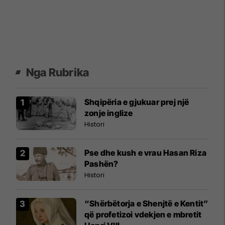
Nga Rubrika
Shqipëria e gjukuar prej një
zonje inglize
Histori
Pse dhe kush e vrau Hasan Riza
Pashën?
Histori
“Shërbëtorja e Shenjtë e Kentit”
që profetizoi vdekjen e mbretit