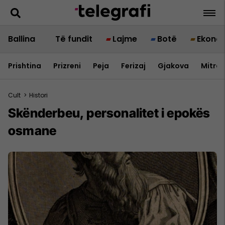
Ballina
Të fundit
Lajme
Botë
Ekono
Prishtina
Prizreni
Peja
Ferizaj
Gjakova
Mitrov
Cult
>
Histori
Skënderbeu, personalitet i epokës
osmane