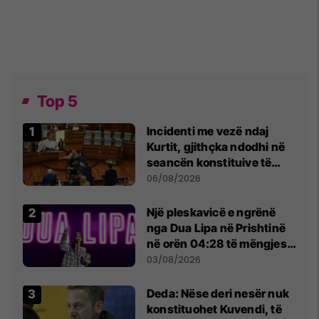
Top 5
Incidenti me vezë ndaj
Kurtit, gjithçka ndodhi në
seancën konstituive të
Kuvendit
06/08/2026
Një pleskavicë e ngrënë
nga Dua Lipa në Prishtinë
në orën 04:28 të mëngjesit
- dhe bota digjitale serbe
03/08/2026
shpall gjendjen e luftës
Deda: Nëse deri nesër nuk
konstituohet Kuvendi, të