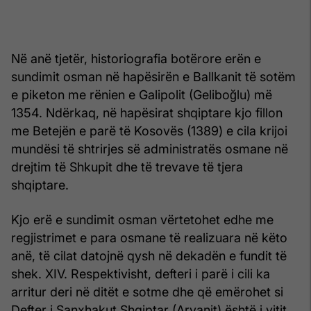
Në anë tjetër, historiografia botërore erën e
sundimit osman në hapësirën e Ballkanit të sotëm
e piketon me rënien e Galipolit (Geliboğlu) më
1354. Ndërkaq, në hapësirat shqiptare kjo fillon
me Betejën e parë të Kosovës (1389) e cila krijoi
mundësi të shtrirjes së administratës osmane në
drejtim të Shkupit dhe të trevave të tjera
shqiptare.
Kjo erë e sundimit osman vërtetohet edhe me
regjistrimet e para osmane të realizuara në këto
anë, të cilat datojnë qysh në dekadën e fundit të
shek. XIV. Respektivisht, defteri i parë i cili ka
arritur deri në ditët e sotme dhe që emërohet si
Defter i Sanxhakut Shqiptar (Arvanit) është i vitit