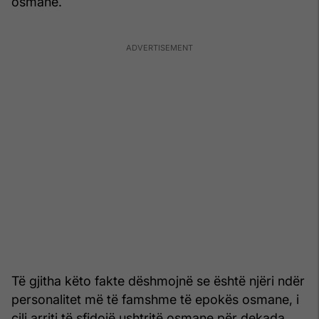
osmane.
Të gjitha këto fakte dëshmojnë se është njëri ndër
personalitet më të famshme të epokës osmane, i
cili arriti të sfidojë ushtritë osmane për dekada.