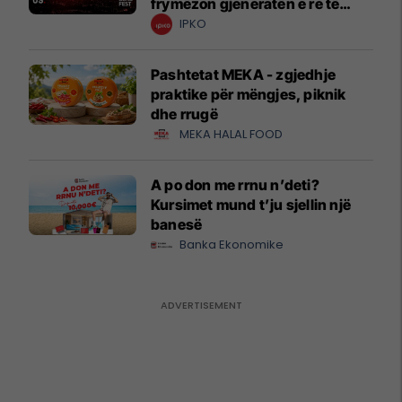
frymëzon gjeneratën e re të
krijuesve
IPKO
Pashtetat MEKA - zgjedhje
praktike për mëngjes, piknik
dhe rrugë
MEKA HALAL FOOD
A po don me rrnu n’deti?
Kursimet mund t’ju sjellin një
banesë
Banka Ekonomike