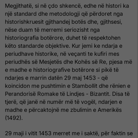
Megjithatë, si në çdo shkencë, edhe në histori ka
një standard dhe metodologji që përdoret nga
historishkruesit gjithandej botës dhe, gjithsesi,
nëse duam të merremi seriozisht nga
historiografia botërore, duhet të respektohen
këto standarde objektive. Kur jemi ke ndarja e
periudhave historike, në veçanti te kufiri mes
periudhës së Mesjetës dhe Kohës së Re, pjesa më
e madhe e historiografive botërore si pikë të
ndarjes e marrin datën 29 maj 1453 - që
koincidon me pushtimin e Stambollit dhe rënien e
Perandorisë Romake të Lindjes - Bizantit. Disa të
tjerë, që janë në numër më të vogël, ndarjen e
madhe e përcaktojnë me zbulimin e Amerikës
(1492).
29 maji i vitit 1453 merret me i saktë, për faktin se