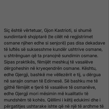
Siç është vërtetuar, Gjon Kastrioti, si shumë
sundimtarë shqiptarë (te cilët në regjistrimet
osmane njihen edhe si senjorë) pas disa dekadave
të luftës së suksesshme kundër ushtrive osmane,
u shtrënguan që ta pranojnë sundimin osmane.
Sipas praktikës, fëmijët meshkuj të vasalëve
dërgoheshin në kryeqendrën osmane. Kështu,
edhe Gjergji, bashkë me vëllezërit e tij, u dërgua
në sarajin osman të Edirnesë. Së bashku me të
gjithë fëmijët e tjerë të vasalëve të osmanëve,
edhe Gjergji mori mësimin më kualitativ të
mundshëm të kohës. Qëllimi i këtij edukimi dhe i
përgatitjes ushtarake ishte që në një të ardhme të