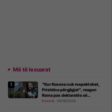
Më të lexuarat
"Kur Kosova nuk respektohet,
Prishtina përgjigjet", reagon
Rama pas deklaratës së
Zelenskyt në Beograd
Kosovë
09/08/2026