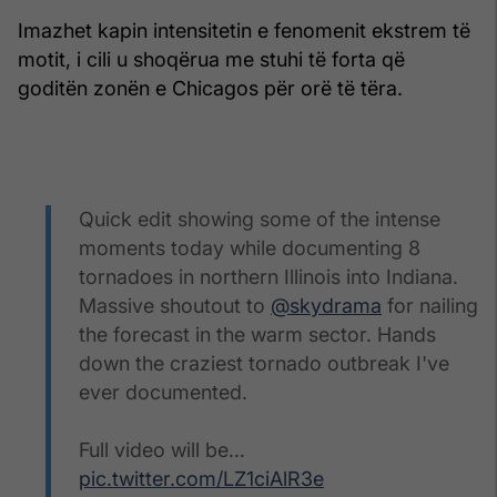
Imazhet kapin intensitetin e fenomenit ekstrem të
motit, i cili u shoqërua me stuhi të forta që
goditën zonën e Chicagos për orë të tëra.
Quick edit showing some of the intense
moments today while documenting 8
tornadoes in northern Illinois into Indiana.
Massive shoutout to
@skydrama
for nailing
the forecast in the warm sector. Hands
down the craziest tornado outbreak I've
ever documented.
Full video will be…
pic.twitter.com/LZ1ciAlR3e