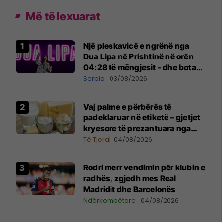
Më të lexuarat
Një pleskavicë e ngrënë nga
Dua Lipa në Prishtinë në orën
04:28 të mëngjesit - dhe bota
digjitale serbe shpall gjendjen e
Serbia
03/08/2026
luftës
Vaj palme e përbërës të
padeklaruar në etiketë – gjetjet
kryesore të prezantuara nga
AUV-i pas kontrollit në sektorin
Të Tjera
04/08/2026
e qumështit
Rodri merr vendimin për klubin e
radhës, zgjedh mes Real
Madridit dhe Barcelonës
Ndërkombëtare
04/08/2026