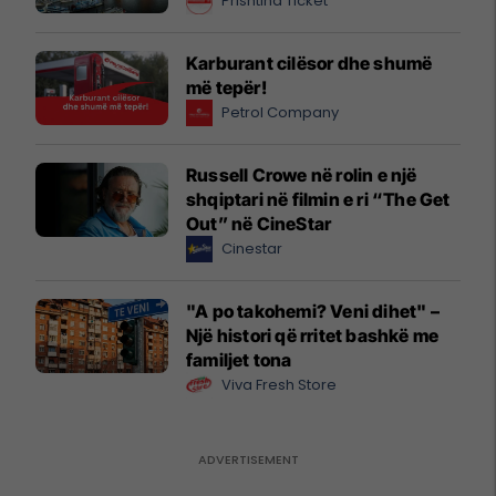
Prishtina Ticket
Karburant cilësor dhe shumë
më tepër!
Petrol Company
Russell Crowe në rolin e një
shqiptari në filmin e ri “The Get
Out” në CineStar
Cinestar
"A po takohemi? Veni dihet" –
Një histori që rritet bashkë me
familjet tona
Viva Fresh Store