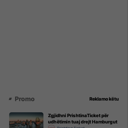
Promo
Reklamo këtu
Zgjidhni PrishtinaTicket për
udhëtimin tuaj drejt Hamburgut