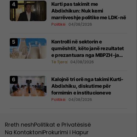
Kurti pas takimit me
Abdixhikun: Nuk kemi
marrëveshje politike me LDK-në
Politikë
04/08/2026
Kontrolli në sektorin e
qumështit, këto janë rezultatet
e prezantuara nga MBPZH-ja
dhe AUV
Të Tjera
04/08/2026
Kalojnë tri orë nga takimi Kurti-
Abdixhiku, diskutime për
formimin e institucioneve
Politikë
04/08/2026
Rreth nesh
Politikat e Privatësisë
Na Kontaktoni
Prokurimi i Hapur