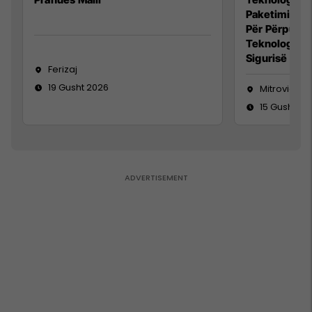
Paketimin e 
Për Përpunim
Teknolog/e 
Sigurisë së 
Ferizaj
19 Gusht 2026
Mitrovicë
15 Gusht 20