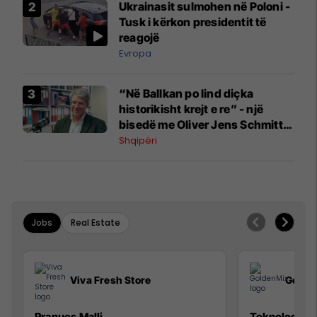
Ukrainasit sulmohen në Poloni -
Tusk i kërkon presidentit të
reagojë
Evropa
“Në Ballkan po lind diçka
historikisht krejt e re” - një
bisedë me Oliver Jens Schmitt
mbi protestat në Shqipëri dhe të
Shqipëri
kaluarën e rajonit
Jobs
Real Estate
Viva Fresh Store
Golde
Pranues Malli
Teknolog/e p