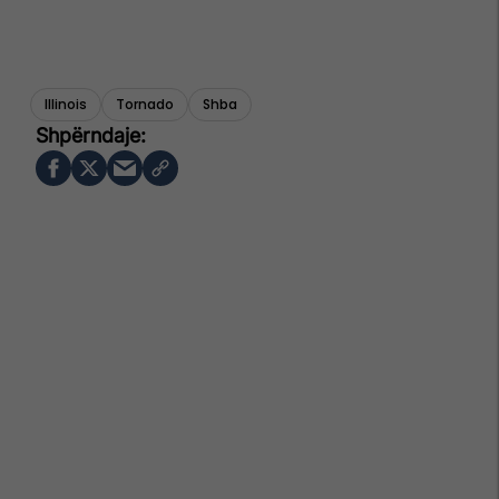
Illinois
Tornado
Shba