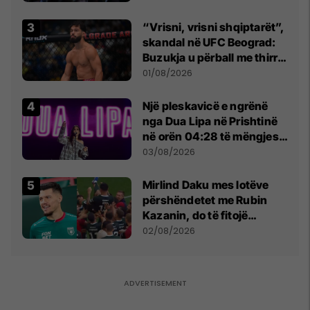
“Vrisni, vrisni shqiptarët”,
skandal në UFC Beograd:
Buzukja u përball me thirrje
anti-shqiptare nga
01/08/2026
tribunat
Një pleskavicë e ngrënë
nga Dua Lipa në Prishtinë
në orën 04:28 të mëngjesit
- dhe bota digjitale serbe
03/08/2026
shpall gjendjen e luftës
Mirlind Daku mes lotëve
përshëndetet me Rubin
Kazanin, do të fitojë
miliona te Spartak Moska
02/08/2026