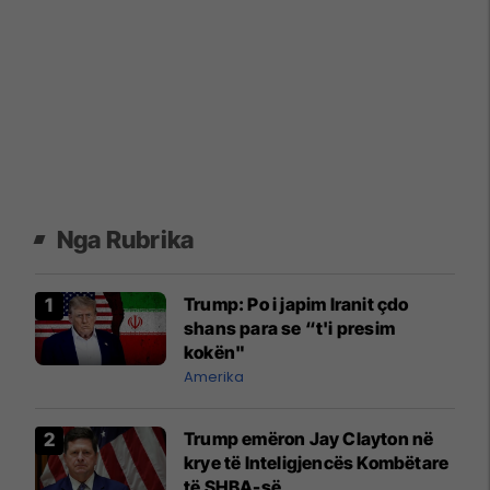
Nga Rubrika
Trump: Po i japim Iranit çdo
shans para se “t'i presim
kokën"
Amerika
Trump emëron Jay Clayton në
krye të Inteligjencës Kombëtare
të SHBA-së