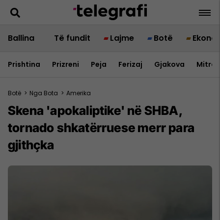
Ballina
Të fundit
Lajme
Botë
Ekono
Prishtina
Prizreni
Peja
Ferizaj
Gjakova
Mitrov
Botë
>
Nga Bota
>
Amerika
Skena 'apokaliptike' në SHBA,
tornado shkatërruese merr para
gjithçka