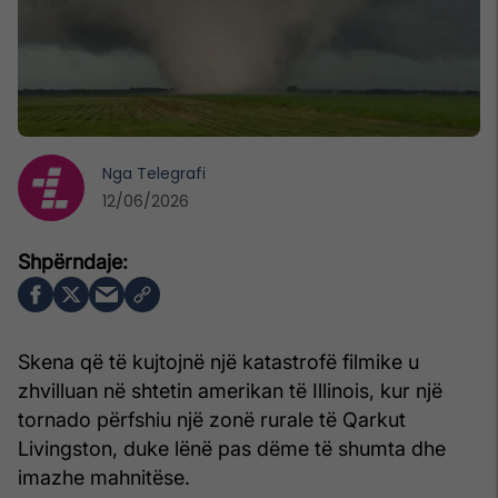
Nga
Telegrafi
12/06/2026
Skena që të kujtojnë një katastrofë filmike u
zhvilluan në shtetin amerikan të Illinois, kur një
tornado përfshiu një zonë rurale të Qarkut
Livingston, duke lënë pas dëme të shumta dhe
imazhe mahnitëse.