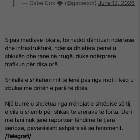
— Gabe Cox 🌪️ (@gabecox)
June 12, 2026
Sipas mediave lokale, tornadot dëmtuan ndërtesa
dhe infrastrukturë, ndërsa dhjetëra pemë u
shkulën dhe ranë në rrugë, duke ndërprerë
trafikun për disa orë.
Shkalla e shkatërrimit të lënë pas nga moti i keq u
zbulua me dritën e parë të ditës.
Një burrë u shpëtua nga rrënojat e shtëpisë së tij,
e cila u shemb për shkak të erërave të forta. Deri
më tani nuk janë raportuar lëndime të tjera
serioze, pavarësisht ashpërsisë së fenomenit.
/Telegrafi/