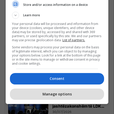
Store and/or access information on a device
Learn more
Your personal data will be processed and information from
your device (cookies, unique identifiers, and other device
data) may be stored by, accessed by and shared with 369
partners, or used specifically by this site. We and our partners
may use precise geolocation data.
List of partners.
Some vendors may process your personal data on the basis
of legitimate interest, which you can object to by managing
Top 5
your options below. Look for a link at the bottom of this page
or in the site menu to manage or withdraw consent in privacy
and cookie settings.
Ftohet nga prokuroria e
Kosovës për krime lufte,
ish-gjenerali serb thotë se
Consent
dikush e tradhtoi në
02/08/2026
Beograd
Manage options
Gjithçka që ndodhi në
Kuvendin e
jashtëzakonshëm të LDK-
së
30/07/2026