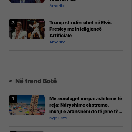
Amerika
Trump shndërrohet në Elvis
Presley me Inteligjencë
Artificiale
Amerika
Në trend Botë
Meteorologët me parashikime të
reja: Ndryshime ekstreme,
muajt e ardhshëm do të jenë të
pazakontë
Nga Bota