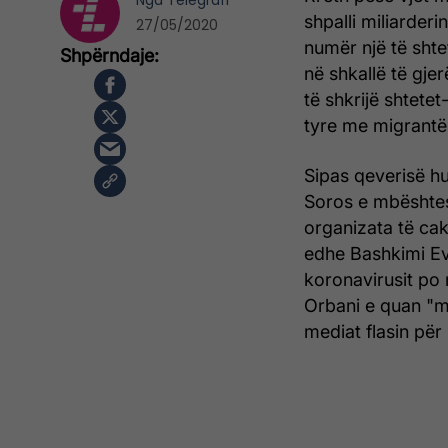
Nga
Telegrafi
shpalli miliarde
27/05/2020
numër një të shtet
në shkallë të gjer
të shkrijë shtet
tyre me migrantë
Sipas qeverisë hun
Soros e mbështesi
organizata të cak
edhe Bashkimi Ev
koronavirusit po 
Orbani e quan "mj
mediat flasin për