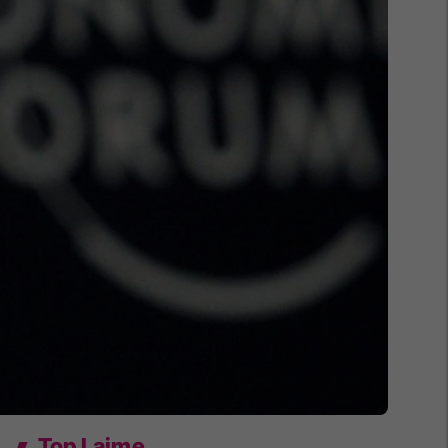
Top Lajme