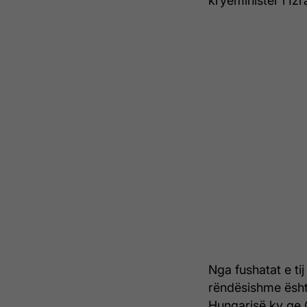
kryeministër i Izra
Nga fushatat e ti
rëndësishme është
Hungarisë ky qe G