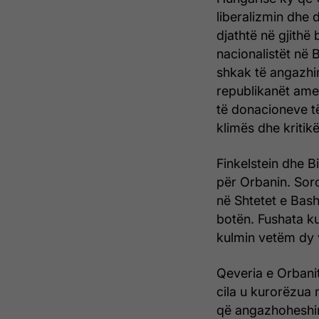
liberalizmin dhe 
djathtë në gjithë 
nacionalistët në 
shkak të angazhim
republikanët ame
të donacioneve të
klimës dhe kritikë
Finkelstein dhe 
për Orbanin. Soro
në Shtetet e Bashk
botën. Fushata kun
kulmin vetëm dy v
Qeveria e Orbanit
cila u kurorëzua 
që angazhoheshin