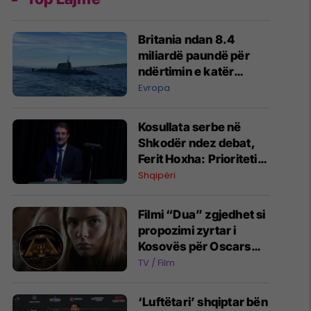
Britania ndan 8.4
miliardë paundë për
ndërtimin e katër
nëndetëseve me fuqi
Evropa
bërthamore
Kosullata serbe në
Shkodër ndez debat,
Ferit Hoxha: Prioriteti
ynë, Lugina e
Shqipëri
Preshevës
Filmi “Dua” zgjedhet si
propozimi zyrtar i
Kosovës për Oscars
2027
TV / Film
‘Luftëtari’ shqiptar bën