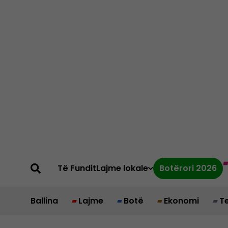
Të Fundit
Lajme lokale
Botërori 2026
Ballina
Lajme
Botë
Ekonomi
T