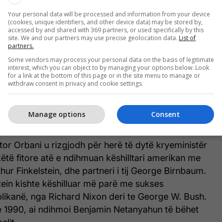
Your personal data will be processed and information from your device
(cookies, unique identifiers, and other device data) may be stored by,
 me shuma bujare edhe Fidesz-in, ai u mundësoi
accessed by and shared with 369 partners, or used specifically by this
site. We and our partners may use precise geolocation data.
List of
ëve të tij të botonin gazetën e tyre, të ndiqnin
partners.
ë huaja dhe të financonin zyrat e partisë. Shumë
Some vendors may process your personal data on the basis of legitimate
interest, which you can object to by managing your options below. Look
z-it morën më vonë edhe bursa për të studiuar në
for a link at the bottom of this page or in the site menu to manage or
hkoi në Oksford. Pas ndryshimit të sistemit,
withdraw consent in privacy and cookie settings.
i e mbështetën Sorosin dhe universitetin e
, Universiteti Qendror Evropian. Tani pas tridhjetë
Manage options
Consent
dëbuan këtë universitet nga Hungaria.
ktor Orbani u rizgjodh për herë të dytë kryeministër
këtë fitore atë e ndihmuan këshilltari amerikan me
thur Finkelstein, dhe partneri i tij George Birnbaum.
ein kishte këshilluar më parë me sukses
blikanë, nga Richard Nixon deri te George W. Bush.
e 1990, ai ndihmoi Benjamin Netanyahun të bëhet