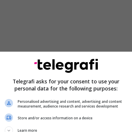
Telegrafi asks for your consent to use your
iktor Orbani shpalli armik atë që e mbështeti
personal data for the following purposes:
ierën e tij politike. Në fund të viteve 1980, Viktor
 e Demokratëve të Rinj - Fidesz, që aspironin për
Personalised advertising and content, advertising and content
it në Hungari, përfituan nga angazhimi filantropik i
measurement, audience research and services development
ionit të tij për Shoqëri të Hapur. Sorosi i cili pasi
Store and/or access information on a device
ShBA në vitin 1956, bëri miliarda me spekulime të
ciare, krijoi fondacionin e tij që ka rreth 15
Learn more