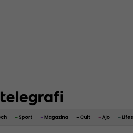
ech
Sport
Magazina
Cult
Ajo
Life