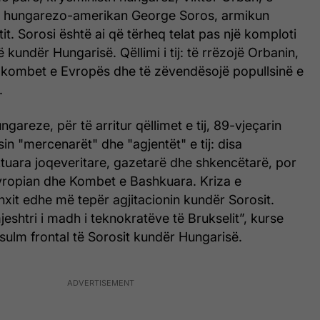
rin hungarezo-amerikan George Soros, armikun
it. Sorosi është ai që tërheq telat pas një komploti
ë kundër Hungarisë. Qëllimi i tij: të rrëzojë Orbanin,
et-kombet e Evropës dhe të zëvendësojë popullsinë e
.
gareze, për të arritur qëllimet e tij, 89-vjeçarin
n "mercenarët" dhe "agjentët" e tij: disa
tuara joqeveritare, gazetarë dhe shkencëtarë, por
ropian dhe Kombet e Bashkuara. Kriza e
nxit edhe më tepër agjitacionin kundër Sorosit.
eshtri i madh i teknokratëve të Brukselit”, kurse
 sulm frontal të Sorosit kundër Hungarisë.