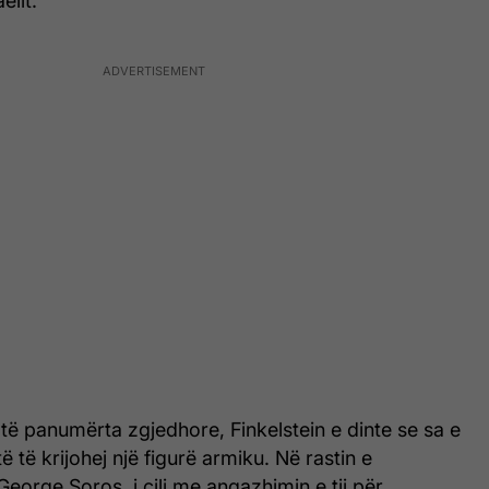
elit.
j të panumërta zgjedhore, Finkelstein e dinte se sa e
 të krijohej një figurë armiku. Në rastin e
eorge Soros, i cili me angazhimin e tij për