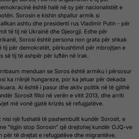
demokracinë është halë në sy për nacionalistët e
botën. Sorosin e kishin shpallur armik si
Ballkan ashtu dhe presidenti rus Vladimir Putin - për
it të tij në Ukrainë dhe Gjeorgji. Edhe për
rikanë, Sorosi është persona non grata për shkak
 tij për demokratët, përkushtimit për mbrojtjen e
s së tij të ashpër për luftën në Irak.
Birnbaum menduan se Soros është armiku i përsosur
si ka rrënjë hungareze, por ka jetuar për dekada
uara. Ai është i pasur dhe aktiv politik në të gjithë
dër Sorosit filloi në verën e vitit 2013, dhe arriti
jet më vonë gjatë krizës së refugjatëve.
 nisi një fushatë të pashembullt kundër Sorosit, e
me "ligjin stop Sorosin” që drejtohej kundër OJQ-ve
 për të drejtat e refugjatëve dhe migrantëve.