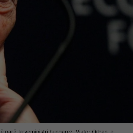
ë parë, kryeministri hungarez, Viktor Orban, e