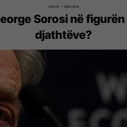
Lajme
>
Opinione
eorge Sorosi në figurën
djathtëve?