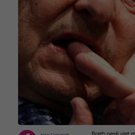
Rreth pesë vjet m