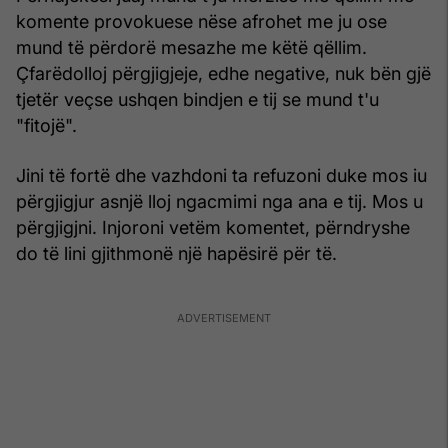
komente provokuese nëse afrohet me ju ose
mund të përdorë mesazhe me këtë qëllim.
Çfarëdolloj përgjigjeje, edhe negative, nuk bën gjë
tjetër veçse ushqen bindjen e tij se mund t'u
"fitojë".
Jini të fortë dhe vazhdoni ta refuzoni duke mos iu
përgjigjur asnjë lloj ngacmimi nga ana e tij. Mos u
përgjigjni. Injoroni vetëm komentet, përndryshe
do të lini gjithmonë një hapësirë për të.