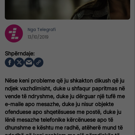
Nga
Telegrafi
13/10/2019
Nëse keni probleme që ju shkakton dikush që ju
ndjek vazhdimisht, duke u shfaqur papritmas në
vende të ndryshme, duke ju dërguar një tufë me
e-maile apo mesazhe, duke ju nisur objekte
ofenduese apo shqetësuese me postë, duke ju
lënë mesazhe telefonike kërcënuese apo të
dhunshme e kështu me radhë, atëherë mund të