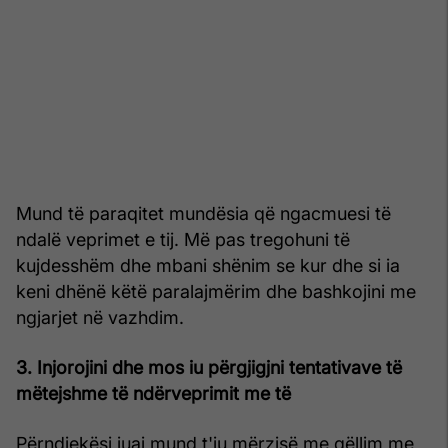
Mund të paraqitet mundësia që ngacmuesi të
ndalë veprimet e tij. Më pas tregohuni të
kujdesshëm dhe mbani shënim se kur dhe si ia
keni dhënë këtë paralajmërim dhe bashkojini me
ngjarjet në vazhdim.
3. Injorojini dhe mos iu përgjigjni tentativave të
mëtejshme të ndërveprimit me të
Përndjekësi juaj mund t'ju mërzisë me qëllim me