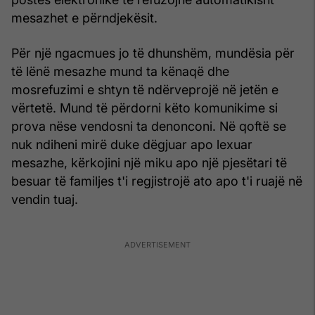
mesazhet e përndjekësit.
Për një ngacmues jo të dhunshëm, mundësia për
të lënë mesazhe mund ta kënaqë dhe
mosrefuzimi e shtyn të ndërveprojë në jetën e
vërtetë. Mund të përdorni këto komunikime si
prova nëse vendosni ta denonconi. Në qoftë se
nuk ndiheni mirë duke dëgjuar apo lexuar
mesazhe, kërkojini një miku apo një pjesëtari të
besuar të familjes t'i regjistrojë ato apo t'i ruajë në
vendin tuaj.