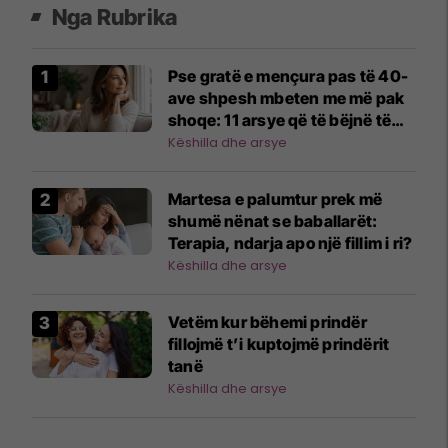
Nga Rubrika
Pse gratë e mençura pas të 40-
ave shpesh mbeten me më pak
shoqe: 11 arsye që të bëjnë të
mendosh
Këshilla dhe arsye
Martesa e palumtur prek më
shumë nënat se baballarët:
Terapia, ndarja apo një fillim i ri?
Këshilla dhe arsye
Vetëm kur bëhemi prindër
fillojmë t’i kuptojmë prindërit
tanë
Këshilla dhe arsye