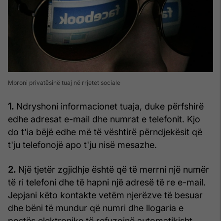
Mbroni privatësinë tuaj në rrjetet sociale
1.
Ndryshoni informacionet tuaja, duke përfshirë
edhe adresat e-mail dhe numrat e telefonit. Kjo
do t'ia bëjë edhe më të vështirë përndjekësit që
t'ju telefonojë apo t'ju nisë mesazhe.
2.
Një tjetër zgjidhje është që të merrni një numër
të ri telefoni dhe të hapni një adresë të re e-mail.
Jepjani këto kontakte vetëm njerëzve të besuar
dhe bëni të mundur që numri dhe llogaria e
postës elektronike të refuzojnë automatikisht