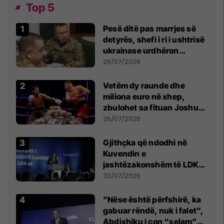
Top 5
Pesë ditë pas marrjes së
detyrës, shefi i ri i ushtrisë
ukrainase urdhëron
kontroll të madh
26/07/2026
Vetëm dy raunde dhe
miliona euro në xhep,
zbulohet sa fituan Joshua
e Prenga
26/07/2026
Gjithçka që ndodhi në
Kuvendin e
jashtëzakonshëm të LDK-
së
30/07/2026
"Nëse është përfshirë, ka
gabuar rëndë, nuk i falet",
Abdixhiku i çon “selam”