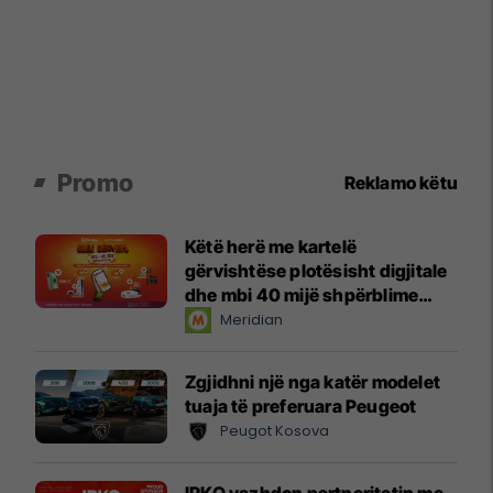
Promo
Reklamo këtu
Këtë herë me kartelë
gërvishtëse plotësisht digjitale
dhe mbi 40 mijë shpërblime
instant!
Meridian
Zgjidhni një nga katër modelet
tuaja të preferuara Peugeot
Peugot Kosova
IPKO vazhdon partneritetin me