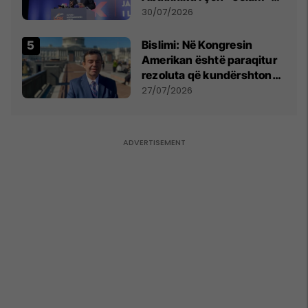
Përparim Ramës
30/07/2026
Bislimi: Në Kongresin
Amerikan është paraqitur
rezoluta që kundërshton
mbajtjen e Asamblesë
27/07/2026
Parlamentare të OSBE-së
në Beograd