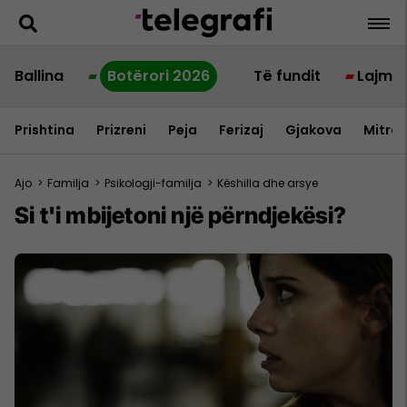
Ballina
Botërori 2026
Të fundit
Lajme
Prishtina
Prizreni
Peja
Ferizaj
Gjakova
Mitrov
Ajo
>
Familja
>
Psikologji-familja
>
Këshilla dhe arsye
Si t'i mbijetoni një përndjekësi?