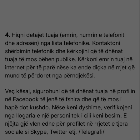
4.
Hiqni detajet tuaja (emrin, numrin e telefonit
dhe adresën) nga lista telefonike. Kontaktoni
shërbimin telefonik dhe kërkojini që të dhënat
tuaja të mos bëhen publike. Kërkoni emrin tuaj në
internet për të parë nëse ka ende diçka në rrjet që
mund të përdoret nga përndjekësi.
Veç kësaj, sigurohuni që të dhënat tuaja në profilin
në Facebook të jenë të fshira dhe që të mos i
hapë dot kushdo. Nëse keni dyshime, verifikojeni
nga llogaria e një personi tek i cili keni besim. E
njëjta gjë vlen edhe për profilet në rrjetet e tjera
sociale si Skype, Twitter etj. /Telegrafi/