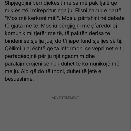
Shpjegojini përndjekësit me sa më pak fjalë që
nuk është i mirëpritur nga ju. Flisni hapur e qartë:
"Mos më kërkoni më!". Mos u përfshini në debate
të gjata me të. Mos iu përgjigjni me çfarëdolloj
komunikimi tjetër me të, të paktën derisa të
bindeni se sjellja juaj do t'i japë fund sjelljes së tij.
Qëllimi juaj është që ta informoni se veprimet e tij
përfaqësojnë për ju një ngacmim dhe
paralajmërojeni se nuk duhet të komunikojë më
me ju. Ajo që do të thoni, duhet të jetë e
besueshme.