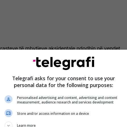
rasteve të mbytjeve aksidentale ndodhin në vendet
e zhvillim të mesëm. Faktorët kryesorë të rrezikut
osha, gjinia dhe qasja në burimet ujore.
ku kryesor i vdekjeve te fëmijët nën 5 vjeç dhe
Telegrafi asks for your consent to use your
personal data for the following purposes:
ryesorë të vdekjeve aksidentale te fëmijët e
ëmijët më të vegjël zakonisht mbyten në rezervuarë
Personalised advertising and content, advertising and content
alë (vaska, pishina), ndërsa fëmijët më të rritur në
measurement, audience research and services development
i lumenj, liqene apo dete.
Store and/or access information on a device
 të rrezikuar, me një shkallë vdekshmërie dy herë
Learn more