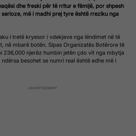
ënaqësi dhe freski për të rritur e fëmijë, por shpesh
 serioze, më i madhi prej tyre është rreziku nga
ku i tretë kryesor i vdekjeve nga lëndimet në të
t, në mbarë botën. Sipas Organizatës Botërore të
i 236,000 njerëz humbin jetën çdo vit nga mbytja
, ndërsa besohet se numri real është edhe më i