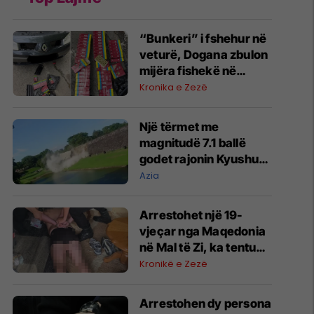
“Bunkeri” i fshehur në
veturë, Dogana zbulon
mijëra fishekë në
Prishtinë
Kronika e Zezë
Një tërmet me
magnitudë 7.1 ballë
godet rajonin Kyushu
të Japonisë
Azia
Arrestohet një 19-
vjeçar nga Maqedonia
në Mal të Zi, ka tentuar
të vrasë një person
Kronikë e Zezë
Arrestohen dy persona