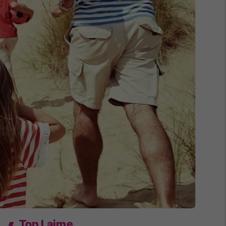
Top Lajme