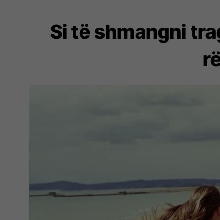
Si të shmangni tra
r