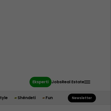
Eksperti
Jobs
Real Estate
style
Shëndeti
Fun
Newsletter