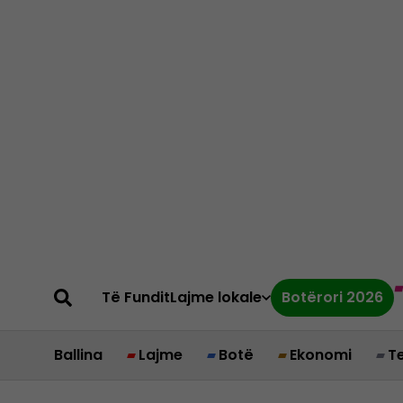
Të Fundit
Lajme lokale
Botërori 2026
Ballina
Lajme
Botë
Ekonomi
T