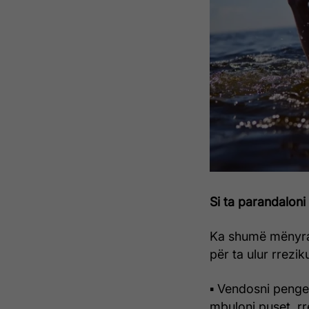
Si ta parandaloni
Ka shumë mënyra 
për ta ulur rrezik
▪ Vendosni penges
mbuloni puset, rre