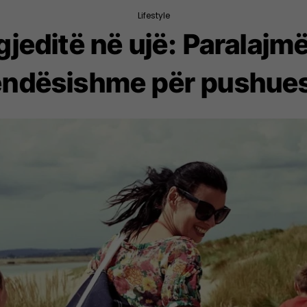
Lifestyle
gjeditë në ujë: Paralajmë
ëndësishme për pushues