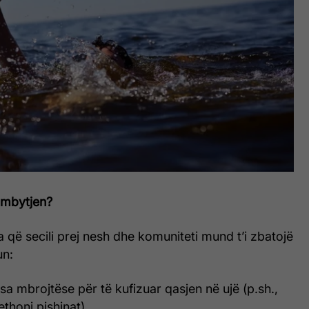
 mbytjen?
që secili prej nesh dhe komuniteti mund t’i zbatojë
un:
a mbrojtëse për të kufizuar qasjen në ujë (p.sh.,
thoni pishinat).