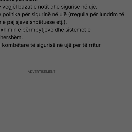
 vegjël bazat e notit dhe sigurisë në ujë.
e politika për sigurinë në ujë (rregulla për lundrim të
 e pajisjeve shpëtuese etj.).
naxhimin e përmbytjeve dhe sistemet e
ë hershëm.
ji kombëtare të sigurisë në ujë për të rritur