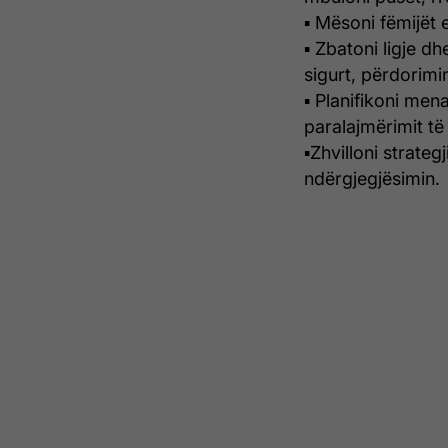
▪ Mësoni fëmijët e
▪ Zbatoni ligje dh
sigurt, përdorimin
▪ Planifikoni me
paralajmërimit t
▪Zhvilloni strateg
ndërgjegjësimin.