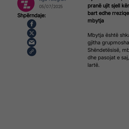
pranë ujit sjell k
05/07/2025
bart edhe rreziqe
mbytja
Mbytja është shka
gjitha grupmosha
Shëndetësisë, mb
dhe pasojat e saj
lartë.