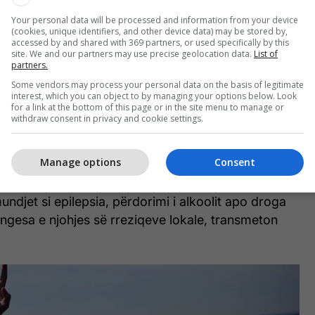
mrat. Ata më shpesh kërkojnë edhe trajtim spitalor
Your personal data will be processed and information from your device
e nga mbytjet jo fatale. Kjo lidhet me ekspozimin
(cookies, unique identifiers, and other device data) may be stored by,
 dhe sjelljet më të rrezikshme, si notimi jashtë
accessed by and shared with 369 partners, or used specifically by this
site. We and our partners may use precise geolocation data.
List of
rura, konsumimi i alkoolit para notit apo vozitjes
partners.
Some vendors may process your personal data on the basis of legitimate
interest, which you can object to by managing your options below. Look
for a link at the bottom of this page or in the site menu to manage or
he ata që punojnë shpesh pranë ujit, si peshkatarët,
withdraw consent in privacy and cookie settings.
ojnë afër burimeve të hapura të ujit - kanale, puse,
Manage options
Consent
ë rrezikut janë përmbytjet, mosha e re, mungesa e
ndjet si epilepsia, përdorimi i alkoolit apo droga
ngesa e njohjes së rreziqeve lokale, transmeton