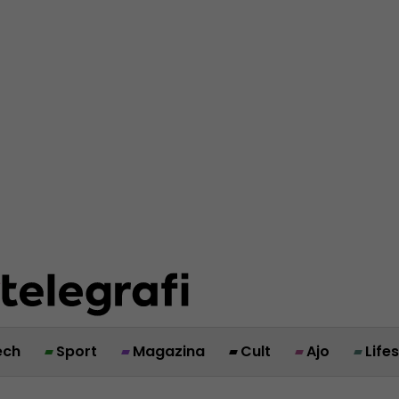
ech
Sport
Magazina
Cult
Ajo
Life