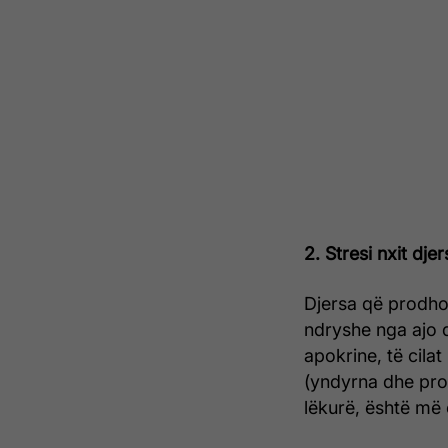
2. Stresi nxit dj
Djersa që prodhoh
ndryshe nga ajo q
apokrine, të cil
(yndyrna dhe prot
lëkurë, është më 