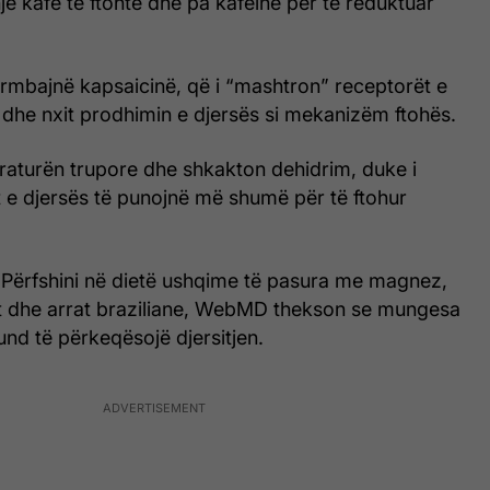
një kafe të ftohtë dhe pa kafeinë për të reduktuar
rmbajnë kapsaicinë, që i “mashtron” receptorët e
 dhe nxit prodhimin e djersës si mekanizëm ftohës.
eraturën trupore dhe shkakton dehidrim, duke i
 e djersës të punojnë më shumë për të ftohur
: Përfshini në dietë ushqime të pasura me magnez,
lit dhe arrat braziliane, WebMD thekson se mungesa
mund të përkeqësojë djersitjen.