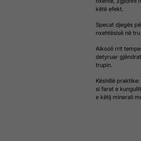
nxehtë, zgjidhni 
këtë efekt.
Specat djegës pë
nxehtësisë në tru
Alkooli rrit temp
detyruar gjëndrat
trupin.
Këshillë praktike
si farat e kungul
e këtij minerali 