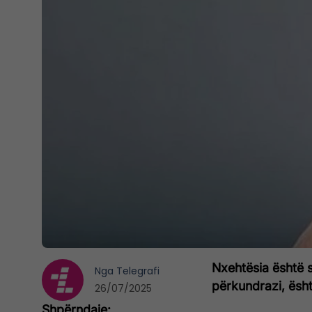
Nxehtësia është s
Nga
Telegrafi
përkundrazi, është
26/07/2025