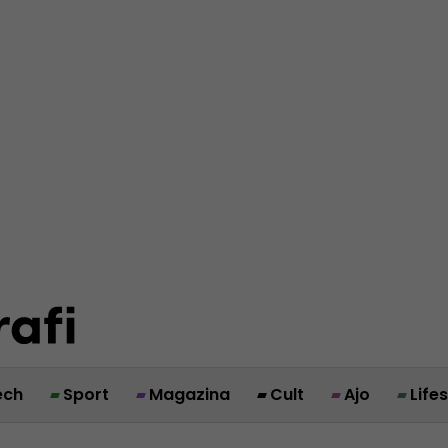
ech
Sport
Magazina
Cult
Ajo
Life