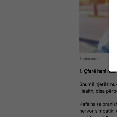
Shutterstock
1. Çfarë hani ndik
Shumë njerëz nuk 
Health, disa përb
Kafeina (e pranis
nervor simpatik, d