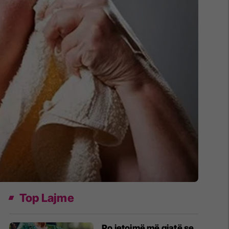
Top Lajme
Po jetojmë më gjatë se