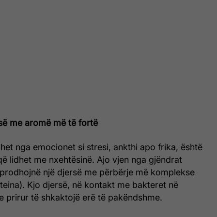
ersë me aromë më të fortë
et nga emocionet si stresi, ankthi apo frika, është
ë lidhet me nxehtësinë. Ajo vjen nga gjëndrat
at prodhojnë një djersë me përbërje më komplekse
eina). Kjo djersë, në kontakt me bakteret në
e prirur të shkaktojë erë të pakëndshme.