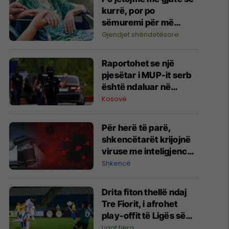
kurrë, por po
sëmuremi për më
shumë vite
Gjendjet shëndetësore
Raportohet se një
pjesëtar i MUP-it serb
është ndaluar në
Jarinë
Kosovë
Për herë të parë,
shkencëtarët krijojnë
viruse me inteligjencë
artificiale
Shkencë
Drita fiton thellë ndaj
Tre Fiorit, i afrohet
play-offit të Ligës së
Konferencës
Ligat tjera