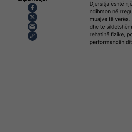
Djersitja është n
ndihmon në rregul
muajve të verës,
dhe të sikletshëm
rehatinë fizike, 
performancën dit