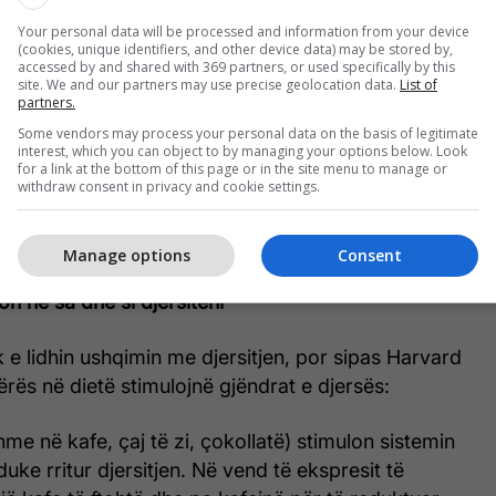
Your personal data will be processed and information from your device
(cookies, unique identifiers, and other device data) may be stored by,
accessed by and shared with 369 partners, or used specifically by this
site. We and our partners may use precise geolocation data.
List of
partners.
Some vendors may process your personal data on the basis of legitimate
interest, which you can object to by managing your options below. Look
for a link at the bottom of this page or in the site menu to manage or
withdraw consent in privacy and cookie settings.
Manage options
Consent
on në sa dhe si djersiteni
e lidhin ushqimin me djersitjen, por sipas Harvard
ërës në dietë stimulojnë gjëndrat e djersës:
hme në kafe, çaj të zi, çokollatë) stimulon sistemin
uke rritur djersitjen. Në vend të ekspresit të