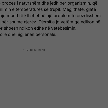
jë proces i natyrshëm dhe jetik për organizmin, që
limin e temperaturës së trupit. Megjithatë, gjatë
 ajo mund të kthehet në një problem të bezdisshëm
 për shumë njerëz. Djersitja jo vetëm që ndikon në
por shpesh ndikon edhe në vetëbesimin,
ore dhe higjienën personale.