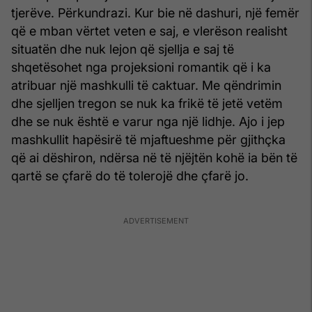
tjerëve. Përkundrazi. Kur bie në dashuri, një femër
që e mban vërtet veten e saj, e vlerëson realisht
situatën dhe nuk lejon që sjellja e saj të
shqetësohet nga projeksioni romantik që i ka
atribuar një mashkulli të caktuar. Me qëndrimin
dhe sjelljen tregon se nuk ka frikë të jetë vetëm
dhe se nuk është e varur nga një lidhje. Ajo i jep
mashkullit hapësirë të mjaftueshme për gjithçka
që ai dëshiron, ndërsa në të njëjtën kohë ia bën të
qartë se çfarë do të tolerojë dhe çfarë jo.