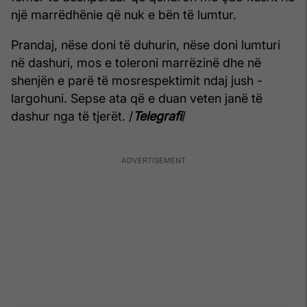
një marrëdhënie që nuk e bën të lumtur.
Prandaj, nëse doni të duhurin, nëse doni lumturi
në dashuri, mos e toleroni marrëzinë dhe në
shenjën e parë të mosrespektimit ndaj jush -
largohuni. Sepse ata që e duan veten janë të
dashur nga të tjerët. /
Telegrafi
/