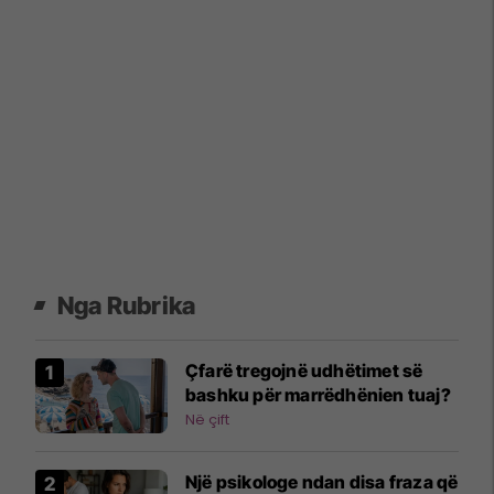
Nga Rubrika
Çfarë tregojnë udhëtimet së
bashku për marrëdhënien tuaj?
Në çift
Një psikologe ndan disa fraza që