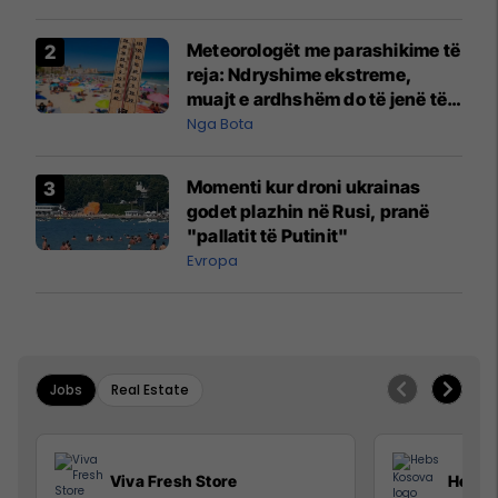
Meteorologët me parashikime të
reja: Ndryshime ekstreme,
muajt e ardhshëm do të jenë të
pazakontë
Nga Bota
Momenti kur droni ukrainas
godet plazhin në Rusi, pranë
"pallatit të Putinit"
Evropa
Jobs
Real Estate
Viva Fresh Store
Hebs 