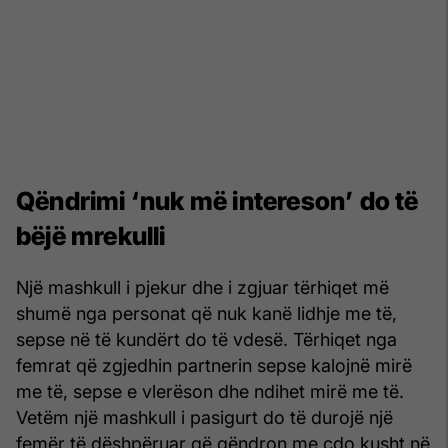
Qëndrimi ‘nuk më intereson’ do të
bëjë mrekulli
Një mashkull i pjekur dhe i zgjuar tërhiqet më
shumë nga personat që nuk kanë lidhje me të,
sepse në të kundërt do të vdesë. Tërhiqet nga
femrat që zgjedhin partnerin sepse kalojnë mirë
me të, sepse e vlerëson dhe ndihet mirë me të.
Vetëm një mashkull i pasigurt do të durojë një
femër të dëshpëruar që qëndron me çdo kusht në