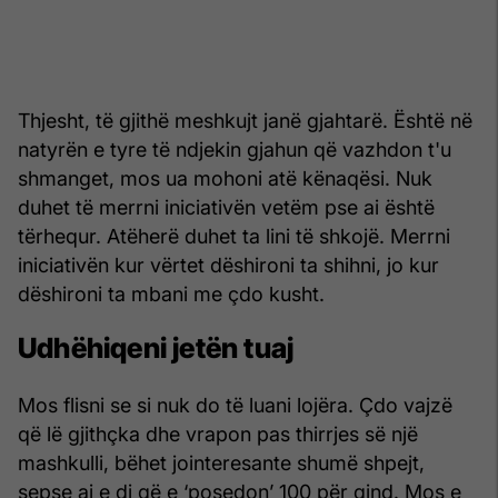
Thjesht, të gjithë meshkujt janë gjahtarë. Është në
natyrën e tyre të ndjekin gjahun që vazhdon t'u
shmanget, mos ua mohoni atë kënaqësi. Nuk
duhet të merrni iniciativën vetëm pse ai është
tërhequr. Atëherë duhet ta lini të shkojë. Merrni
iniciativën kur vërtet dëshironi ta shihni, jo kur
dëshironi ta mbani me çdo kusht.
Udhëhiqeni jetën tuaj
Mos flisni se si nuk do të luani lojëra. Çdo vajzë
që lë gjithçka dhe vrapon pas thirrjes së një
mashkulli, bëhet jointeresante shumë shpejt,
sepse ai e di që e ‘posedon’ 100 për qind. Mos e