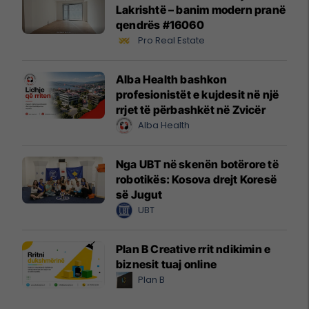
Lakrishtë – banim modern pranë
qendrës #16060
Pro Real Estate
Alba Health bashkon
profesionistët e kujdesit në një
rrjet të përbashkët në Zvicër
Alba Health
Nga UBT në skenën botërore të
robotikës: Kosova drejt Koresë
së Jugut
UBT
Plan B Creative rrit ndikimin e
biznesit tuaj online
Plan B