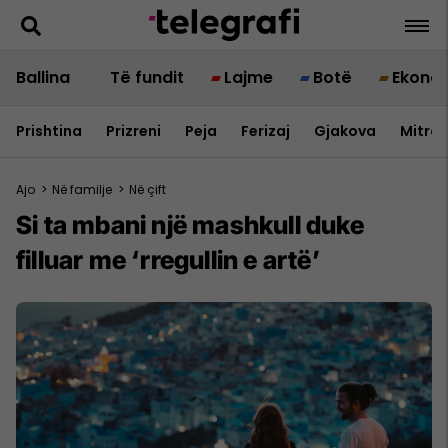
Ballina
Të fundit
Lajme
Botë
Ekono
Prishtina
Prizreni
Peja
Ferizaj
Gjakova
Mitrov
Ajo
>
Në familje
>
Në çift
Si ta mbani një mashkull duke
filluar me ‘rregullin e artë’