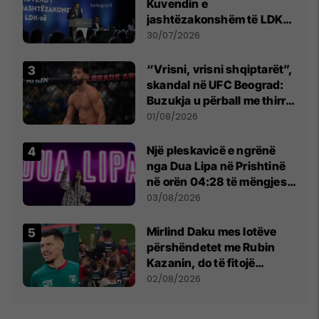
Kuvendin e
jashtëzakonshëm të LDK-
së
30/07/2026
“Vrisni, vrisni shqiptarët”,
skandal në UFC Beograd:
Buzukja u përball me thirrje
anti-shqiptare nga
01/08/2026
tribunat
Një pleskavicë e ngrënë
nga Dua Lipa në Prishtinë
në orën 04:28 të mëngjesit
- dhe bota digjitale serbe
03/08/2026
shpall gjendjen e luftës
Mirlind Daku mes lotëve
përshëndetet me Rubin
Kazanin, do të fitojë
miliona te Spartak Moska
02/08/2026