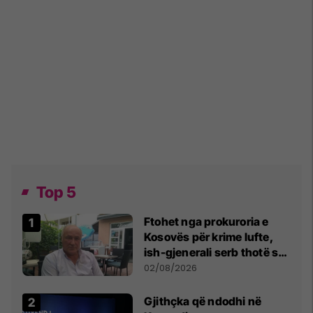
Top 5
Ftohet nga prokuroria e
Kosovës për krime lufte,
ish-gjenerali serb thotë se
dikush e tradhtoi në
02/08/2026
Beograd
Gjithçka që ndodhi në