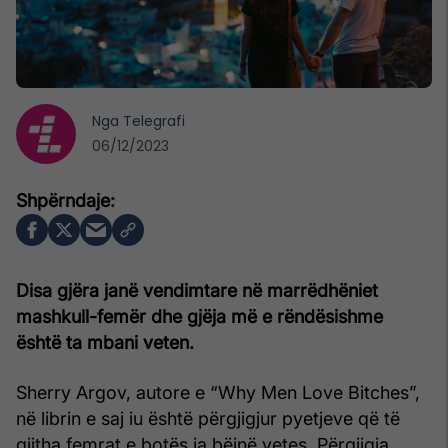
Nga
Telegrafi
06/12/2023
Disa gjëra janë vendimtare në marrëdhëniet
mashkull-femër dhe gjëja më e rëndësishme
është ta mbani veten.
Sherry Argov, autore e “Why Men Love Bitches”,
në librin e saj iu është përgjigjur pyetjeve që të
gjitha femrat e botës ia bëjnë vetes. Përgjigja