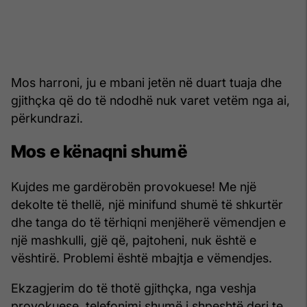
Mos harroni, ju e mbani jetën në duart tuaja dhe
gjithçka që do të ndodhë nuk varet vetëm nga ai,
përkundrazi.
Mos e kënaqni shumë
Kujdes me gardërobën provokuese! Me një
dekolte të thellë, një minifund shumë të shkurtër
dhe tanga do të tërhiqni menjëherë vëmendjen e
një mashkulli, gjë që, pajtoheni, nuk është e
vështirë. Problemi është mbajtja e vëmendjes.
Ekzagjerim do të thotë gjithçka, nga veshja
provokuese, telefonimi shumë i shpeshtë deri te