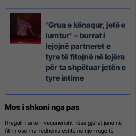
‘Grua e kënaqur, jetë e
lumtur’ – burrat i
lejojnë partneret e
tyre të fitojnë në lojëra
për ta shpëtuar jetën e
tyre intime
Mos i shkoni nga pas
Rregulli i artë – veçanërisht nëse gjërat janë në
fillim ose marrëdhënia është në një rrugë të