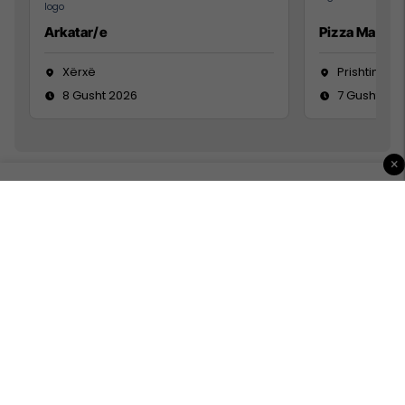
Arkatar/e
Pizza Man
Xërxë
Prishtinë
8 Gusht 2026
7 Gusht 20
×