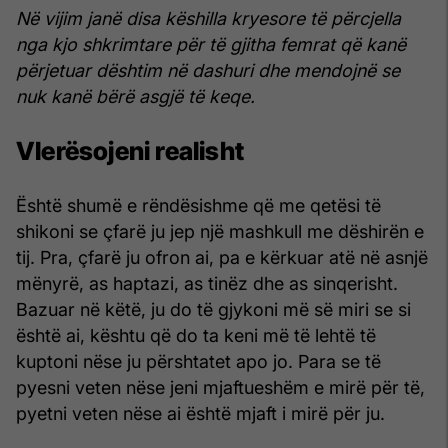
Në vijim janë disa këshilla kryesore të përcjella
nga kjo shkrimtare për të gjitha femrat që kanë
përjetuar dështim në dashuri dhe mendojnë se
nuk kanë bërë asgjë të keqe.
Vlerësojeni realisht
Është shumë e rëndësishme që me qetësi të
shikoni se çfarë ju jep një mashkull me dëshirën e
tij. Pra, çfarë ju ofron ai, pa e kërkuar atë në asnjë
mënyrë, as haptazi, as tinëz dhe as sinqerisht.
Bazuar në këtë, ju do të gjykoni më së miri se si
është ai, kështu që do ta keni më të lehtë të
kuptoni nëse ju përshtatet apo jo. Para se të
pyesni veten nëse jeni mjaftueshëm e mirë për të,
pyetni veten nëse ai është mjaft i mirë për ju.