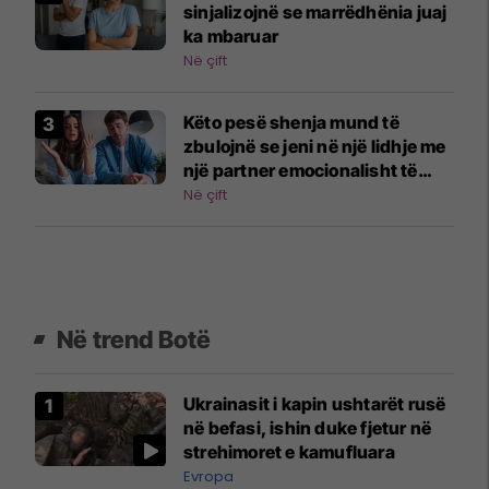
sinjalizojnë se marrëdhënia juaj
ka mbaruar
Në çift
Këto pesë shenja mund të
zbulojnë se jeni në një lidhje me
një partner emocionalisht të
papjekur
Në çift
Në trend Botë
Ukrainasit i kapin ushtarët rusë
në befasi, ishin duke fjetur në
strehimoret e kamufluara
Evropa