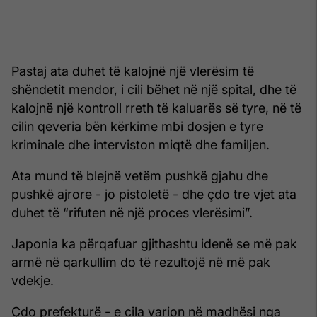
Pastaj ata duhet të kalojnë një vlerësim të
shëndetit mendor, i cili bëhet në një spital, dhe të
kalojnë një kontroll rreth të kaluarës së tyre, në të
cilin qeveria bën kërkime mbi dosjen e tyre
kriminale dhe interviston miqtë dhe familjen.
Ata mund të blejnë vetëm pushkë gjahu dhe
pushkë ajrore - jo pistoletë - dhe çdo tre vjet ata
duhet të “rifuten në një proces vlerësimi”.
Japonia ka përqafuar gjithashtu idenë se më pak
armë në qarkullim do të rezultojë në më pak
vdekje.
Çdo prefekturë - e cila varion në madhësi nga