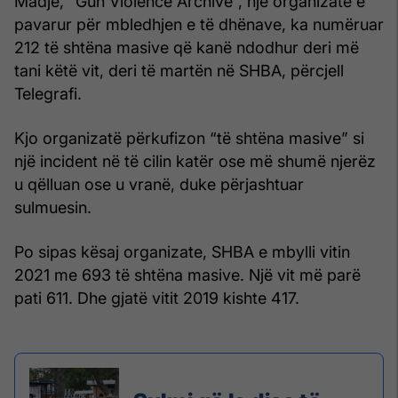
Madje, “Gun Violence Archive”, një organizatë e
pavarur për mbledhjen e të dhënave, ka numëruar
212 të shtëna masive që kanë ndodhur deri më
tani këtë vit, deri të martën në SHBA, përcjell
Telegrafi.
Kjo organizatë përkufizon “të shtëna masive” si
një incident në të cilin katër ose më shumë njerëz
u qëlluan ose u vranë, duke përjashtuar
sulmuesin.
Po sipas kësaj organizate, SHBA e mbylli vitin
2021 me 693 të shtëna masive. Një vit më parë
pati 611. Dhe gjatë vitit 2019 kishte 417.