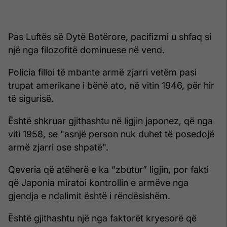
Pas Luftës së Dytë Botërore, pacifizmi u shfaq si
një nga filozofitë dominuese në vend.
Policia filloi të mbante armë zjarri vetëm pasi
trupat amerikane i bënë ato, në vitin 1946, për hir
të sigurisë.
Është shkruar gjithashtu në ligjin japonez, që nga
viti 1958, se "asnjë person nuk duhet të posedojë
armë zjarri ose shpatë".
Qeveria që atëherë e ka “zbutur” ligjin, por fakti
që Japonia miratoi kontrollin e armëve nga
gjendja e ndalimit është i rëndësishëm.
Është gjithashtu një nga faktorët kryesorë që