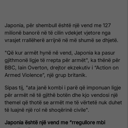
Japonia, për shembull është një vend me 127
milionë banorë në të cilin vdekjet vjetore nga
vrasjet rrallëherë arrijnë në më shumë se dhjetë.
"Që kur armët hynë në vend, Japonia ka pasur
gjithmonë ligje të rrepta për armët", ka thënë për
BBC, Iain Overton, drejtor ekzekutiv i “Action on
Armed Violence”, një grup britanik.
Sipas tij, "ata janë kombi i parë që imponuan ligje
për armët në të gjithë botën dhe kjo vendosi një
themel që thotë se armët me të vërtetë nuk duhet
të luajnë një rol në shoqërinë civile".
Japonia është një vend me “rregullore mbi