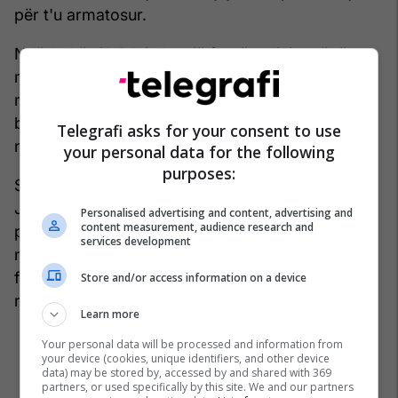
për t'u armatosur.
Ndërkohë, SHBA-ja ka një forcë policie më të
militarizuar që përdor armë automatike dhe
makina të blinduara – ku ekziston gjithashtu një
besim më pak i përhapur ndërmjet njerëzve (dhe
Telegrafi asks for your consent to use
ndërmjet njerëzve dhe institucioneve).
your personal data for the following
purposes:
Sidoqoftë, vlerësohet në fund të shkrimit, qasja e
Japonisë do të ishte diçka e vështirë “për t’u
Personalised advertising and content, advertising and
content measurement, audience research and
përshtatur në kulturën amerikane të armëve”, por
services development
ndoshta mund të sigurojë një pikënisje për
frenimin e dhunës së pakuptimtë që është bërë si
Store and/or access information on a device
një “njollë e zezë” e jetës në SHBA. /
Telegrafi
/
Learn more
Your personal data will be processed and information from
your device (cookies, unique identifiers, and other device
data) may be stored by, accessed by and shared with 369
partners, or used specifically by this site. We and our partners