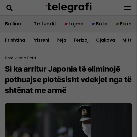
Ballina
Të fundit
Lajme
Botë
Ekono
Prishtina
Prizreni
Peja
Ferizaj
Gjakova
Mitrov
Botë
>
Nga Bota
Si ka arritur Japonia të eliminojë
pothuajse plotësisht vdekjet nga të
shtënat me armë