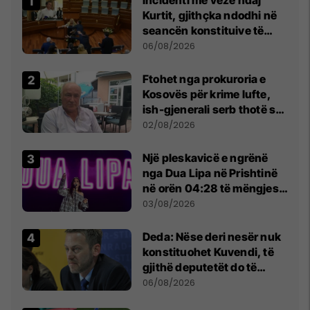
Incidenti me vezë ndaj
Kurtit, gjithçka ndodhi në
seancën konstituive të
Kuvendit
06/08/2026
Ftohet nga prokuroria e
Kosovës për krime lufte,
ish-gjenerali serb thotë se
dikush e tradhtoi në
02/08/2026
Beograd
Një pleskavicë e ngrënë
nga Dua Lipa në Prishtinë
në orën 04:28 të mëngjesit
- dhe bota digjitale serbe
03/08/2026
shpall gjendjen e luftës
Deda: Nëse deri nesër nuk
konstituohet Kuvendi, të
gjithë deputetët do të
bëjnë shkelje të rëndë
06/08/2026
kushtetuese