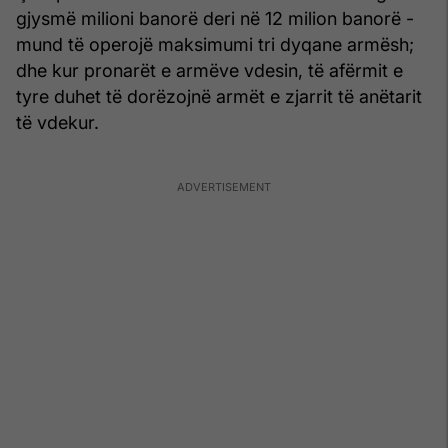
gjysmë milioni banorë deri në 12 milion banorë -
mund të operojë maksimumi tri dyqane armësh;
dhe kur pronarët e armëve vdesin, të afërmit e
tyre duhet të dorëzojnë armët e zjarrit të anëtarit
të vdekur.