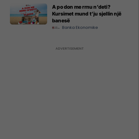
A po don me rrnu n’deti?
Kursimet mund t’ju sjellin një
banesë
Banka Ekonomike