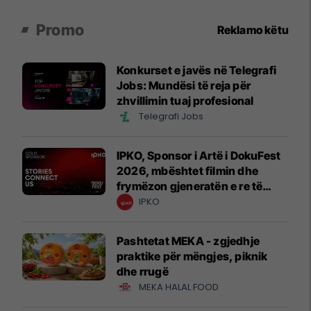
Promo
Reklamo këtu
Konkurset e javës në Telegrafi
Jobs: Mundësi të reja për
zhvillimin tuaj profesional
Telegrafi Jobs
IPKO, Sponsor i Artë i DokuFest
2026, mbështet filmin dhe
frymëzon gjeneratën e re të
krijuesve
IPKO
Pashtetat MEKA - zgjedhje
praktike për mëngjes, piknik
dhe rrugë
MEKA HALAL FOOD