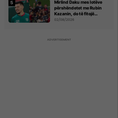
Mirlind Daku mes lotëve
përshëndetet me Rubin
Kazanin, do të fitojë
miliona te Spartak Moska
02/08/2026