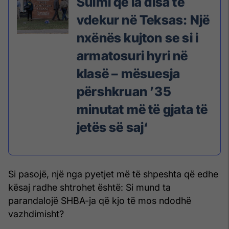
Sulmi që la disa të
vdekur në Teksas: Një
nxënës kujton se si i
armatosuri hyri në
klasë – mësuesja
përshkruan ’35
minutat më të gjata të
jetës së saj‘
Si pasojë, një nga pyetjet më të shpeshta që edhe
kësaj radhe shtrohet është: Si mund ta
parandalojë SHBA-ja që kjo të mos ndodhë
vazhdimisht?