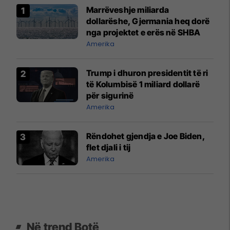
Marrëveshje miliarda
dollarëshe, Gjermania heq dorë
nga projektet e erës në SHBA
Amerika
Trump i dhuron presidentit të ri
të Kolumbisë 1 miliard dollarë
për sigurinë
Amerika
Rëndohet gjendja e Joe Biden,
flet djali i tij
Amerika
Në trend Botë