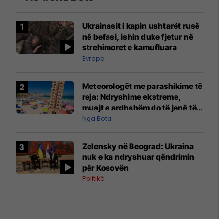
Ukrainasit i kapin ushtarët rusë
në befasi, ishin duke fjetur në
strehimoret e kamufluara
Evropa
Meteorologët me parashikime të
reja: Ndryshime ekstreme,
muajt e ardhshëm do të jenë të
pazakontë
Nga Bota
Zelensky në Beograd: Ukraina
nuk e ka ndryshuar qëndrimin
për Kosovën
Politikë