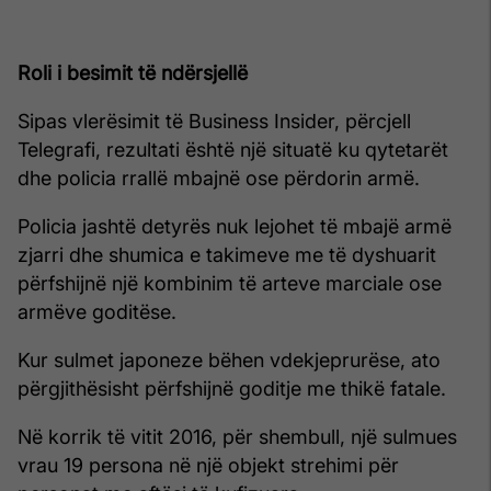
Roli i besimit të ndërsjellë
Sipas vlerësimit të Business Insider, përcjell
Telegrafi, rezultati është një situatë ku qytetarët
dhe policia rrallë mbajnë ose përdorin armë.
Policia jashtë detyrës nuk lejohet të mbajë armë
zjarri dhe shumica e takimeve me të dyshuarit
përfshijnë një kombinim të arteve marciale ose
armëve goditëse.
Kur sulmet japoneze bëhen vdekjeprurëse, ato
përgjithësisht përfshijnë goditje me thikë fatale.
Në korrik të vitit 2016, për shembull, një sulmues
vrau 19 persona në një objekt strehimi për