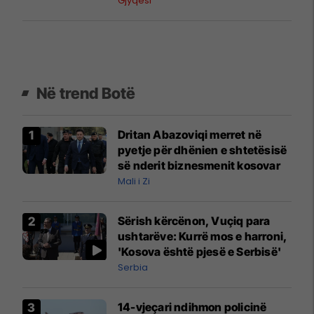
Gjyqësi
Në trend Botë
Dritan Abazoviqi merret në
pyetje për dhënien e shtetësisë
së nderit biznesmenit kosovar
Mali i Zi
Sërish kërcënon, Vuçiq para
ushtarëve: Kurrë mos e harroni,
'Kosova është pjesë e Serbisë'
Serbia
14-vjeçari ndihmon policinë