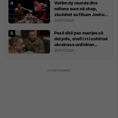
Vetëm dy raunde dhe
miliona euro në xhep,
zbulohet sa fituan Joshua
e Prenga
26/07/2026
Pesë ditë pas marrjes së
detyrës, shefi i ri i ushtrisë
ukrainase urdhëron
kontroll të madh
26/07/2026