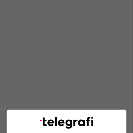
Këshilli Gjyqësor I Maqedonisë