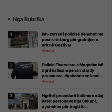
Nga Rubrika
Ish-zyrtari i policisë dënohet me
pesë vite burg për grabitjen e
arit në Gostivar
Gjyqësi
Policia Financiare e Maqedonisë
ngrit kallëzim penal ndaj dy
personave, dyshohen se kanë
dëmtuar buxhetin e shtetit për
Gjyqësi
3.85 milionë denarë
Ngritet procedurë hetimore ndaj
katër personave nga Shkupi,
dyshohen për tregti të
paligjshme me lëndë narkotike