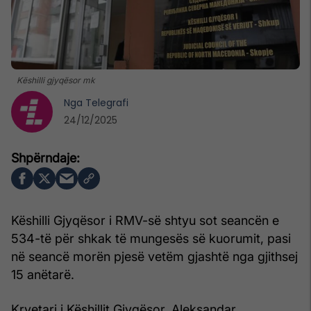
Këshilli gjyqësor mk
Nga
Telegrafi
24/12/2025
Këshilli Gjyqësor i RMV-së shtyu sot seancën e
534-të për shkak të mungesës së kuorumit, pasi
në seancë morën pjesë vetëm gjashtë nga gjithsej
15 anëtarë.
Kryetari i Këshillit Gjyqësor, Aleksandar