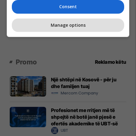
Consent
Manage options
Promo
Reklamo këtu
Një shtëpi në Kosovë - për ju
dhe familjen tuaj
Mercom Company
Profesionet me rritjen më të
shpejtë në botë janë pjesë e
ofertës akademike të UBT-së
UBT