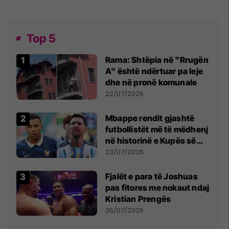
Top 5
Rama: Shtëpia në "Rrugën
A" është ndërtuar pa leje
dhe në pronë komunale
22/07/2026
Mbappe rendit gjashtë
futbollistët më të mëdhenj
në historinë e Kupës së
Botës, Messi mbetet i dyti
23/07/2026
Fjalët e para të Joshuas
pas fitores me nokaut ndaj
Kristian Prengës
26/07/2026