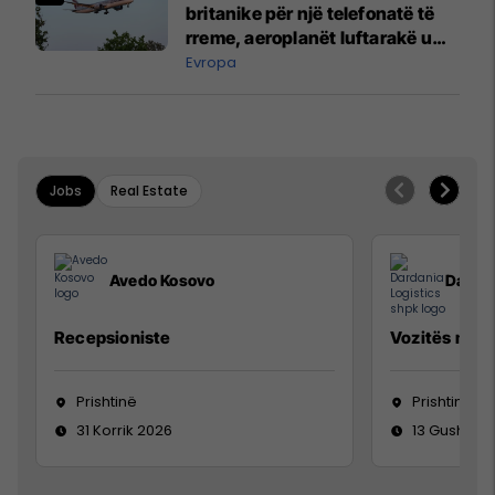
britanike për një telefonatë të
rreme, aeroplanët luftarakë u
ngritën në ajër për të
Evropa
interceptuar fluturaken e Qatar
Airways që po shkonte drejt
Mançesterit
Jobs
Real Estate
Avedo Kosovo
Dardan
Recepsioniste
Vozitës me K
Prishtinë
Prishtinë
31 Korrik 2026
13 Gusht 20