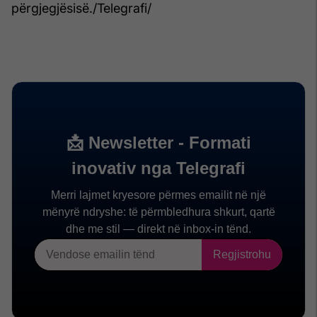
përgjegjësisë./Telegrafi/