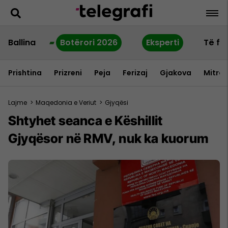
Ballina
Botërori 2026
Eksperti
Të fu
Prishtina
Prizreni
Peja
Ferizaj
Gjakova
Mitrov
Lajme
>
Maqedonia e Veriut
>
Gjyqësi
Shtyhet seanca e Këshillit
Gjyqësor në RMV, nuk ka kuorum