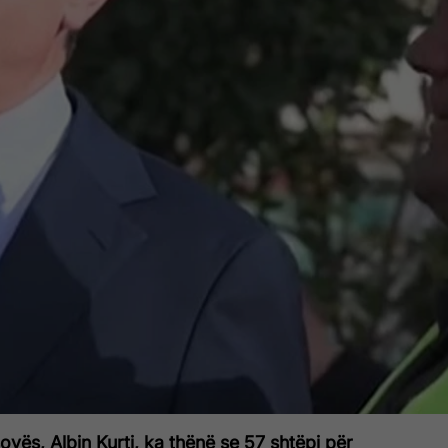
sovës, Albin Kurti, ka thënë se 57 shtëpi për