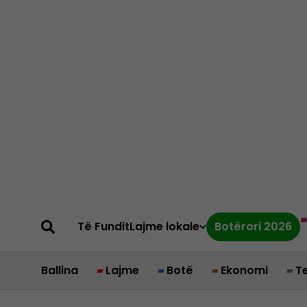
Të Fundit
Lajme lokale
Botërori 2026
Ballina
Lajme
Botë
Ekonomi
T