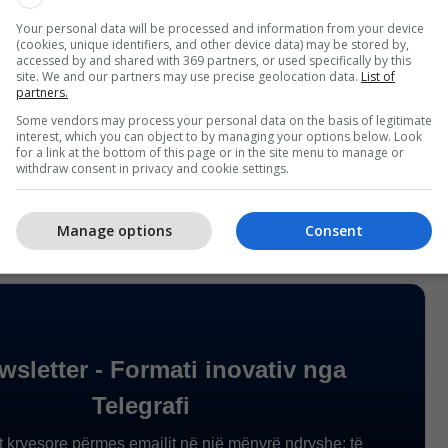
shtuar se ky program do të vazhdojë edhe me
itin e ardhshëm, për të cilën tashmë është ndarë
Your personal data will be processed and information from your device
(cookies, unique identifiers, and other device data) may be stored by,
rej tre milionë euro.
accessed by and shared with 369 partners, or used specifically by this
site. We and our partners may use precise geolocation data.
List of
partners.
 e të gjithëve”, ka përfunduar Kurti. /
Telegrafi
/
Some vendors may process your personal data on the basis of legitimate
interest, which you can object to by managing your options below. Look
for a link at the bottom of this page or in the site menu to manage or
withdraw consent in privacy and cookie settings.
Manage options
Consent