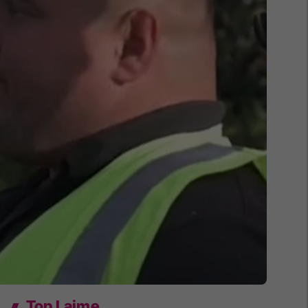
Top Lajme