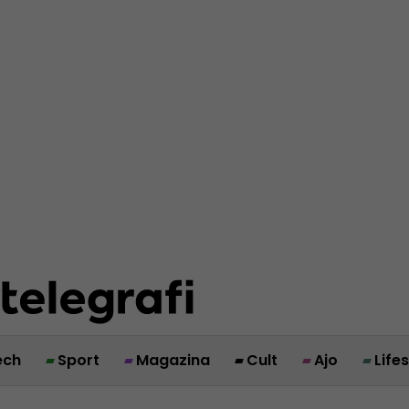
ech
Sport
Magazina
Cult
Ajo
Life