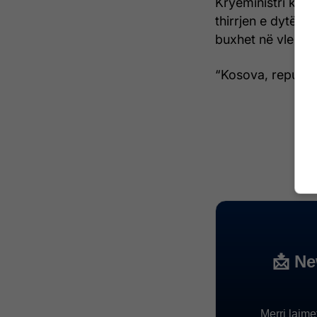
Kryeministri ka 
thirrjen e dytë v
buxhet në vlerë p
“Kosova, republikë