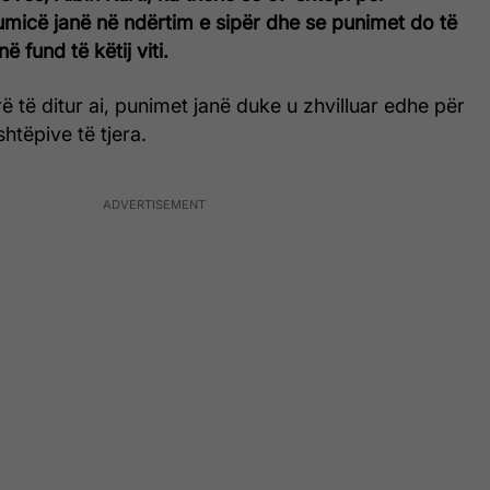
umicë janë në ndërtim e sipër dhe se punimet do të
ë fund të këtij viti.
ë të ditur ai, punimet janë duke u zhvilluar edhe për
htëpive të tjera.