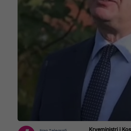
Kryeministri i Ko
Nga
Telegrafi