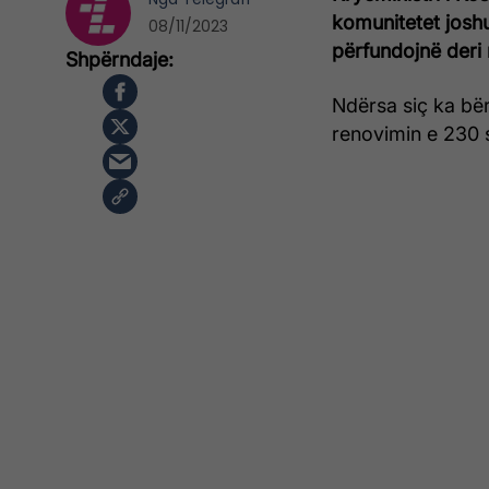
komunitetet josh
08/11/2023
përfundojnë deri n
Ndërsa siç ka bër
renovimin e 230 s