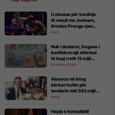
U akuzua për kurdisje
të meçit me Joshuan,
Kristian Prenga vjen
me reagim të ashpër
Boks
Nuk i deklaroi, Dogana i
konfiskon një shtetasi
të huaj rreth 13 mijë
euro në Bërnjak
Kronika e Zezë
Aleanca në Istog
kërkon hetim për
tenderin mbi 593 mijë
euro në Vrellë,
Istog
përmend edhe
zhdukjen e një
Hapja e konsullatë
dokumenti