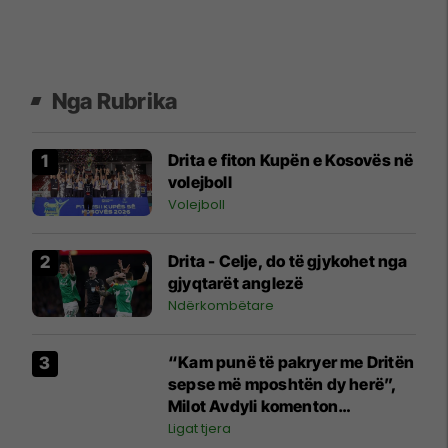
Nga Rubrika
Drita e fiton Kupën e Kosovës në
volejboll
Volejboll
Drita - Celje, do të gjykohet nga
gjyqtarët anglezë
Ndërkombëtare
“Kam punë të pakryer me Dritën
sepse më mposhtën dy herë”,
Milot Avdyli komenton
përballjen ndaj “Intelektualëve”
Ligat tjera