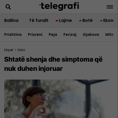
Ballina
Të fundit
Lajme
Botë
Ekono
Prishtina
Prizreni
Peja
Ferizaj
Gjakova
Mitrov
Ekipet
>
Drita
Shtatë shenja dhe simptoma që
nuk duhen injoruar