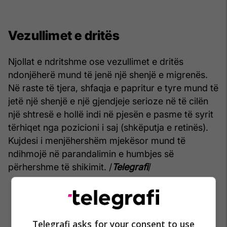
Vezullimet e dritës
Njollat e ndritshme ose vezullimet e dritës
ndonjëherë mund të jenë një shenjë e migrenës.
Në raste të tjera, shfaqja e papritur e tyre mund të
jetë një shenjë e një gjendjeje serioze në të cilën
një shtresë e hollë indi në pjesën e pasme të syrit
tërhiqet nga pozicioni i saj (shkëputja e retinës).
Kujdesi i menjëhershëm mjekësor mund të
ndihmojë në parandalimin e humbjes së
përhershme të shikimit. /
Telegrafi
/
Telegrafi asks for your consent to use