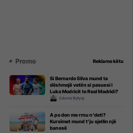
Promo
Reklamo këtu
Si Bernardo Silva mund ta
dëshmojë vetën si pasuesi i
Luka Modricit te Real Madridi?
Edonis Bytyqi
A po don me rrnu n’deti?
Kursimet mund t’ju sjellin një
banesë