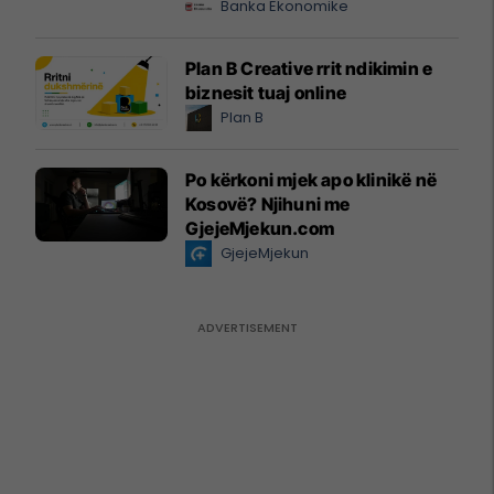
Banka Ekonomike
Plan B Creative rrit ndikimin e
biznesit tuaj online
Plan B
Po kërkoni mjek apo klinikë në
Kosovë? Njihuni me
GjejeMjekun.com
GjejeMjekun