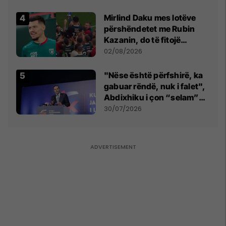
shpall gjendjen e luftës
Mirlind Daku mes lotëve
përshëndetet me Rubin
Kazanin, do të fitojë
miliona te Spartak Moska
02/08/2026
"Nëse është përfshirë, ka
gabuar rëndë, nuk i falet",
Abdixhiku i çon “selam”
Përparim Ramës
30/07/2026