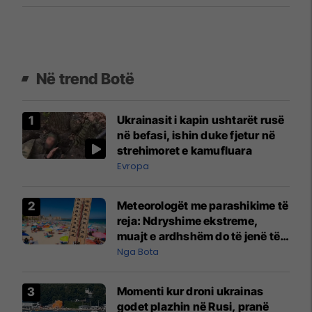
Në trend Botë
Ukrainasit i kapin ushtarët rusë
në befasi, ishin duke fjetur në
strehimoret e kamufluara
Evropa
Meteorologët me parashikime të
reja: Ndryshime ekstreme,
muajt e ardhshëm do të jenë të
pazakontë
Nga Bota
Momenti kur droni ukrainas
godet plazhin në Rusi, pranë