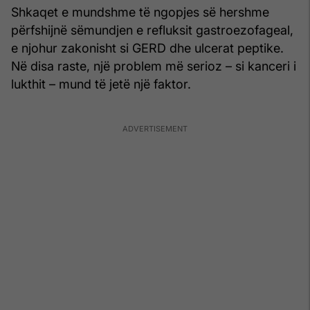
Shkaqet e mundshme të ngopjes së hershme
përfshijnë sëmundjen e refluksit gastroezofageal,
e njohur zakonisht si GERD dhe ulcerat peptike.
Në disa raste, një problem më serioz – si kanceri i
lukthit – mund të jetë një faktor.