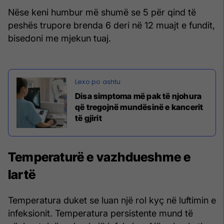
Nëse keni humbur më shumë se 5 për qind të
peshës trupore brenda 6 deri në 12 muajt e fundit,
bisedoni me mjekun tuaj.
Disa simptoma më pak të njohura
që tregojnë mundësinë e kancerit
të gjirit
Temperaturë e vazhdueshme e
lartë
Temperatura duket se luan një rol kyç në luftimin e
infeksionit. Temperatura persistente mund të