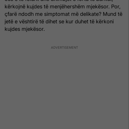
kërkojnë kujdes të menjëhershëm mjekësor. Por,
çfarë ndodh me simptomat më delikate? Mund të
jetë e vështirë të dihet se kur duhet të kërkoni
kujdes mjekësor.