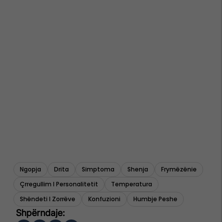
Ngopja
Drita
Simptoma
Shenja
Frymëzënie
Çrregullim I Personalitetit
Temperatura
Shëndeti I Zorrëve
Konfuzioni
Humbje Peshe