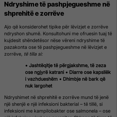
Ndryshime të pashpjegueshme në
shprehitë e zorrëve
Ajo që konsiderohet tipike për lëvizjet e zorrëve
ndryshon shumë. Konsultohuni me ofruesin tuaj të
kujdesit shëndetësor nëse vëreni ndryshime të
pazakonta ose të pashpjegueshme në lëvizjet e
zorrëve,
të tilla si:
• Jashtëqitje të përgjakshme, të zeza
ose ngjyrë katrani
• Diarre ose kapsllëk
i vazhdueshëm
• Dhimbje në bark që
nuk largohet
Ndryshimet në shprehitë e zorrëve mund të jenë
një shenjë e një infeksioni bakterial – të tillë, si
infeksioni me kampilobakter ose salmonela – ose