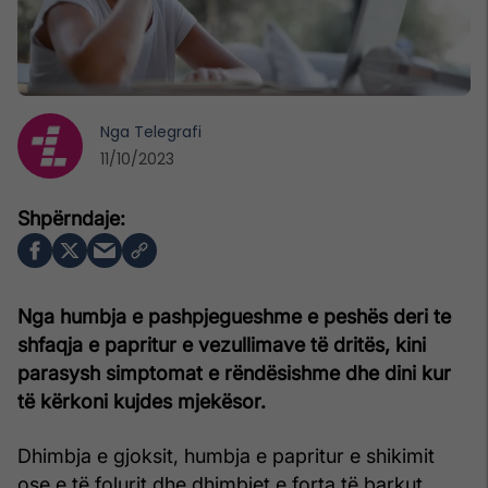
Nga
Telegrafi
11/10/2023
Nga humbja e pashpjegueshme e peshës deri te
shfaqja e papritur e vezullimave të dritës, kini
parasysh simptomat e rëndësishme dhe dini kur
të kërkoni kujdes mjekësor.
Dhimbja e gjoksit, humbja e papritur e shikimit
ose e të folurit dhe dhimbjet e forta të barkut,