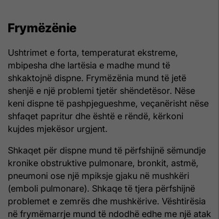
Frymëzënie
Ushtrimet e forta, temperaturat ekstreme,
mbipesha dhe lartësia e madhe mund të
shkaktojnë dispne. Frymëzënia mund të jetë
shenjë e një problemi tjetër shëndetësor. Nëse
keni dispne të pashpjegueshme, veçanërisht nëse
shfaqet papritur dhe është e rëndë, kërkoni
kujdes mjekësor urgjent.
Shkaqet për dispne mund të përfshijnë sëmundje
kronike obstruktive pulmonare, bronkit, astmë,
pneumoni ose një mpiksje gjaku në mushkëri
(emboli pulmonare). Shkaqe të tjera përfshijnë
problemet e zemrës dhe mushkërive. Vështirësia
në frymëmarrje mund të ndodhë edhe me një atak