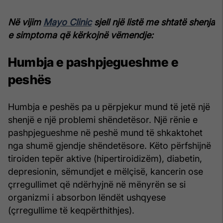
Në vijim
Mayo Clinic
sjell një listë me shtatë shenja
e simptoma që kërkojnë vëmendje:
Humbja e pashpjegueshme e
peshës
Humbja e peshës pa u përpjekur mund të jetë një
shenjë e një problemi shëndetësor. Një rënie e
pashpjegueshme në peshë mund të shkaktohet
nga shumë gjendje shëndetësore. Këto përfshijnë
tiroiden tepër aktive (hipertiroidizëm), diabetin,
depresionin, sëmundjet e mëlçisë, kancerin ose
çrregullimet që ndërhyjnë në mënyrën se si
organizmi i absorbon lëndët ushqyese
(çrregullime të keqpërthithjes).