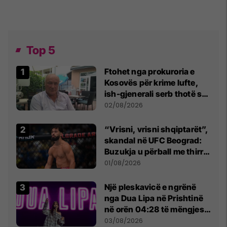
Top 5
Ftohet nga prokuroria e
Kosovës për krime lufte,
ish-gjenerali serb thotë se
dikush e tradhtoi në
02/08/2026
Beograd
“Vrisni, vrisni shqiptarët”,
skandal në UFC Beograd:
Buzukja u përball me thirrje
anti-shqiptare nga
01/08/2026
tribunat
Një pleskavicë e ngrënë
nga Dua Lipa në Prishtinë
në orën 04:28 të mëngjesit
- dhe bota digjitale serbe
03/08/2026