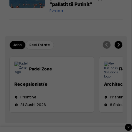
"pallatit të Putinit"
Evropa
Jobs
Real Estate
Padel Zone
Flex B
Recepsionist/e
Architect
Prishtine
Prishtinë
31 Gusht 2026
6 Shtator 2
×