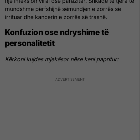
një infeksion viral ose parazitar. Shkaqe të tjera të
mundshme përfshijnë sëmundjen e zorrës së
irrituar dhe kancerin e zorrës së trashë.
Konfuzion ose ndryshime të
personalitetit
Kërkoni kujdes mjekësor nëse keni papritur: