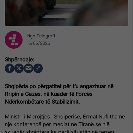
Nga
Telegrafi
15/05/2026
Shqipëria po përgatitet për t’u angazhuar në
Rripin e Gazës, në kuadër të Forcës
Ndërkombëtare të Stabilizimit.
Ministri i Mbrojtjes i Shqipërisë, Ermal Nufi tha në
një konferencë për mediat në Tiranë se një
skuadër shqiptare ka parë situatën në terren.