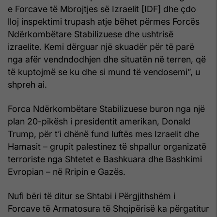
e Forcave të Mbrojtjes së Izraelit [IDF] dhe çdo
lloj inspektimi trupash atje bëhet përmes Forcës
Ndërkombëtare Stabilizuese dhe ushtrisë
izraelite. Kemi dërguar një skuadër për të parë
nga afër vendndodhjen dhe situatën në terren, që
të kuptojmë se ku dhe si mund të vendosemi”, u
shpreh ai.
Forca Ndërkombëtare Stabilizuese buron nga një
plan 20-pikësh i presidentit amerikan, Donald
Trump, për t’i dhënë fund luftës mes Izraelit dhe
Hamasit – grupit palestinez të shpallur organizatë
terroriste nga Shtetet e Bashkuara dhe Bashkimi
Evropian – në Rripin e Gazës.
Nufi bëri të ditur se Shtabi i Përgjithshëm i
Forcave të Armatosura të Shqipërisë ka përgatitur