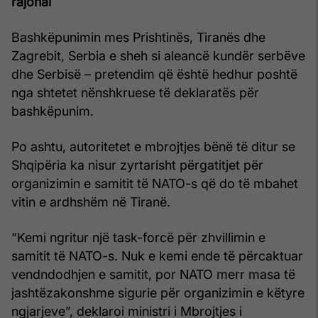
rajonal
Bashkëpunimin mes Prishtinës, Tiranës dhe
Zagrebit, Serbia e sheh si aleancë kundër serbëve
dhe Serbisë – pretendim që është hedhur poshtë
nga shtetet nënshkruese të deklaratës për
bashkëpunim.
Po ashtu, autoritetet e mbrojtjes bënë të ditur se
Shqipëria ka nisur zyrtarisht përgatitjet për
organizimin e samitit të NATO-s që do të mbahet
vitin e ardhshëm në Tiranë.
“Kemi ngritur një task-forcë për zhvillimin e
samitit të NATO-s. Nuk e kemi ende të përcaktuar
vendndodhjen e samitit, por NATO merr masa të
jashtëzakonshme sigurie për organizimin e këtyre
ngjarjeve”, deklaroi ministri i Mbrojtjes i