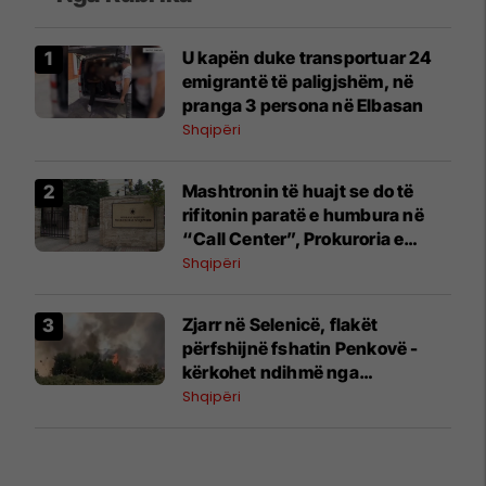
U kapën duke transportuar 24
emigrantë të paligjshëm, në
pranga 3 persona në Elbasan
Shqipëri
Mashtronin të huajt se do të
rifitonin paratë e humbura në
“Call Center”, Prokuroria e
Tiranës dërgon në gjyq 3
Shqipëri
persona
Zjarr në Selenicë, flakët
përfshijnë fshatin Penkovë -
kërkohet ndihmë nga
zjarrfikësit e Vlorës dhe
Shqipëri
Himarës