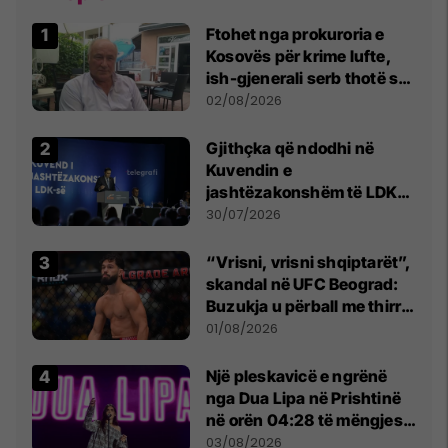
Ftohet nga prokuroria e
Kosovës për krime lufte,
ish-gjenerali serb thotë se
dikush e tradhtoi në
02/08/2026
Beograd
Gjithçka që ndodhi në
Kuvendin e
jashtëzakonshëm të LDK-
së
30/07/2026
“Vrisni, vrisni shqiptarët”,
skandal në UFC Beograd:
Buzukja u përball me thirrje
anti-shqiptare nga
01/08/2026
tribunat
Një pleskavicë e ngrënë
nga Dua Lipa në Prishtinë
në orën 04:28 të mëngjesit
- dhe bota digjitale serbe
03/08/2026