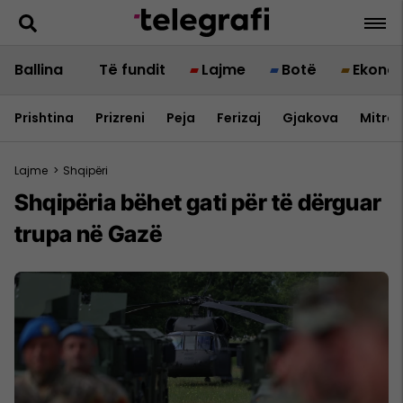
Ballina
Të fundit
Lajme
Botë
Ekono
Prishtina
Prizreni
Peja
Ferizaj
Gjakova
Mitrov
Lajme
>
Shqipëri
Shqipëria bëhet gati për të dërguar
trupa në Gazë