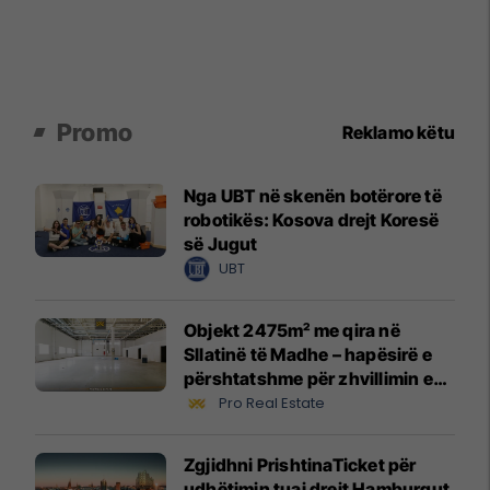
Promo
Reklamo këtu
Nga UBT në skenën botërore të
robotikës: Kosova drejt Koresë
së Jugut
UBT
Objekt 2475m² me qira në
Sllatinë të Madhe – hapësirë e
përshtatshme për zhvillimin e
biznesit #16068
Pro Real Estate
Zgjidhni PrishtinaTicket për
udhëtimin tuaj drejt Hamburgut