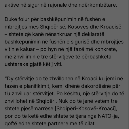
aktive në sigurinë rajonale dhe ndërkombëtare.
Duke folur për bashkëpunimin në fushën e
mbrojtjes mes Shqipërisë, Kosovës dhe Kroacisë
– shtete që kanë nënshkruar një deklaratë
bashkëpunimin në fushën e sigurisë dhe mbrojtjes
vitin e kaluar – po hyn në një fazë më konkrete,
me zhvillimin e tre stërvitjeve të përbashkëta
ushtarake gjatë këtij viti.
“Dy stërvitje do të zhvillohen në Kroaci ku jemi në
fazën e planifikimit, kemi dhënë dakordësinë për
t’u zhvilluar stërvitjet. Po kështu, një stërvitje do të
zhvillohet në Shqipëri. Nuk do të jenë vetëm tre
shtete pjesëmarrëse [Shqipëri-Kosovë-Kroaci],
por do të ketë edhe shtete të tjera nga NATO-ja,
qoftë edhe shtete partnere me të cilat