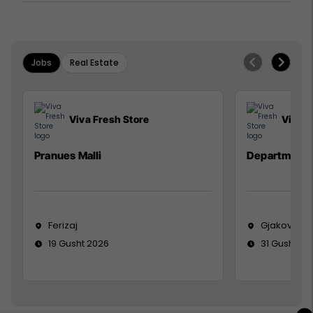
Jobs
Real Estate
Viva Fresh Store
Viva F
Pranues Malli
Department
Ferizaj
Gjakovë
19 Gusht 2026
31 Gusht 20