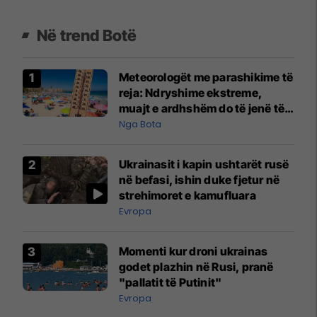
Në trend Botë
Meteorologët me parashikime të
reja: Ndryshime ekstreme,
muajt e ardhshëm do të jenë të
pazakontë
Nga Bota
Ukrainasit i kapin ushtarët rusë
në befasi, ishin duke fjetur në
strehimoret e kamufluara
Evropa
Momenti kur droni ukrainas
godet plazhin në Rusi, pranë
"pallatit të Putinit"
Evropa