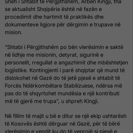
Shefi i Shtabit të Përgjithshëm, Arben Kingji, tha
se aktualisht Shqipëria është në fazën e
procedimit dhe hartimit të praktikës dhe
dokumenteve ligjore për dërgimin e trupave në
mision.
“Shtabi i Përgjithshëm po bën vlerësimin e saktë
në lidhje me misionin, detyrat, sigurinë e
personelit, rregullat e angazhimit dhe mbështetjen
logjistike. Kontingjenti i parë shqiptar që mund të
dislokohet në Gazë do të jetë pjesë e shtabit të
Forcës Ndërkombëtare Stabilizuese, ndërsa më
pas do të shqyrtohet mundësia e një kontributi
më të gjerë me trupa”, u shpreh Kingji.
Në fillim të majit u bë e ditur se një ekip ushtarësh
të Kosovës është dërguar në Gazë, për të bërë
vlerësimin e vendit ku do të veprojë si pjesë e