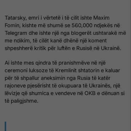
Tatarsky, emri i vërtetë i të cilit ishte Maxim
Fomin, kishte më shumë se 560,000 ndjekës në
Telegram dhe ishte një nga blogerët ushtarakë më
me ndikim, të cilët kanë dhënë një koment
shpeshherë kritik për luftën e Rusisë në Ukrainë.
Ai ishte mes qindra të pranishmëve në një
ceremoni luksoze të Kremlinit shtatorin e kaluar
për të shpallur aneksimin nga Rusia të katër
rajoneve pjesërisht të okupuara të Ukrainës, një
lëvizje që shumica e vendeve në OKB e dënuan si
të paligjshme.