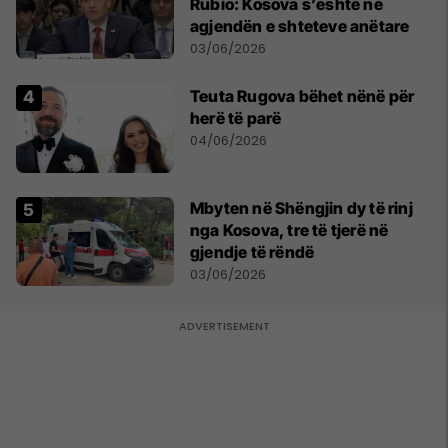
Rubio: Kosova s’është në
agjendën e shteteve anëtare
03/06/2026
Teuta Rugova bëhet nënë për
herë të parë
04/06/2026
Mbyten në Shëngjin dy të rinj
nga Kosova, tre të tjerë në
gjendje të rëndë
03/06/2026