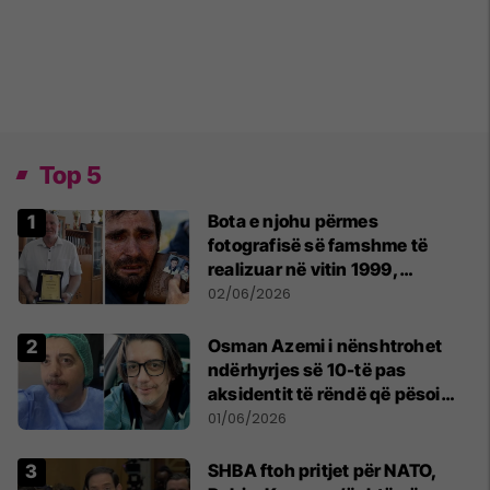
Top 5
Bota e njohu përmes
fotografisë së famshme të
realizuar në vitin 1999,
pensionohet Xajë Mustafa
02/06/2026
Osman Azemi i nënshtrohet
ndërhyrjes së 10-të pas
aksidentit të rëndë që pësoi
vitin e kaluar
01/06/2026
SHBA ftoh pritjet për NATO,