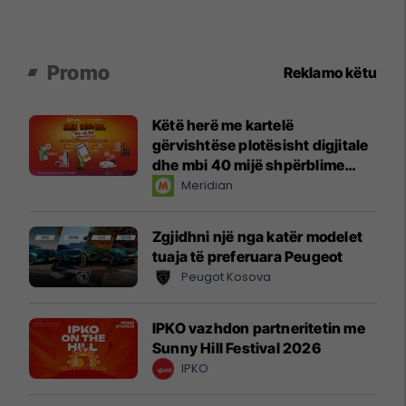
Promo
Reklamo këtu
Këtë herë me kartelë
gërvishtëse plotësisht digjitale
dhe mbi 40 mijë shpërblime
instant!
Meridian
Zgjidhni një nga katër modelet
tuaja të preferuara Peugeot
Peugot Kosova
IPKO vazhdon partneritetin me
Sunny Hill Festival 2026
IPKO