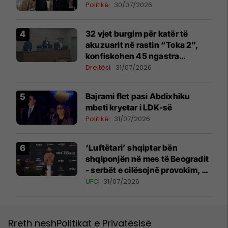
Politikë
30/07/2026
32 vjet burgim për katër të
akuzuarit në rastin “Toka 2”,
konfiskohen 45 ngastra
kadastrale
Drejtësi
31/07/2026
Bajrami flet pasi Abdixhiku
mbeti kryetar i LDK-së
Politikë
31/07/2026
‘Luftëtari’ shqiptar bën
shqiponjën në mes të Beogradit
- serbët e cilësojnë provokim, ai
e cilëson simbol të identitetit
UFC
31/07/2026
Rreth nesh
Politikat e Privatësisë