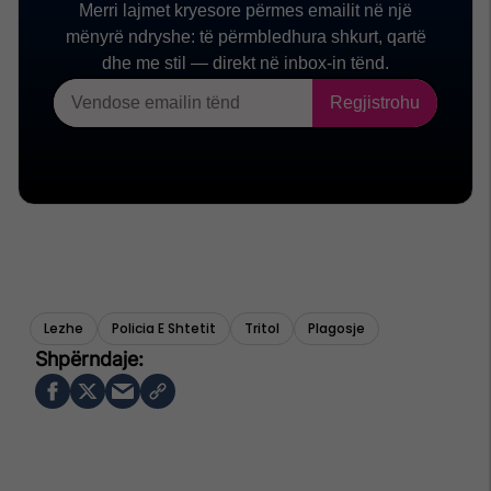
Lezhe
Policia E Shtetit
Tritol
Plagosje