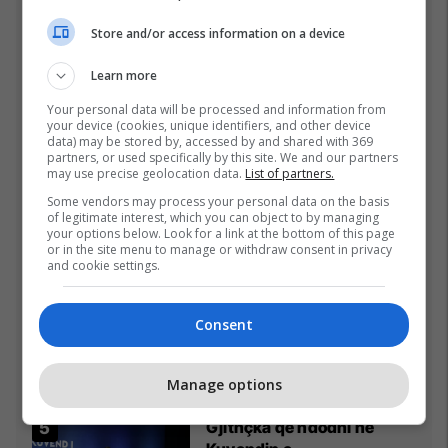
Kristian Prengës
Store and/or access information on a device
26/07/2026
Learn more
Pesë ditë pas marrjes së
detyrës, shefi i ri i ushtrisë
Your personal data will be processed and information from
your device (cookies, unique identifiers, and other device
ukrainase urdhëron
data) may be stored by, accessed by and shared with 369
kontroll të madh
26/07/2026
partners, or used specifically by this site. We and our partners
may use precise geolocation data.
List of partners.
Vetëm dy raunde dhe
Some vendors may process your personal data on the basis
of legitimate interest, which you can object to by managing
miliona euro në xhep,
your options below. Look for a link at the bottom of this page
zbulohet sa fituan Joshua
or in the site menu to manage or withdraw consent in privacy
e Prenga
26/07/2026
and cookie settings.
Vëllai iu etiketua si pjesëtar
Consent
i grupit të Arkanit, Drejtori i
Ekonomisë në Prizren
mohon pretendimet
24/07/2026
Manage options
Gjithçka që ndodhi në