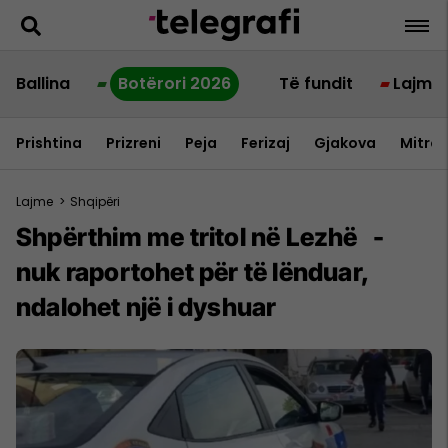
Ballina
Botërori 2026
Të fundit
Lajme
Prishtina
Prizreni
Peja
Ferizaj
Gjakova
Mitrov
Lajme
>
Shqipëri
Shpërthim me tritol në Lezhë -
nuk raportohet për të lënduar,
ndalohet një i dyshuar