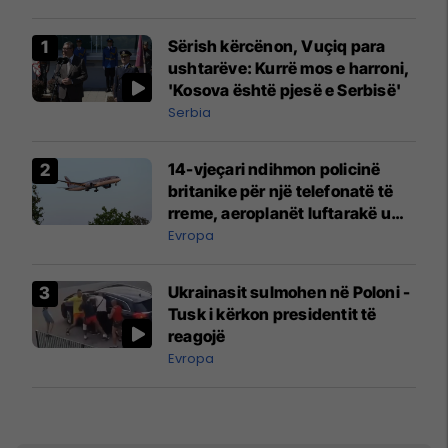
Sërish kërcënon, Vuçiq para
ushtarëve: Kurrë mos e harroni,
'Kosova është pjesë e Serbisë'
Serbia
14-vjeçari ndihmon policinë
britanike për një telefonatë të
rreme, aeroplanët luftarakë u
ngritën në ajër për të
Evropa
interceptuar fluturaken e Qatar
Airways që po shkonte drejt
Ukrainasit sulmohen në Poloni -
Mançesterit
Tusk i kërkon presidentit të
reagojë
Evropa