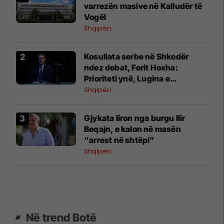
varrezën masive në Kalludër të
Vogël
Shqipëri
Kosullata serbe në Shkodër
ndez debat, Ferit Hoxha:
Prioriteti ynë, Lugina e
Preshevës
Shqipëri
Gjykata liron nga burgu Ilir
Beqajn, e kalon në masën
“arrest në shtëpi”
Shqipëri
Në trend Botë