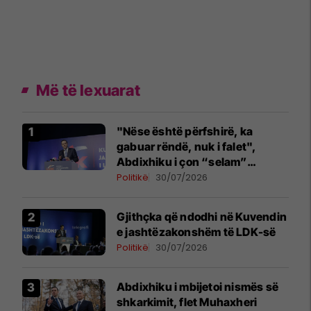
Më të lexuarat
"Nëse është përfshirë, ka
gabuar rëndë, nuk i falet",
Abdixhiku i çon “selam”
Përparim Ramës
Politikë
30/07/2026
Gjithçka që ndodhi në Kuvendin
e jashtëzakonshëm të LDK-së
Politikë
30/07/2026
Abdixhiku i mbijetoi nismës së
shkarkimit, flet Muhaxheri