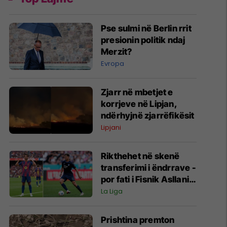
Pse sulmi në Berlin rrit
presionin politik ndaj
Merzit?
Evropa
Zjarr në mbetjet e
korrjeve në Lipjan,
ndërhyjnë zjarrëfikësit
Lipjani
Rikthehet në skenë
transferimi i ëndrrave -
por fati i Fisnik Asllanit
vazhdon të varet nga
La Liga
Ferran Torres
Prishtina premton