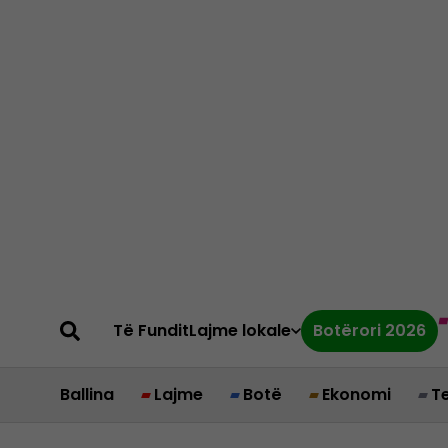
Të Fundit
Lajme lokale
Botërori 2026
Ballina
Lajme
Botë
Ekonomi
T