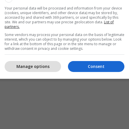
Your personal data will be processed and information from your device
(cookies, unique identifiers, and other device data) may be stored by,
accessed by and shared with 369 partners, or used specifically by this
site. We and our partners may use precise geolocation data.
List of
partners.
Some vendors may process your personal data on the basis of legitimate
interest, which you can object to by managing your options below. Look
for a link at the bottom of this page or in the site menu to manage or
withdraw consent in privacy and cookie settings.
Manage options
Consent