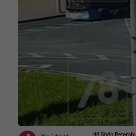
Në Shën Petersbur
Nga
Telegrafi