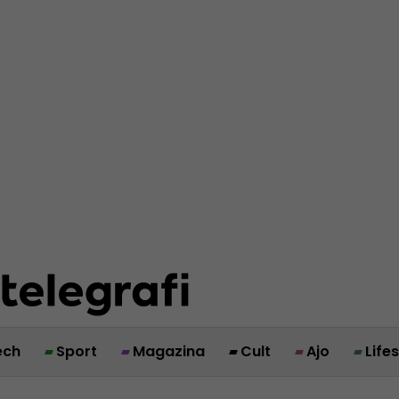
ech
Sport
Magazina
Cult
Ajo
Life