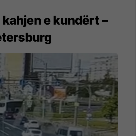
ë kahjen e kundërt –
etersburg