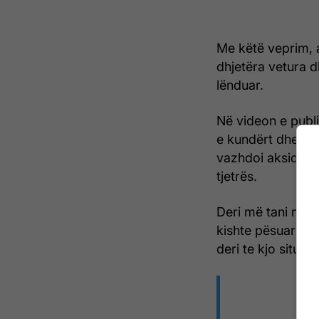
Me këtë veprim, a
dhjetëra vetura d
lënduar.
Në videon e publi
e kundërt dhe me
vazhdoi aksidenti
tjetrës.
Deri më tani nuk 
kishte pësuar nd
deri te kjo situatë