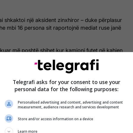
i shkaktoi një aksident zinxhiror – duke përplasur
he mbi 16 persona sit raportojnë mediat ruse janë
kuar më poshtë shihet kur kamioni futet në kahjen
 shpejtësi të madhe godet veturat që më pas
 zinxhiror – pra mjetet përplaseshin njëra pas
Telegrafi asks for your consent to use your
dihet nëse shoferi i kamionit është arrestuar, apo
personal data for the following purposes:
onjë sulm në zemër a diçka të ngjashme që shpiu
Personalised advertising and content, advertising and content
. /Telegrafi/
measurement, audience research and services development
Store and/or access information on a device
Learn more