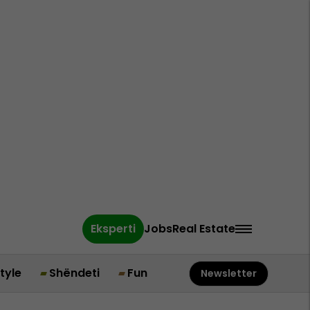
Eksperti
Jobs
Real Estate
style
Shëndeti
Fun
Newsletter