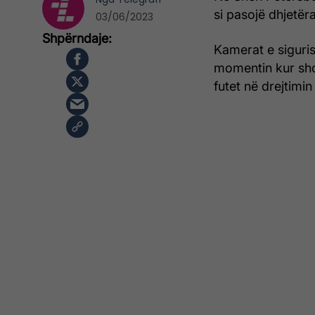
si pasojë dhjetër
03/06/2023
Kamerat e siguris
momentin kur shof
futet në drejtimi