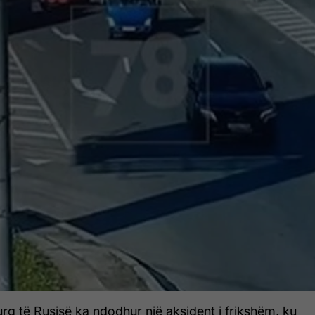
g të Rusisë ka ndodhur një aksident i frikshëm, ku