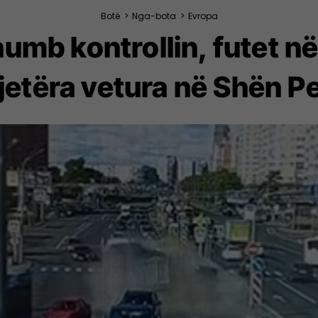
Botë
>
Nga-bota
>
Evropa
humb kontrollin, futet n
jetëra vetura në Shën P