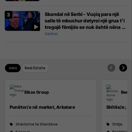
Skandal në Serbi - Vuçiq para një
salle të mbushur detyroi një grua t’i
tregojë fëmijës se nuk është nëna e
tij
Serbia
Jobs
Real Estate
Elkos Group
Beri
Punëtor/e në market, Arkatare
Shitës/e; Ag
Shërbime te Klientëve
Shitje
Kosovo
Prishtinë