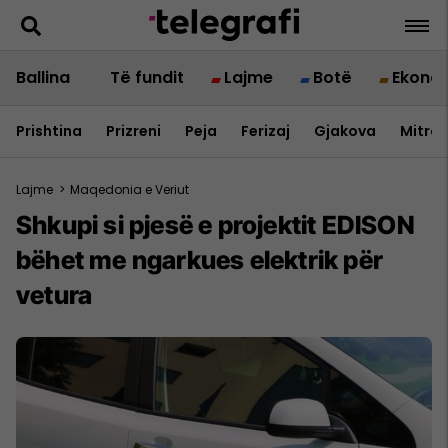
Ballina
Të fundit
Lajme
Botë
Ekono
Prishtina
Prizreni
Peja
Ferizaj
Gjakova
Mitrov
Lajme
>
Maqedonia e Veriut
Shkupi si pjesë e projektit EDISON
bëhet me ngarkues elektrik për
vetura