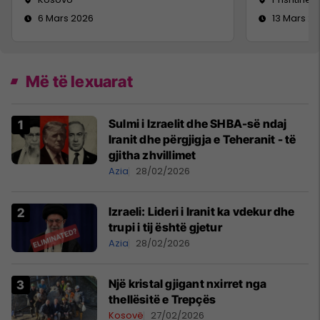
6 Mars 2026
13 Mars 2
Më të lexuarat
Sulmi i Izraelit dhe SHBA-së ndaj
Iranit dhe përgjigja e Teheranit - të
gjitha zhvillimet
Azia
28/02/2026
Izraeli: Lideri i Iranit ka vdekur dhe
trupi i tij është gjetur
Azia
28/02/2026
Një kristal gjigant nxirret nga
thellësitë e Trepçës
Kosovë
27/02/2026