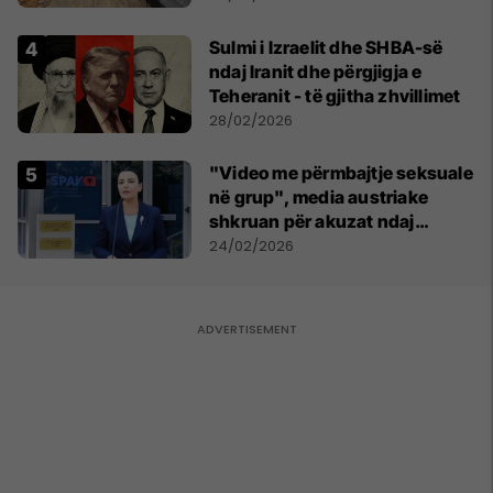
Sulmi i Izraelit dhe SHBA-së
ndaj Iranit dhe përgjigja e
Teheranit - të gjitha zhvillimet
28/02/2026
"Video me përmbajtje seksuale
në grup", media austriake
shkruan për akuzat ndaj
Belinda Ballukut
24/02/2026