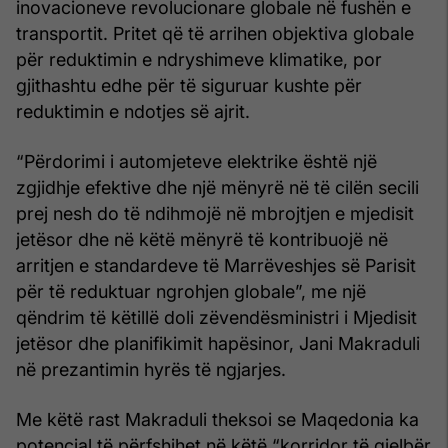
inovacioneve revolucionare globale në fushën e
transportit. Pritet që të arrihen objektiva globale
për reduktimin e ndryshimeve klimatike, por
gjithashtu edhe për të siguruar kushte për
reduktimin e ndotjes së ajrit.
“Përdorimi i automjeteve elektrike është një
zgjidhje efektive dhe një mënyrë në të cilën secili
prej nesh do të ndihmojë në mbrojtjen e mjedisit
jetësor dhe në këtë mënyrë të kontribuojë në
arritjen e standardeve të Marrëveshjes së Parisit
për të reduktuar ngrohjen globale”, me një
qëndrim të këtillë doli zëvendësministri i Mjedisit
jetësor dhe planifikimit hapësinor, Jani Makraduli
në prezantimin hyrës të ngjarjes.
Me këtë rast Makraduli theksoi se Maqedonia ka
potencial të përfshihet në këtë “korridor të gjelbër