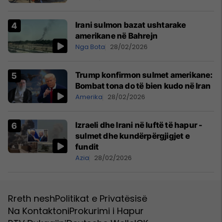
Irani sulmon bazat ushtarake
amerikane në Bahrejn
Nga Bota
28/02/2026
Trump konfirmon sulmet amerikane:
Bombat tona do të bien kudo në Iran
Amerika
28/02/2026
Izraeli dhe Irani në luftë të hapur -
sulmet dhe kundërpërgjigjet e
fundit
Azia
28/02/2026
Rreth nesh
Politikat e Privatësisë
Na Kontaktoni
Prokurimi i Hapur