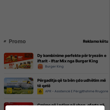
Promo
Reklamo këtu
Dy kombinime perfekte për tryezën e
iftarit - Iftar Mix nga Burger King
Burger King
Përgaditja që ta bën çdo udhëtim më
të qetë
APR - Asistencë E Përgjithshme Rrugore
Çmime që i ndjen në xhep, oferta që