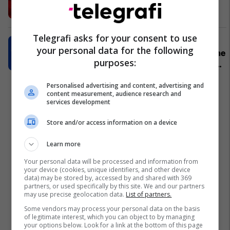
nuk duhet humbur
Petrol Company
Telegrafi asks for your consent to use
UBT dhe Coursera nisin partneritet
your personal data for the following
strategjik për avancimin e arsimit dhe
purposes:
punësimit në Kosovë dhe Ballkanin
Perëndimor
UBT
Personalised advertising and content, advertising and
content measurement, audience research and
services development
Store and/or access information on a device
Learn more
Your personal data will be processed and information from
your device (cookies, unique identifiers, and other device
data) may be stored by, accessed by and shared with 369
partners, or used specifically by this site. We and our partners
may use precise geolocation data.
List of partners.
Some vendors may process your personal data on the basis
of legitimate interest, which you can object to by managing
your options below. Look for a link at the bottom of this page