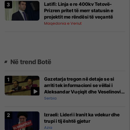
Latifi: Linja e re 400kv Tetovë-
Prizren pritet të merr statusin e
projektit me rëndësi të veçantë
Maqedonia e Veriut
Në trend Botë
Gazetarja tregon në detaje se si
arriti tek informacioni se vëllai i
Aleksandar Vuçiqit dhe Veselinoviq
u bënë miliarderë
Serbia
Izraeli: Lideri i Iranit ka vdekur dhe
trupi i tij është gjetur
Azia