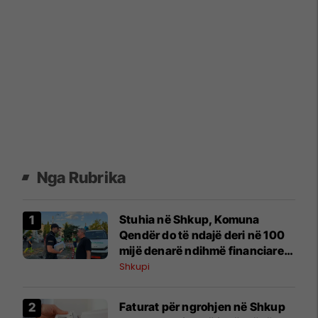
Nga Rubrika
Stuhia në Shkup, Komuna
Qendër do të ndajë deri në 100
mijë denarë ndihmë financiare
për familjet e dëmtuara
Shkupi
Faturat për ngrohjen në Shkup