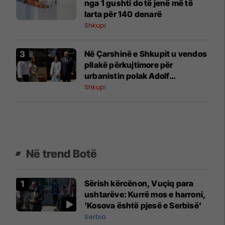
nga 1 gushti do të jenë më të
larta për 140 denarë
Shkupi
Në Çarshinë e Shkupit u vendos
pllakë përkujtimore për
urbanistin polak Adolf
Ciborowski
Shkupi
Në trend Botë
Sërish kërcënon, Vuçiq para
ushtarëve: Kurrë mos e harroni,
'Kosova është pjesë e Serbisë'
Serbia