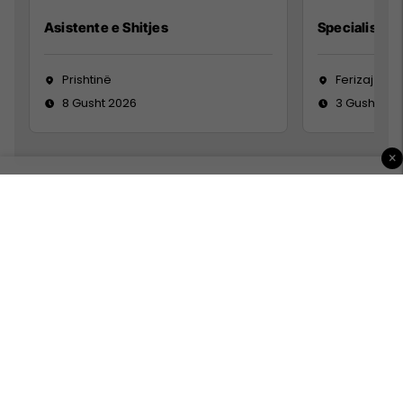
Asistente e Shitjes
Specialist Mi
Prishtinë
Ferizaj
8 Gusht 2026
3 Gusht 20
×