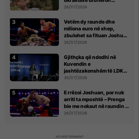
kontroll të madh
26/07/2026
Vetëm dy raunde dhe
miliona euro në xhep,
zbulohet sa fituan Joshua
e Prenga
26/07/2026
Gjithçka që ndodhi në
Kuvendin e
jashtëzakonshëm të LDK-
së
30/07/2026
E rrëzoi Joshuan, por nuk
arriti ta mposhtë – Prenga
bie me nokaut në raundin e
dytë
26/07/2026