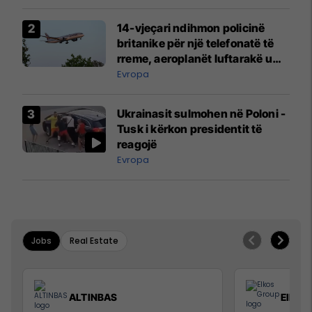
14-vjeçari ndihmon policinë
britanike për një telefonatë të
rreme, aeroplanët luftarakë u
ngritën në ajër për të
Evropa
interceptuar fluturaken e Qatar
Airways që po shkonte drejt
Ukrainasit sulmohen në Poloni -
Mançesterit
Tusk i kërkon presidentit të
reagojë
Evropa
Jobs
Real Estate
ALTINBAS
Elkos