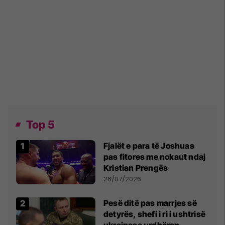
Top 5
Fjalët e para të Joshuas
pas fitores me nokaut ndaj
Kristian Prengës
26/07/2026
Pesë ditë pas marrjes së
detyrës, shefi i ri i ushtrisë
ukrainase urdhëron