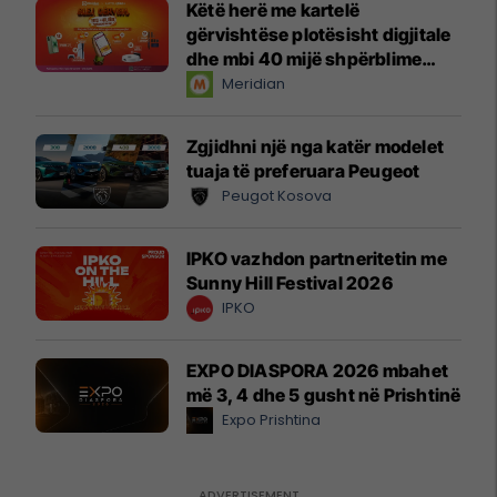
Këtë herë me kartelë
gërvishtëse plotësisht digjitale
dhe mbi 40 mijë shpërblime
instant!
Meridian
Zgjidhni një nga katër modelet
tuaja të preferuara Peugeot
Peugot Kosova
IPKO vazhdon partneritetin me
Sunny Hill Festival 2026
IPKO
EXPO DIASPORA 2026 mbahet
më 3, 4 dhe 5 gusht në Prishtinë
Expo Prishtina