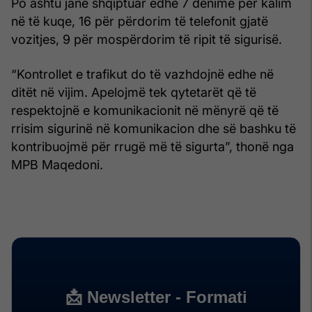
Po ashtu janë shqiptuar edhe 7 dënime për kalim
në të kuqe, 16 për përdorim të telefonit gjatë
vozitjes, 9 për mospërdorim të ripit të sigurisë.
“Kontrollet e trafikut do të vazhdojnë edhe në
ditët në vijim. Apelojmë tek qytetarët që të
respektojnë e komunikacionit në mënyrë që të
rrisim sigurinë në komunikacion dhe së bashku të
kontribuojmë për rrugë më të sigurta”, thonë nga
MPB Maqedoni.