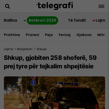
Ballina
Botërori 2026
Të fundit
Lajme
Prishtina
Prizreni
Peja
Ferizaj
Gjakova
Mitrov
Lajme
>
Maqedoni
>
Shkupi
Shkup, gjobiten 258 shoferë, 59
prej tyre për tejkalim shpejtësie