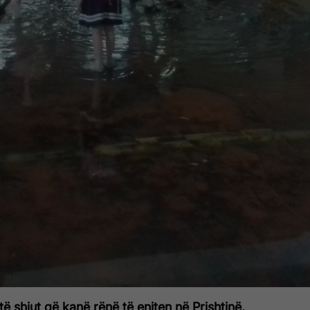
ë shiut që kanë rënë të enjten në Prishtinë,