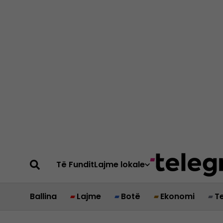
Të Fundit
Lajme lokale
Ballina
Lajme
Botë
Ekonomi
T