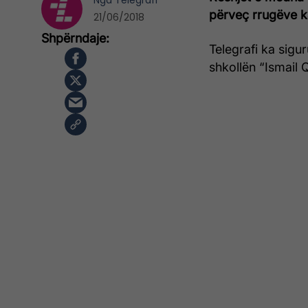
Nga
Telegrafi
përveç rrugëve k
21/06/2018
Telegrafi ka sigur
shkollën “Ismail Q