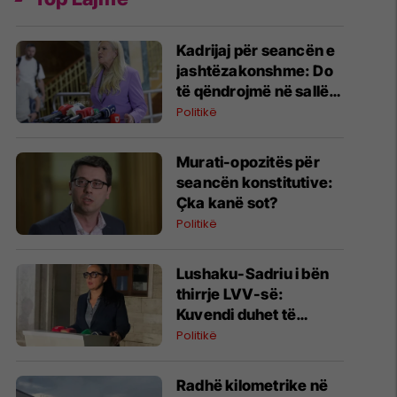
Kadrijaj për seancën e
jashtëzakonshme: Do
të qëndrojmë në sallë, i
kemi nënshkrimet
Politikë
​Murati-opozitës për
seancën konstitutive:
Çka kanë sot?
Politikë
Lushaku-Sadriu i bën
thirrje LVV-së:
Kuvendi duhet të
konstituohet sonte
Politikë
​Radhë kilometrike në