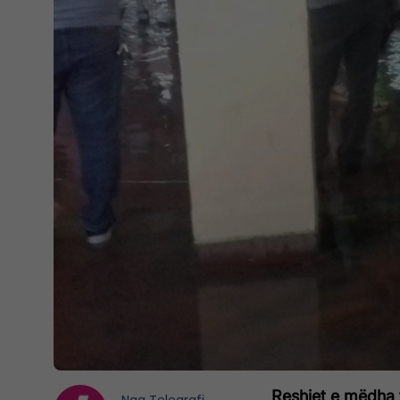
Reshjet e mëdha t