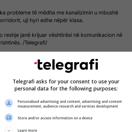
i ka probleme të mëdha me kanalizimin u mbushë
orridorit, uji hyri edhe nëpër klasa.
 reshje janë krijuar vështirësi në komunikacion në
shtinës. /Telegrafi/
Telegrafi asks for your consent to use your
personal data for the following purposes:
Personalised advertising and content, advertising and content
measurement, audience research and services development
Store and/or access information on a device
Learn more