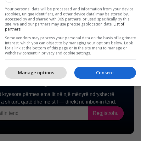
Your personal data will be processed and information from your device
(cookies, unique identifiers, and other device data) may be stored by,
accessed by and shared with 369 partners, or used specifically by this
site. We and our partners may use precise geolocation data.
List of
partners.
Some vendors may process your personal data on the basis of legitimate
interest, which you can object to by managing your options below. Look
for a link at the bottom of this page or in the site menu to manage or
withdraw consent in privacy and cookie settings.
Manage options
Consent