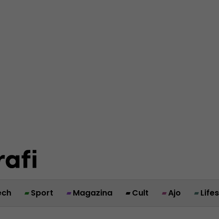
ech
Sport
Magazina
Cult
Ajo
Life