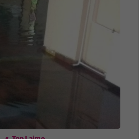
Top Lajme