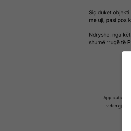
Siç duket objekt
me uji, pasi pos k
Ndryshe, nga këto
shumë rrugë të Pri