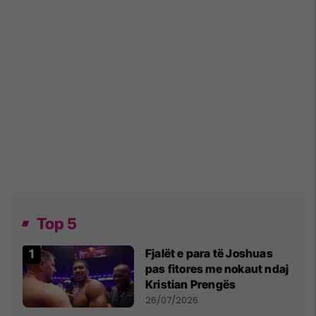
Top 5
Fjalët e para të Joshuas
pas fitores me nokaut ndaj
Kristian Prengës
26/07/2026