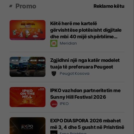
Promo
Reklamo këtu
Këtë herë me kartelë
gërvishtëse plotësisht digjitale
dhe mbi 40 mijë shpërblime
instant!
Meridian
Zgjidhni një nga katër modelet
tuaja të preferuara Peugeot
Peugot Kosova
IPKO vazhdon partneritetin me
Sunny Hill Festival 2026
IPKO
EXPO DIASPORA 2026 mbahet
më 3, 4 dhe 5 gusht në Prishtinë
Expo Prishtina