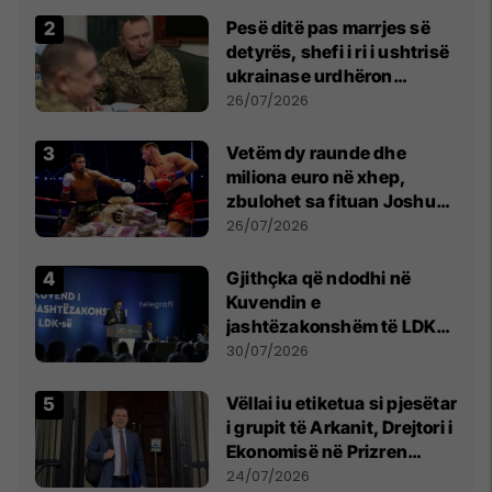
Pesë ditë pas marrjes së
detyrës, shefi i ri i ushtrisë
ukrainase urdhëron
kontroll të madh
26/07/2026
Vetëm dy raunde dhe
miliona euro në xhep,
zbulohet sa fituan Joshua
e Prenga
26/07/2026
Gjithçka që ndodhi në
Kuvendin e
jashtëzakonshëm të LDK-
së
30/07/2026
Vëllai iu etiketua si pjesëtar
i grupit të Arkanit, Drejtori i
Ekonomisë në Prizren
mohon pretendimet
24/07/2026