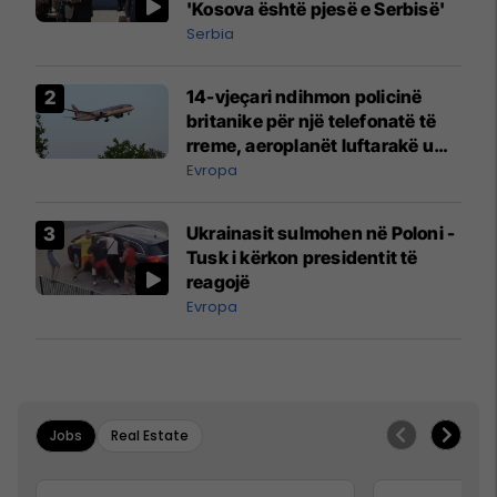
'Kosova është pjesë e Serbisë'
Serbia
14-vjeçari ndihmon policinë
britanike për një telefonatë të
rreme, aeroplanët luftarakë u
ngritën në ajër për të
Evropa
interceptuar fluturaken e Qatar
Airways që po shkonte drejt
Ukrainasit sulmohen në Poloni -
Mançesterit
Tusk i kërkon presidentit të
reagojë
Evropa
Jobs
Real Estate