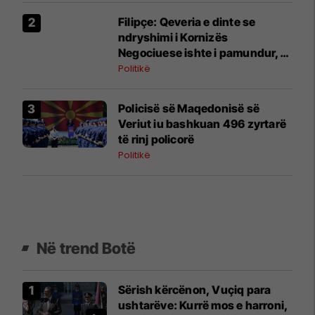
Filipçe: Qeveria e dinte se
ndryshimi i Kornizës
Negociuese ishte i pamundur,
por zgjodhi të luante me
Politikë
emocionet e njerëzve
Policisë së Maqedonisë së
Veriut iu bashkuan 496 zyrtarë
të rinj policorë
Politikë
Në trend Botë
Sërish kërcënon, Vuçiq para
ushtarëve: Kurrë mos e harroni,