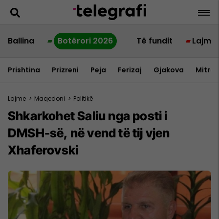
Ballina
Botërori 2026
Të fundit
Lajme
Prishtina
Prizreni
Peja
Ferizaj
Gjakova
Mitrov
Lajme
>
Maqedoni
>
Politikë
Shkarkohet Saliu nga posti i
DMSH-së, në vend të tij vjen
Xhaferovski