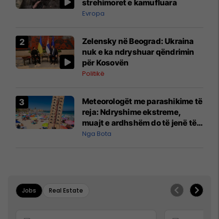
strehimoret e kamufluara
Evropa
Zelensky në Beograd: Ukraina
nuk e ka ndryshuar qëndrimin
për Kosovën
Politikë
Meteorologët me parashikime të
reja: Ndryshime ekstreme,
muajt e ardhshëm do të jenë të
pazakontë
Nga Bota
Jobs
Real Estate