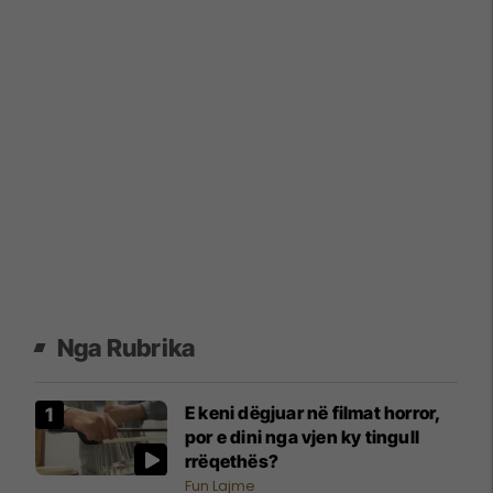
Nga Rubrika
E keni dëgjuar në filmat horror,
por e dini nga vjen ky tingull
rrëqethës?
Fun Lajme