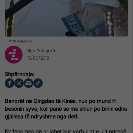
11:"© AsiaWire
Nga
Telegrafi
15/06/2018
Banorët në Qingdao të Kinës, nuk po mund t’i
besonin syve, kur panë se me shiun po binin edhe
gjallesa të ndryshme nga deti.
Ky fenomen që krijohet kur vorbullat e ujit ngrenë