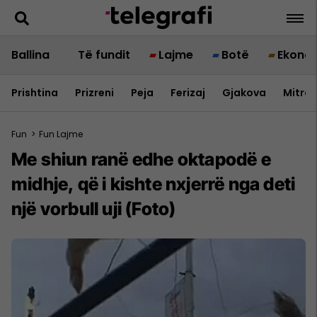
Ballina
Të fundit
Lajme
Botë
Ekono
Prishtina
Prizreni
Peja
Ferizaj
Gjakova
Mitrov
Fun
>
Fun Lajme
Me shiun ranë edhe oktapodë e
midhje, që i kishte nxjerrë nga deti
një vorbull uji (Foto)