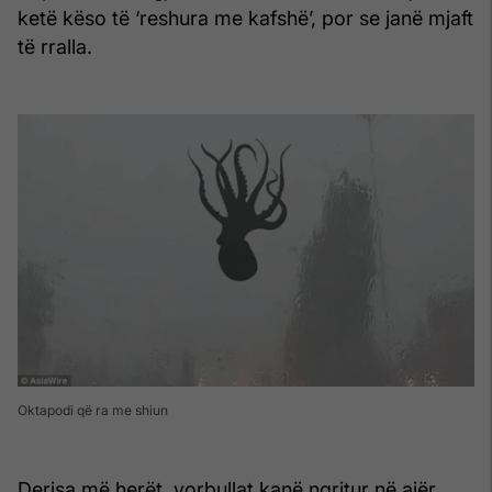
ketë këso të ‘reshura me kafshë’, por se janë mjaft
të rralla.
Oktapodi që ra me shiun
Derisa më herët, vorbullat kanë ngritur në ajër