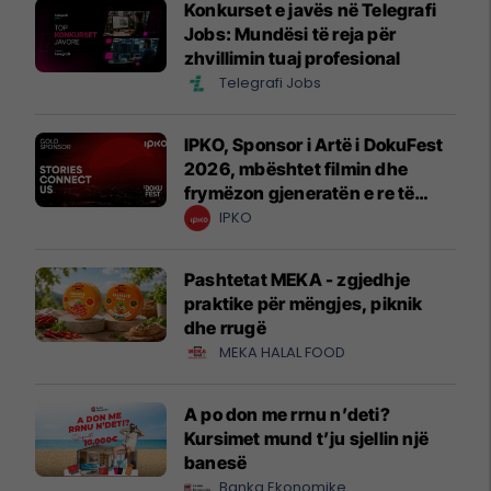
Konkurset e javës në Telegrafi
Jobs: Mundësi të reja për
zhvillimin tuaj profesional
Telegrafi Jobs
IPKO, Sponsor i Artë i DokuFest
2026, mbështet filmin dhe
frymëzon gjeneratën e re të
krijuesve
IPKO
Pashtetat MEKA - zgjedhje
praktike për mëngjes, piknik
dhe rrugë
MEKA HALAL FOOD
A po don me rrnu n’deti?
Kursimet mund t’ju sjellin një
banesë
Banka Ekonomike