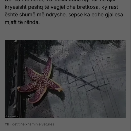
kryesisht peshq të vegjël dhe bretkosa, ky rast
është shumë më ndryshe, sepse ka edhe gjallesa
mjaft të rënda.
Ylli i detit në xhamin e veturës