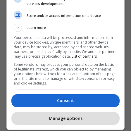
services development
Store and/or access information on a device
Learn more
Rrjetet Sociale
Oktapod
Banorët
Yje Deti
Your personal data will be processed and information from
your device (cookies, unique identifiers, and other device
Qingdao
Shiu
Midhje
Deti
Kinë
data) may be stored by, accessed by and shared with 369
partners, or used specifically by this site. We and our partners
may use precise geolocation data.
List of partners.
Some vendors may process your personal data on the basis
of legitimate interest, which you can object to by managing
your options below. Look for a link at the bottom of this page
or in the site menu to manage or withdraw consent in privacy
and cookie settings.
Consent
Manage options