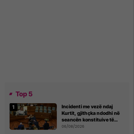
Top 5
Incidenti me vezë ndaj
Kurtit, gjithçka ndodhi në
seancën konstituive të
Kuvendit
06/08/2026