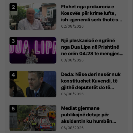
Ftohet nga prokuroria e
Kosovës për krime lufte,
ish-gjenerali serb thotë se
dikush e tradhtoi në
02/08/2026
Beograd
Një pleskavicë e ngrënë
nga Dua Lipa në Prishtinë
në orën 04:28 të mëngjesit
- dhe bota digjitale serbe
03/08/2026
shpall gjendjen e luftës
Deda: Nëse deri nesër nuk
konstituohet Kuvendi, të
gjithë deputetët do të
bëjnë shkelje të rëndë
06/08/2026
kushtetuese
Mediat gjermane
publikojnë detaje për
aksidentin ku humbën
jetën tre mërgimtarë nga
06/08/2026