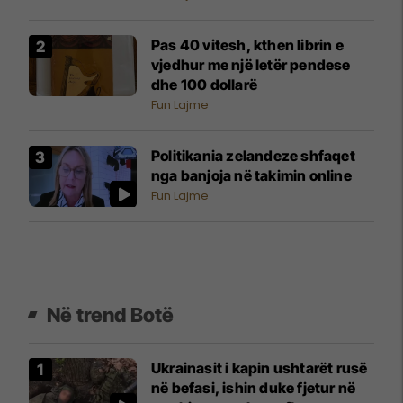
Pas 40 vitesh, kthen librin e
vjedhur me një letër pendese
dhe 100 dollarë
Fun Lajme
Politikania zelandeze shfaqet
nga banjoja në takimin online
Fun Lajme
Në trend Botë
Ukrainasit i kapin ushtarët rusë
në befasi, ishin duke fjetur në