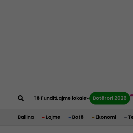
Të Fundit
Lajme lokale
Botërori 2026
Ballina
Lajme
Botë
Ekonomi
T