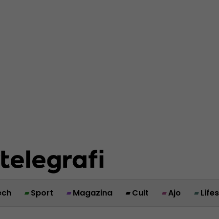
ech
Sport
Magazina
Cult
Ajo
Life