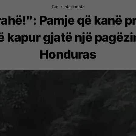
Fun
>
Interesante
krahë!”: Pamje që kanë p
ë kapur gjatë një pagëzi
Honduras