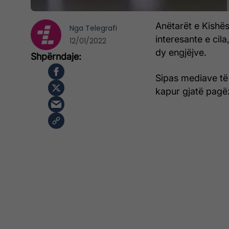
Anëtarët e Kishës
Nga
Telegrafi
interesante e cila
12/01/2022
dy engjëjve.
Sipas mediave të 
kapur gjatë pagëz