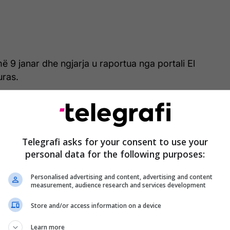
më 9 janar dhe ngjarja u raportua nga portali El
ras.
në pamje, në një moment, mbi kokat e njerëzve të
jë lloj mjegulle, të cilën vëzhguesit e përjetuan si
e shpirtërore të përmendura.
Telegrafi asks for your consent to use your
personal data for the following purposes:
krahë!” – thirri një vajzë në vendngjarje, së cilës së
an të mbledhurit në brohoritje dhe këngë euforike.
Personalised advertising and content, advertising and content
measurement, audience research and services development
, reagimi i këtyre personave konfirmoi se “mjegulla”
Store and/or access information on a device
 sy të lirë dhe se nuk ishte vetëm efekti i kamerës.
Learn more