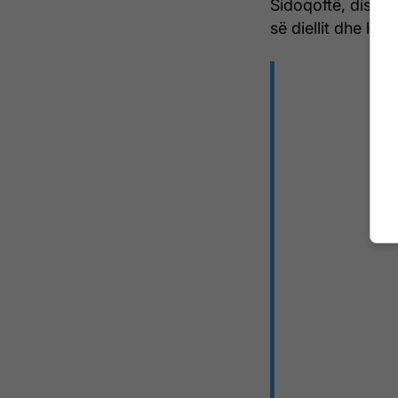
Sidoqoftë, disa e
së diellit dhe lagë