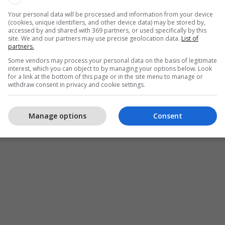
 shpjeguan fenomenin si një lojë e thjeshtë e dritës
Your personal data will be processed and information from your device
shtisë. /
Telegrafi
/
(cookies, unique identifiers, and other device data) may be stored by,
accessed by and shared with 369 partners, or used specifically by this
site. We and our partners may use precise geolocation data.
List of
partners.
Some vendors may process your personal data on the basis of legitimate
interest, which you can object to by managing your options below. Look
for a link at the bottom of this page or in the site menu to manage or
withdraw consent in privacy and cookie settings.
Manage options
Consent