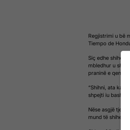
Regjistrimi u bë 
Tiempo de Hondu
Siç edhe shihet 
mbledhur u shfaq n
praninë e qeniev
“Shihni, ata kanë 
shpejti iu bashku
Nëse asgjë tjetër
mund të shihej me