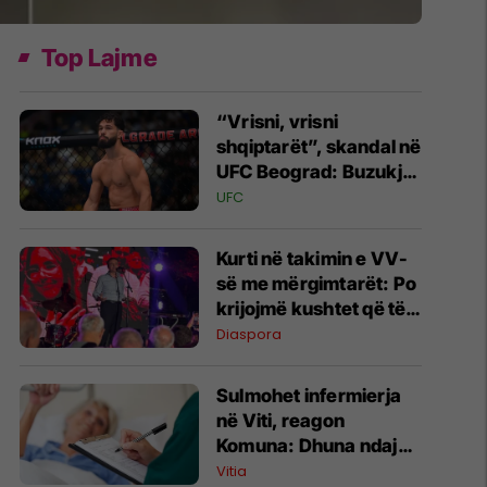
Top Lajme
“Vrisni, vrisni
shqiptarët”, skandal në
UFC Beograd: Buzukja
u përball me thirrje
UFC
anti-shqiptare nga
tribunat
Kurti në takimin e VV-
së me mërgimtarët: Po
krijojmë kushtet që të
ktheheni në Kosovë
Diaspora
Sulmohet infermierja
në Viti, reagon
Komuna: Dhuna ndaj
stafit shëndetësor nuk
Vitia