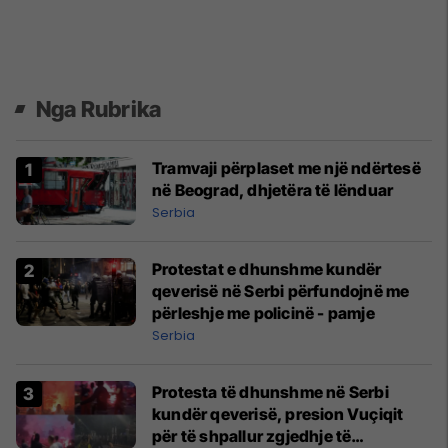
Nga Rubrika
Tramvaji përplaset me një ndërtesë
në Beograd, dhjetëra të lënduar
Serbia
Protestat e dhunshme kundër
qeverisë në Serbi përfundojnë me
përleshje me policinë - pamje
Serbia
Protesta të dhunshme në Serbi
kundër qeverisë, presion Vuçiqit
për të shpallur zgjedhje të