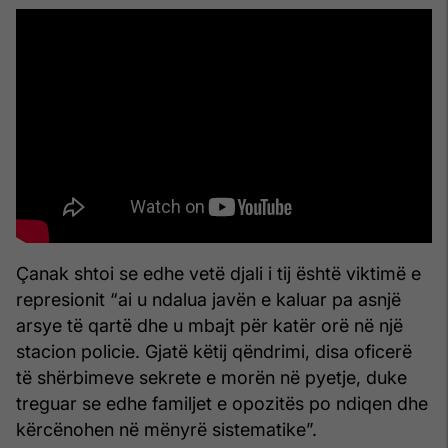
Çanak shtoi se edhe vetë djali i tij është viktimë e
represionit “ai u ndalua javën e kaluar pa asnjë
arsye të qartë dhe u mbajt për katër orë në një
stacion policie. Gjatë këtij qëndrimi, disa oficerë
të shërbimeve sekrete e morën në pyetje, duke
treguar se edhe familjet e opozitës po ndiqen dhe
kërcënohen në mënyrë sistematike”.