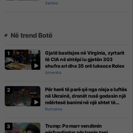
parakohshme
Serbia
Në trend Botë
Gjatë bastisjes në Virginia, zyrtarit
të CIA në shtëpi iu gjetën 303
shufra ari dhe 35 orë luksoze Rolex
Amerika
Për herë të parë që nga nisja e luftës
në Ukrainë, dronët rusë godasin një
ndërtesë banimi në një shtet të
NATO-s
Rumania
Trump: Po marr vendimin
përfundimtar për Iranin tani