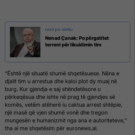
Nenad Çanak: Po përgatitet
terreni për likuidimin tim
“Është një situatë shumë shqetësuese. Nëna e
djalit tim u arrestua dhe kaloi plot dy muaj në
burg. Kur gjendja e saj shëndetësore u
përkeqësua dhe ishte në prag të gjendjes së
komës, vetëm atëherë iu caktua arrest shtëpie,
një masë që vjen shumë vonë dhe tregon
mungesën e humanizmit nga ana e autoriteteve,”
tha ai me shqetësim për euronews.al.