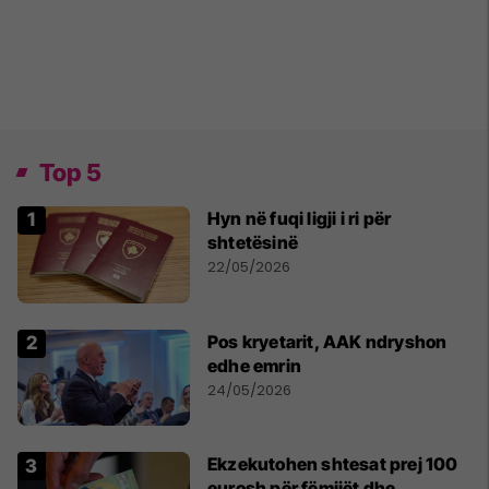
Top 5
Hyn në fuqi ligji i ri për
shtetësinë
22/05/2026
Pos kryetarit, AAK ndryshon
edhe emrin
24/05/2026
Ekzekutohen shtesat prej 100
eurosh për fëmijët dhe