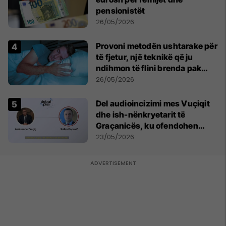
pensionistët
26/05/2026
Provoni metodën ushtarake për
të fjetur, një teknikë që ju
ndihmon të flini brenda pak
minutash
26/05/2026
Del audioincizimi mes Vuçiqit
dhe ish-nënkryetarit të
Graçanicës, ku ofendohen
krerë të Kishës Ortodokse
23/05/2026
Serbe