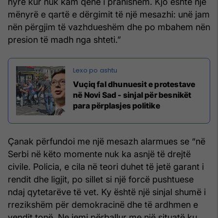
hyrë kur nuk kam qenë i pranishëm. Kjo është një
mënyrë e qartë e dërgimit të një mesazhi: unë jam
nën përgjim të vazhdueshëm dhe po mbahem nën
presion të madh nga shteti.”
Vuçiq fal dhunuesit e protestave
në Novi Sad - sinjal për besnikët
para përplasjes politike
Çanak përfundoi me një mesazh alarmues se “në
Serbi në këto momente nuk ka asnjë të drejtë
civile. Policia, e cila në teori duhet të jetë garant i
rendit dhe ligjit, po sillet si një forcë pushtuese
ndaj qytetarëve të vet. Ky është një sinjal shumë i
rrezikshëm për demokracinë dhe të ardhmen e
vendit tonë. Ne jemi përballur me një situatë ku