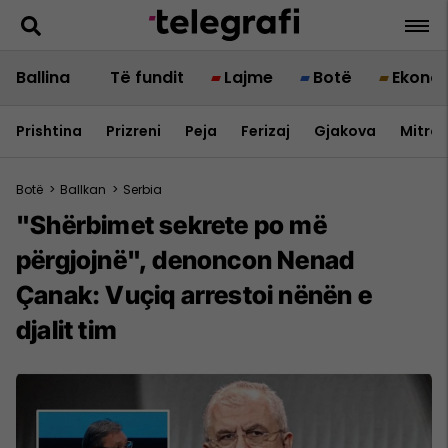
Ballina
Të fundit
Lajme
Botë
Ekono
Prishtina
Prizreni
Peja
Ferizaj
Gjakova
Mitrov
Botë
>
Ballkan
>
Serbia
"Shërbimet sekrete po më
përgjojnë", denoncon Nenad
Çanak: Vuçiq arrestoi nënën e
djalit tim