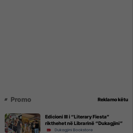
Promo
Reklamo këtu
Edicioni III i “Literary Fiesta”
rikthehet në Librarinë “Dukagjini”
Dukagjini Bookstore