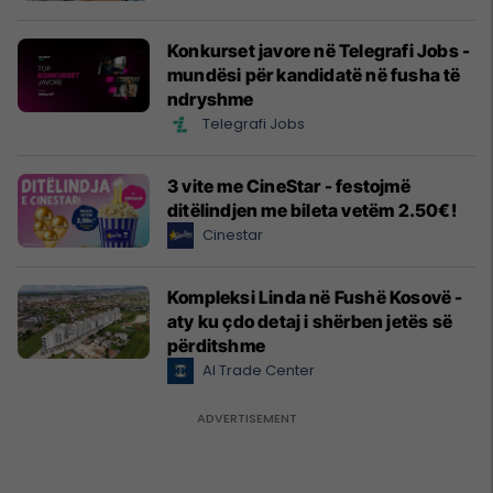
Konkurset javore në Telegrafi Jobs -
mundësi për kandidatë në fusha të
ndryshme
Telegrafi Jobs
3 vite me CineStar - festojmë
ditëlindjen me bileta vetëm 2.50€!
Cinestar
Kompleksi Linda në Fushë Kosovë -
aty ku çdo detaj i shërben jetës së
përditshme
Al Trade Center