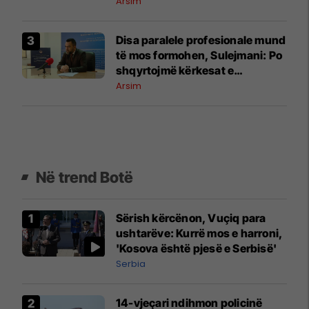
rregulloren
Arsim
Disa paralele profesionale mund
të mos formohen, Sulejmani: Po
shqyrtojmë kërkesat e
shkollave
Arsim
Në trend Botë
Sërish kërcënon, Vuçiq para
ushtarëve: Kurrë mos e harroni,
'Kosova është pjesë e Serbisë'
Serbia
14-vjeçari ndihmon policinë