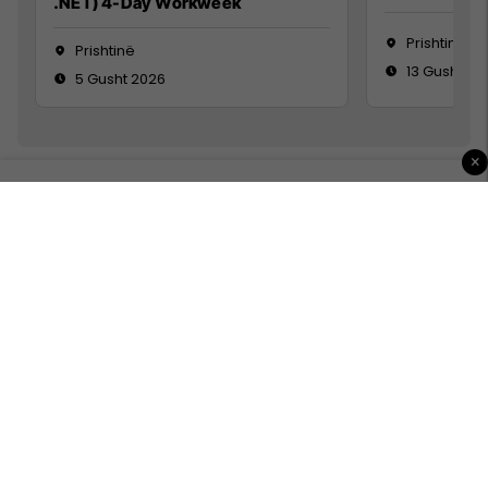
.NET) 4-Day Workweek
Prishtinë
Prishtinë
13 Gusht 20
5 Gusht 2026
×