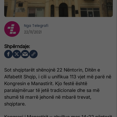
Nga
Telegrafi
22/11/2021
Sot shqiptarët shënojnë 22 Nëntorin, Ditën e
Alfabetit Shqip, i cili u unifikua 113 vjet më parë në
Kongresin e Manastirit. Kjo festë është
paralajmëruar të jetë tradicionale dhe sa më
shumë të marrë jehonë në mbarë trevat,
shqiptare.
Kongresi i Manastirit u zhvillua mes 14-22 nëntorit