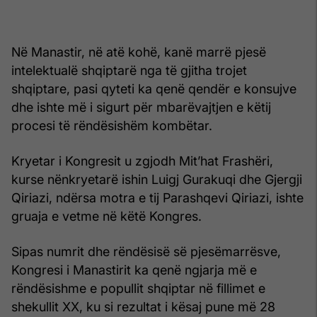
Në Manastir, në atë kohë, kanë marrë pjesë
intelektualë shqiptarë nga të gjitha trojet
shqiptare, pasi qyteti ka qenë qendër e konsujve
dhe ishte më i sigurt për mbarëvajtjen e këtij
procesi të rëndësishëm kombëtar.
Kryetar i Kongresit u zgjodh Mit’hat Frashëri,
kurse nënkryetarë ishin Luigj Gurakuqi dhe Gjergji
Qiriazi, ndërsa motra e tij Parashqevi Qiriazi, ishte
gruaja e vetme në këtë Kongres.
Sipas numrit dhe rëndësisë së pjesëmarrësve,
Kongresi i Manastirit ka qenë ngjarja më e
rëndësishme e popullit shqiptar në fillimet e
shekullit XX, ku si rezultat i kësaj pune më 28