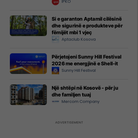
IPKO
Si e garanton Aptamil cilësinë
dhe sigurinë e produkteve për
fëmijët mbi 1 vjeç
Aptaclub Kosova
Përjetojeni Sunny Hill Festival
2026 me energjinë e Shell-it
Sunny Hill Festival
Një shtëpi në Kosovë - për ju
dhe familjen tuaj
Mercom Company