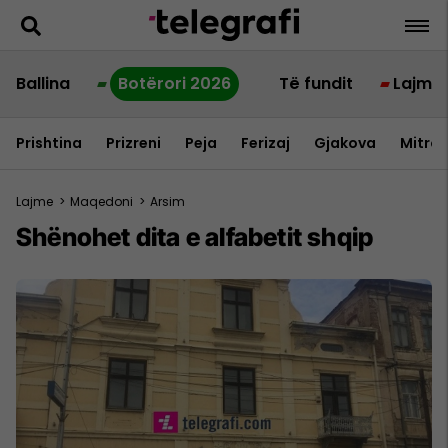
Ballina
Botërori 2026
Të fundit
Lajme
Prishtina
Prizreni
Peja
Ferizaj
Gjakova
Mitrov
Lajme
>
Maqedoni
>
Arsim
Shënohet dita e alfabetit shqip