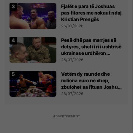
Fjalët e para të Joshuas
pas fitores me nokaut ndaj
Kristian Prengës
26/07/2026
Pesë ditë pas marrjes së
detyrës, shefi i ri i ushtrisë
ukrainase urdhëron
kontroll të madh
26/07/2026
Vetëm dy raunde dhe
miliona euro në xhep,
zbulohet sa fituan Joshua
e Prenga
26/07/2026