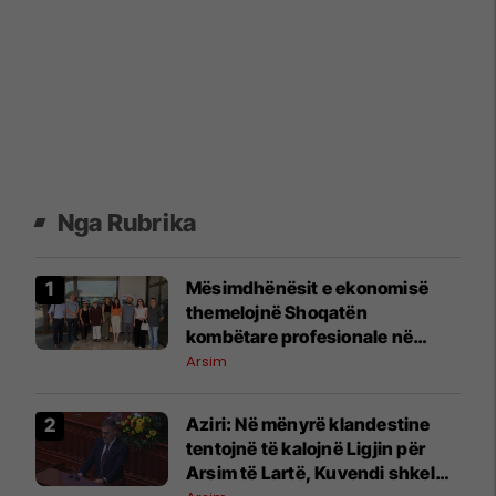
Nga Rubrika
Mësimdhënësit e ekonomisë
themelojnë Shoqatën
kombëtare profesionale në
Maqedoninë e Veriut
Arsim
Aziri: Në mënyrë klandestine
tentojnë të kalojnë Ligjin për
Arsim të Lartë, Kuvendi shkel