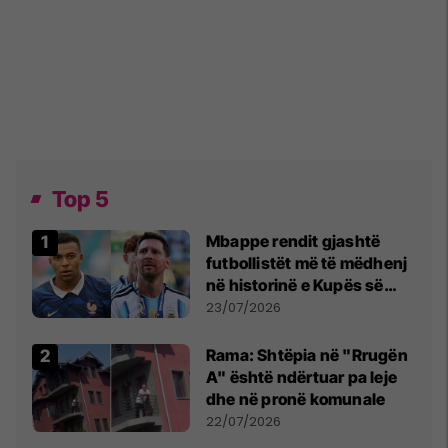
Top 5
Mbappe rendit gjashtë
futbollistët më të mëdhenj
në historinë e Kupës së
Botës, Messi mbetet i dyti
23/07/2026
Rama: Shtëpia në "Rrugën
A" është ndërtuar pa leje
dhe në pronë komunale
22/07/2026