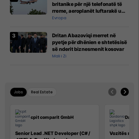
britanike për një telefonatë të
rreme, aeroplanët luftarakë u
ngritën në ajër për të
Evropa
interceptuar fluturaken e Qatar
Airways që po shkonte drejt
Dritan Abazoviqi merret në
Mançesterit
pyetje për dhënien e shtetësisë
së nderit biznesmenit kosovar
Mali i Zi
Jobs
Real Estate
cpit comparit GmbH
Dardan
Senior Lead .NET Developer (C# /
Vozitës me K