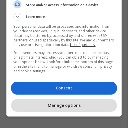
Store and/or access information on a device
Learn more
Your personal data will be processed and information from
Alfabeti Shqip
Dita E Alfabetit Shqip
your device (cookies, unique identifiers, and other device
data) may be stored by, accessed by and shared with 369
partners, or used specifically by this site. We and our partners
may use precise geolocation data.
List of partners.
Some vendors may process your personal data on the basis
of legitimate interest, which you can object to by managing
your options below. Look for a link at the bottom of this page
or in the site menu to manage or withdraw consent in privacy
and cookie settings.
Consent
Manage options