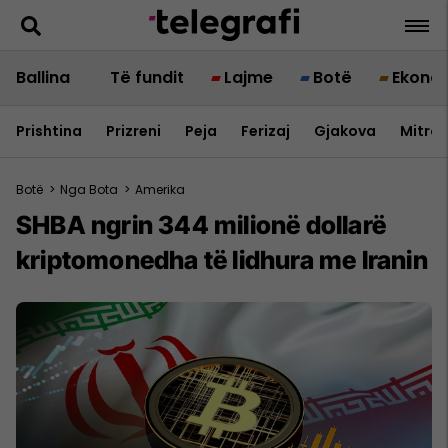
Ballina
Të fundit
Lajme
Botë
Ekono
Prishtina
Prizreni
Peja
Ferizaj
Gjakova
Mitrov
Botë
>
Nga Bota
>
Amerika
SHBA ngrin 344 milionë dollarë
kriptomonedha të lidhura me Iranin