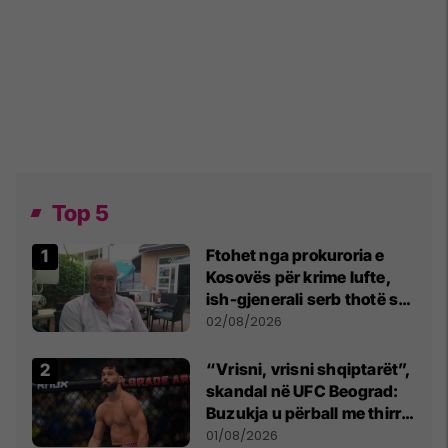
Top 5
Ftohet nga prokuroria e
Kosovës për krime lufte,
ish-gjenerali serb thotë se
dikush e tradhtoi në
02/08/2026
Beograd
“Vrisni, vrisni shqiptarët”,
skandal në UFC Beograd:
Buzukja u përball me thirrje
anti-shqiptare nga
01/08/2026