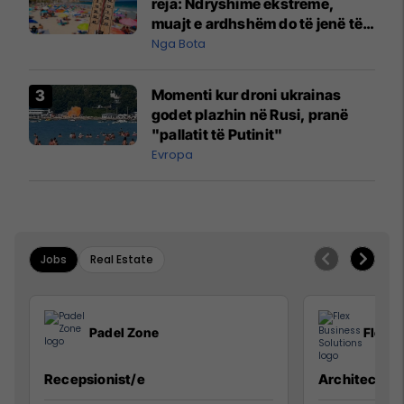
reja: Ndryshime ekstreme,
muajt e ardhshëm do të jenë të
pazakontë
Nga Bota
Momenti kur droni ukrainas
godet plazhin në Rusi, pranë
"pallatit të Putinit"
Evropa
Jobs
Real Estate
Padel Zone
Flex B
Recepsionist/e
Architect