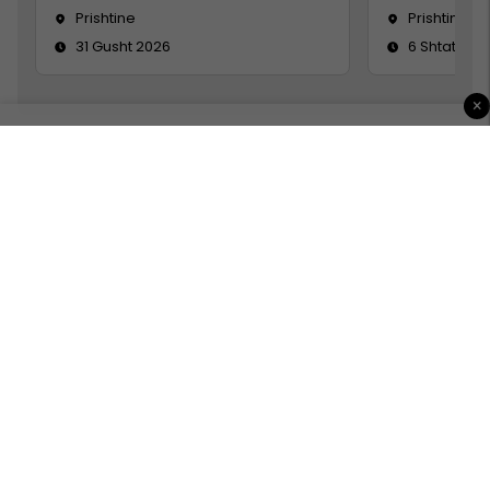
Prishtine
Prishtinë
31 Gusht 2026
6 Shtator 2
×