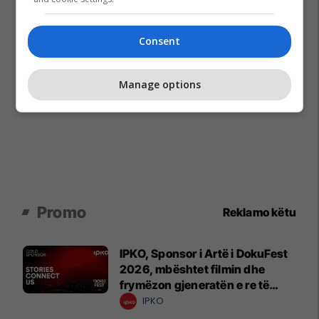
Consent
Manage options
Promo
Reklamo këtu
IPKO, Sponsor i Artë i DokuFest
2026, mbështet filmin dhe
frymëzon gjeneratën e re të
krijuesve
IPKO