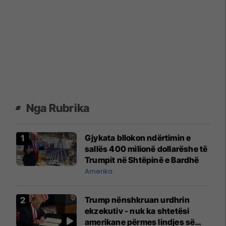
Nga Rubrika
Gjykata bllokon ndërtimin e
sallës 400 milionë dollarëshe të
Trumpit në Shtëpinë e Bardhë
Amerika
Trump nënshkruan urdhrin
ekzekutiv - nuk ka shtetësi
amerikane përmes lindjes së