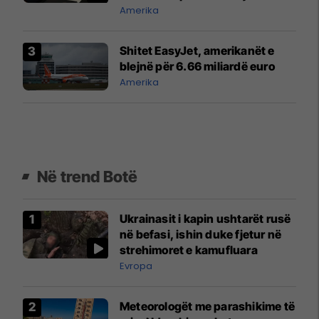
fëmijëve
Amerika
Shitet EasyJet, amerikanët e
blejnë për 6.66 miliardë euro
Amerika
Në trend Botë
Ukrainasit i kapin ushtarët rusë
në befasi, ishin duke fjetur në
strehimoret e kamufluara
Evropa
Meteorologët me parashikime të