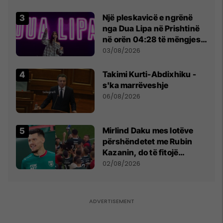
tribunat
Një pleskavicë e ngrënë
nga Dua Lipa në Prishtinë
në orën 04:28 të mëngjesit
- dhe bota digjitale serbe
03/08/2026
shpall gjendjen e luftës
Takimi Kurti-Abdixhiku -
s'ka marrëveshje
06/08/2026
Mirlind Daku mes lotëve
përshëndetet me Rubin
Kazanin, do të fitojë
miliona te Spartak Moska
02/08/2026