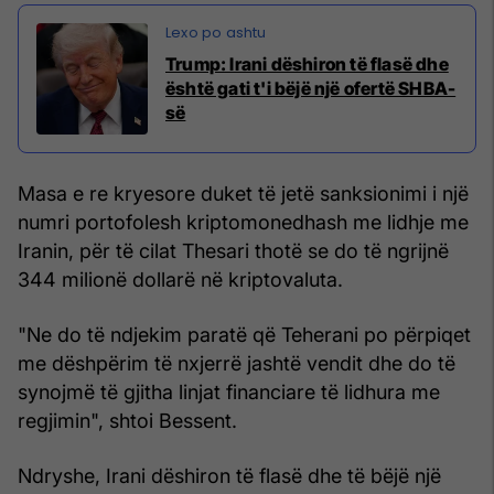
Trump: Irani dëshiron të flasë dhe
është gati t'i bëjë një ofertë SHBA-
së
Masa e re kryesore duket të jetë sanksionimi i një
numri portofolesh kriptomonedhash me lidhje me
Iranin, për të cilat Thesari thotë se do të ngrijnë
344 milionë dollarë në kriptovaluta.
"Ne do të ndjekim paratë që Teherani po përpiqet
me dëshpërim të nxjerrë jashtë vendit dhe do të
synojmë të gjitha linjat financiare të lidhura me
regjimin", shtoi Bessent.
Ndryshe, Irani dëshiron të flasë dhe të bëjë një