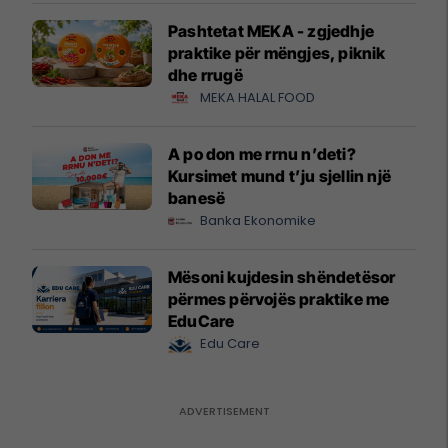
Pashtetat MEKA - zgjedhje
praktike për mëngjes, piknik
dhe rrugë
MEKA HALAL FOOD
A po don me rrnu n’deti?
Kursimet mund t’ju sjellin një
banesë
Banka Ekonomike
Mësoni kujdesin shëndetësor
përmes përvojës praktike me
EduCare
Edu Care