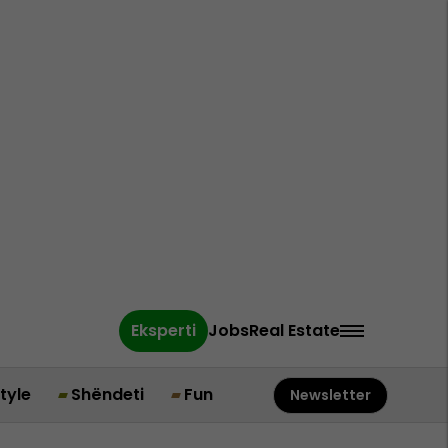
Eksperti
Jobs
Real Estate
style
Shëndeti
Fun
Newsletter