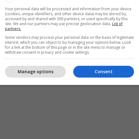
ë që duan të zhvillojnë biznesin e tyre. Barazia
Your personal data will be processed and information from your device
rë që forcon tërë shoqërinë" - përfundoi Totaj.
(cookies, unique identifiers, and other device data) may be stored by,
accessed by and shared with 369 partners, or used specifically by this
site. We and our partners may use precise geolocation data.
List of
partners.
Some vendors may process your personal data on the basis of legitimate
interest, which you can object to by managing your options below. Look
for a link at the bottom of this page or in the site menu to manage or
withdraw consent in privacy and cookie settings.
Manage options
Consent