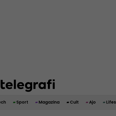
ech
Sport
Magazina
Cult
Ajo
Life