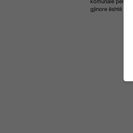
komunale për grat
gjinore është vle