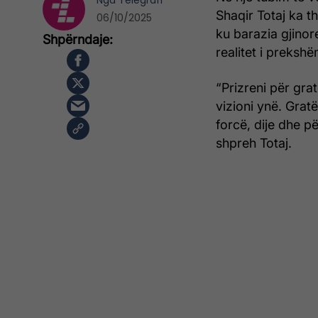
Nga
Telegrafi
Shaqir Totaj ka t
06/10/2025
ku barazia gjinor
realitet i prekshë
“Prizreni për gra
vizioni ynë. Grat
forcë, dije dhe p
shpreh Totaj.