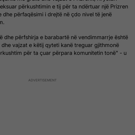
heksuar përkushtimin e tij për ta ndërtuar një Prizren
e dhe përfaqësimi i drejtë në çdo nivel të jenë
m.
të dhe përfshirja e barabartë në vendimmarrje është
ë dhe vajzat e këtij qyteti kanë treguar gjithmonë
ërkushtim për ta çuar përpara komunitetin tonë" - u