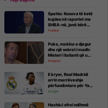
Spahiu: Kosova të ketë
kujdes në raportet me
SHBA-në, janë bërë
gabime që kanë
Politikë
lëkundur besimin
Puka, makina e djegur
dhe një sekret i madh:
Misteri i italianit që u
kthye nga “varri”
Shqipëri
E kryer, Real Madridi
arrin marrëveshje
përfundimtare për Yan
Diomand - mbi 100
La Liga
milionë euro kushtoi
transferimi
Haxhiu i ofroi ndihmë