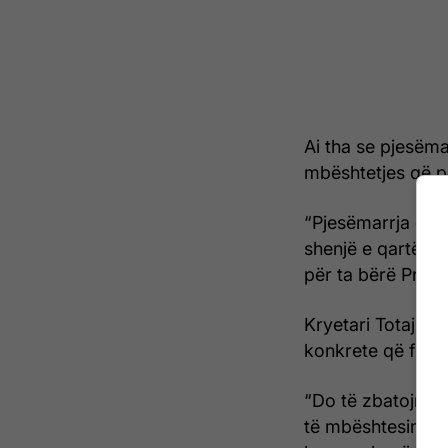
Ai tha se pjesëm
mbështetjes që po
“Pjesëmarrja dhe
shenjë e qartë e 
për ta bërë Prizre
Kryetari Totaj sht
konkrete që fuqi
“Do të zbatojmë b
të mbështesim nd