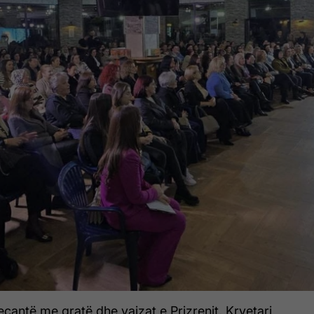
eçantë me gratë dhe vajzat e Prizrenit, Kryetari