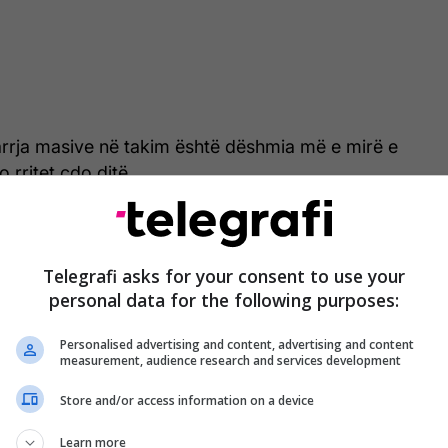
arrja masive në takim është dëshmia më e mirë e
 rritet çdo ditë.
 mbështetja e madhe e grave e vajzave është
fitores që po vjen më 12 tetor. Ky është momenti
Telegrafi asks for your consent to use your
nin shembull të barazisë dhe përfshirjes" - tha ai.
personal data for the following purposes:
oi se qeverisja e tij do të vazhdojë me politika
Personalised advertising and content, advertising and content
zojnë gratë në çdo aspekt:
measurement, audience research and services development
uxhetim gjinor, do të ndërtojmë çerdhe të reja, do
Store and/or access information on a device
ërmarrësinë femërore dhe do të ofrojmë grante
Learn more