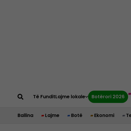
Të Fundit
Lajme lokale
Botërori 2026
Ballina
Lajme
Botë
Ekonomi
T