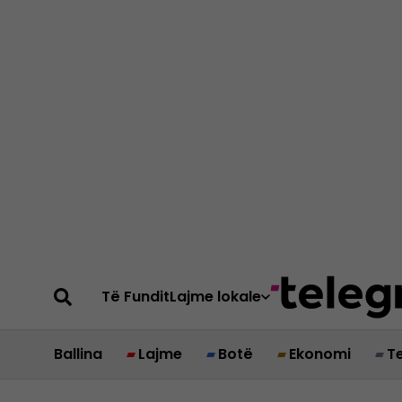
Të Fundit
Lajme lokale
Ballina
Lajme
Botë
Ekonomi
T