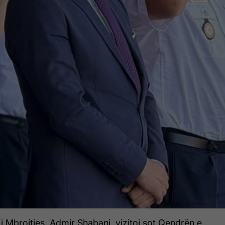
i Mbrojtjes, Admir Shabani, vizitoi sot Qendrën e