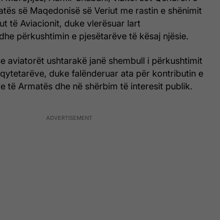
atës së Maqedonisë së Veriut me rastin e shënimit
t të Aviacionit, duke vlerësuar lart
dhe përkushtimin e pjesëtarëve të kësaj njësie.
e aviatorët ushtarakë janë shembull i përkushtimit
qytetarëve, duke falënderuar ata për kontributin e
e të Armatës dhe në shërbim të interesit publik.