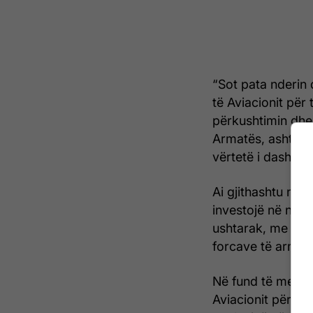
“Sot pata nderin
të Aviacionit për
përkushtimin dhe 
Armatës, ashtu ed
vërtetë i dashuri
Ai gjithashtu nën
investojë në ngri
ushtarak, me qëll
forcave të armat
Në fund të mesazh
Aviacionit për fe