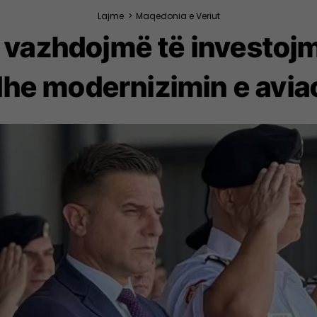
Lajme
>
Maqedonia e Veriut
 vazhdojmë të investojm
he modernizimin e avia