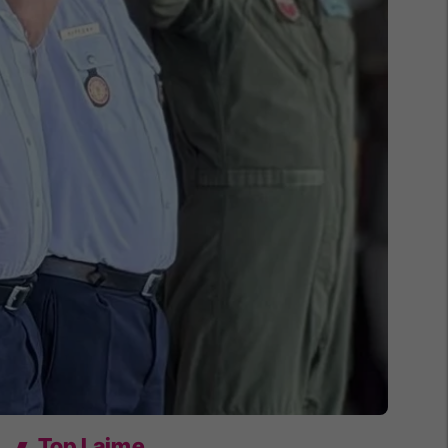
Top Lajme