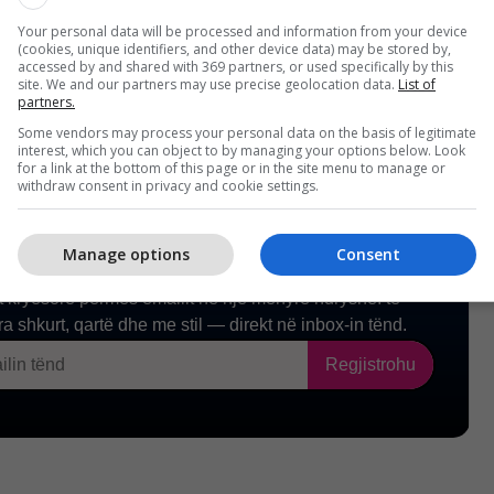
temin e mbrojtjes dhe sigurisë së vendit.
Your personal data will be processed and information from your device
(cookies, unique identifiers, and other device data) may be stored by,
accessed by and shared with 369 partners, or used specifically by this
site. We and our partners may use precise geolocation data.
List of
partners.
Some vendors may process your personal data on the basis of legitimate
interest, which you can object to by managing your options below. Look
for a link at the bottom of this page or in the site menu to manage or
withdraw consent in privacy and cookie settings.
Manage options
Consent