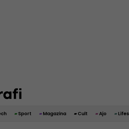
ech
Sport
Magazina
Cult
Ajo
Life