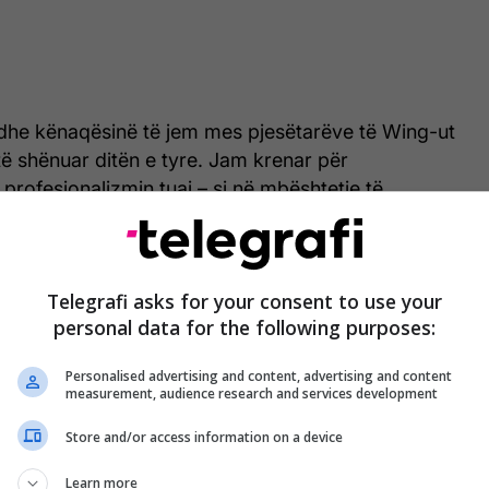
 dhe kënaqësinë të jem mes pjesëtarëve të Wing-ut
 të shënuar ditën e tyre. Jam krenar për
profesionalizmin tuaj – si në mbështetje të
he në shërbim të qytetarëve. Ju jeni një shembull i
së për atdheun”, ka shkruar Shabani.
Telegrafi asks for your consent to use your
vizoi se Ministria e Mbrojtjes do të vazhdojë të
personal data for the following purposes:
tjen e kapaciteteve dhe modernizimin e aviacionit
im forcimin e gatishmërisë dhe efikasitetit të
Personalised advertising and content, advertising and content
osura.
measurement, audience research and services development
Store and/or access information on a device
it të tij, Shabani uroi pjesëtarët e Wing-ut të
stën e tyre, duke vlerësuar rolin e rëndësishëm që
Learn more