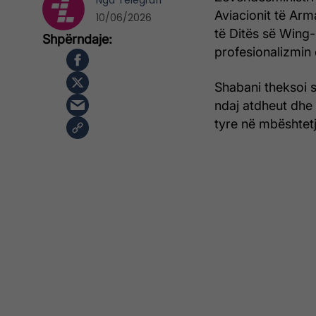
Nga
Telegrafi
Aviacionit të Arm
10/06/2026
të Ditës së Wing-u
profesionalizmin 
Shabani theksoi s
ndaj atdheut dhe 
tyre në mbështetj