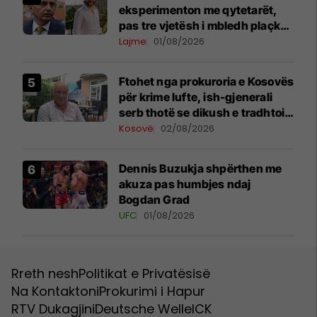
eksperimenton me qytetarët,
pas tre vjetësh i mbledh plaçkat
për Londër
Lajme
01/08/2026
Ftohet nga prokuroria e Kosovës
për krime lufte, ish-gjenerali
serb thotë se dikush e tradhtoi
në Beograd
Kosovë
02/08/2026
Dennis Buzukja shpërthen me
akuza pas humbjes ndaj
Bogdan Grad
UFC
01/08/2026
Rreth nesh
Politikat e Privatësisë
Na Kontaktoni
Prokurimi i Hapur
RTV Dukagjini
Deutsche Welle
ICK