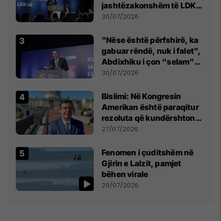
jashtëzakonshëm të LDK-
së
30/07/2026
"Nëse është përfshirë, ka
gabuar rëndë, nuk i falet",
Abdixhiku i çon “selam”
Përparim Ramës
30/07/2026
Bislimi: Në Kongresin
Amerikan është paraqitur
rezoluta që kundërshton
mbajtjen e Asamblesë
27/07/2026
Parlamentare të OSBE-së
në Beograd
Fenomen i çuditshëm në
Gjirin e Lalzit, pamjet
bëhen virale
29/07/2026