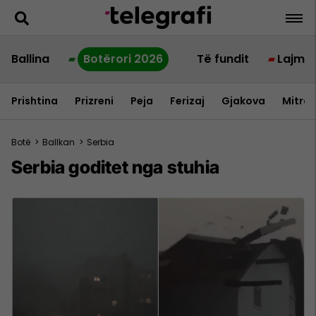
Ballina
Botërori 2026
Të fundit
Lajme
Prishtina
Prizreni
Peja
Ferizaj
Gjakova
Mitrov
Botë
>
Ballkan
>
Serbia
Serbia goditet nga stuhia