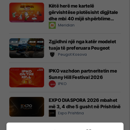
Këtë herë me kartelë
gërvishtëse plotësisht digjitale
dhe mbi 40 mijë shpërblime
instant!
Meridian
Zgjidhni një nga katër modelet
tuaja të preferuara Peugeot
Peugot Kosova
IPKO vazhdon partneritetin me
Sunny Hill Festival 2026
IPKO
EXPO DIASPORA 2026 mbahet
më 3, 4 dhe 5 gusht në Prishtinë
Expo Prishtina