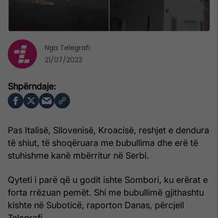
Nga
Telegrafi
21/07/2023
Pas Italisë, Sllovenisë, Kroacisë, reshjet e dendura
të shiut, të shoqëruara me bubullima dhe erë të
stuhishme kanë mbërritur në Serbi.
Qyteti i parë që u godit ishte Sombori, ku erërat e
forta rrëzuan pemët. Shi me bubullimë gjithashtu
kishte në Suboticë, raporton Danas, përcjell
Telegrafi.