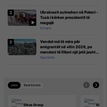
interceptuar fluturaken e Qatar
Airways që po shkonte drejt
Ukrainasit sulmohen në Poloni -
Mançesterit
Tusk i kërkon presidentit të
reagojë
Evropa
Vendet më të mira për
emigrantët në vitin 2026, po
mendoni të filloni një jetë jashtë
vendit?
Nga Bota
Jobs
Real Estate
Elkos Group
Elkos