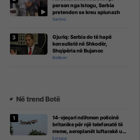
person nga Istogu, Serbia
pretendon se kreu spiunazh
Serbia
Gjuriq: Serbia do të hapë
konsullatë në Shkodër,
Shqipëria në Bujanoc
Ballkan
Në trend Botë
14-vjeçari ndihmon policinë
britanike për një telefonatë të
rreme, aeroplanët luftarakë u
ngritën në ajër për të
Evropa