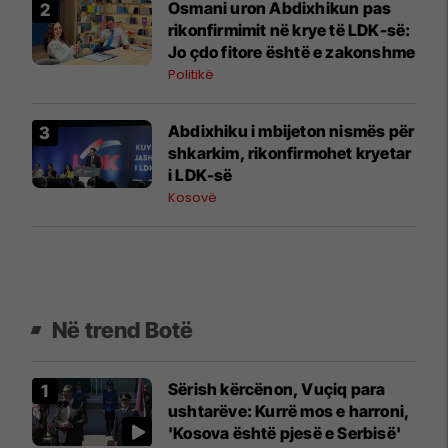
Osmani uron Abdixhikun pas
rikonfirmimit në krye të LDK-së:
Jo çdo fitore është e zakonshme
Politikë
Abdixhiku i mbijeton nismës për
shkarkim, rikonfirmohet kryetar
i LDK-së
Kosovë
Në trend Botë
Sërish kërcënon, Vuçiq para
ushtarëve: Kurrë mos e harroni,
'Kosova është pjesë e Serbisë'