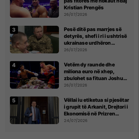
pas fitores me nokaut ndaj
Kristian Prengës
26/07/2026
Pesë ditë pas marrjes së
detyrës, shefi i ri i ushtrisë
ukrainase urdhëron
kontroll të madh
26/07/2026
Vetëm dy raunde dhe
miliona euro në xhep,
zbulohet sa fituan Joshua
e Prenga
26/07/2026
Vëllai iu etiketua si pjesëtar
i grupit të Arkanit, Drejtori i
Ekonomisë në Prizren
mohon pretendimet
24/07/2026