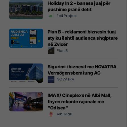
Holiday In 2 – banesa juaj për
pushime pranë detit
Edil Project
Plan B – reklamoni biznesin tuaj
aty ku është audienca shqiptare
në Zvicër
Plan B
Sigurimi i biznesit me NOVATRA
Vermögensberatung AG
NOVATRA
IMAX/ Cineplexx në Albi Mall,
thyen rekorde rajonale me
"Odisea"
Albi Mall