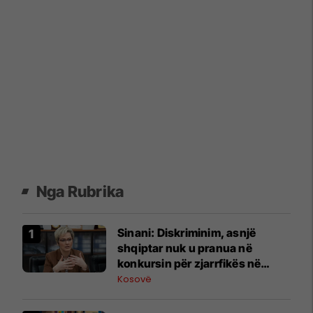
Nga Rubrika
Sinani: Diskriminim, asnjë
shqiptar nuk u pranua në
konkursin për zjarrfikës në
Preshevë dhe Bujanoc
Kosovë