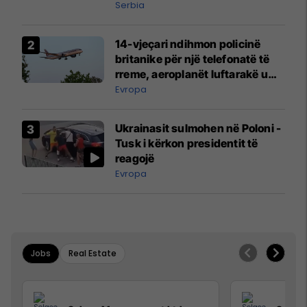
Serbia
14-vjeçari ndihmon policinë
britanike për një telefonatë të
rreme, aeroplanët luftarakë u
ngritën në ajër për të
Evropa
interceptuar fluturaken e Qatar
Airways që po shkonte drejt
Ukrainasit sulmohen në Poloni -
Mançesterit
Tusk i kërkon presidentit të
reagojë
Evropa
Jobs
Real Estate