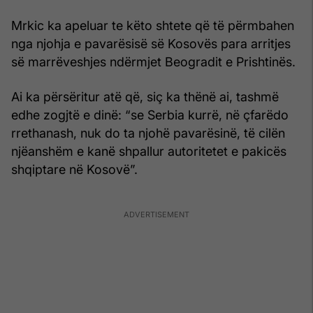
Mrkic ka apeluar te këto shtete që të përmbahen
nga njohja e pavarësisë së Kosovës para arritjes
së marrëveshjes ndërmjet Beogradit e Prishtinës.
Ai ka përsëritur atë që, siç ka thënë ai, tashmë
edhe zogjtë e dinë: “se Serbia kurrë, në çfarëdo
rrethanash, nuk do ta njohë pavarësinë, të cilën
njëanshëm e kanë shpallur autoritetet e pakicës
shqiptare në Kosovë”.