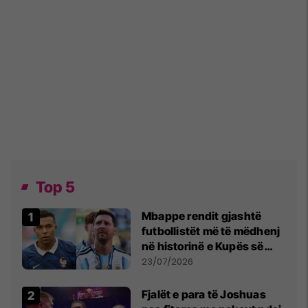
Top 5
Mbappe rendit gjashtë
futbollistët më të mëdhenj
në historinë e Kupës së
Botës, Messi mbetet i dyti
23/07/2026
Fjalët e para të Joshuas