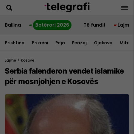
Ballina
Botërori 2026
Të fundit
Lajme
Prishtina
Prizreni
Peja
Ferizaj
Gjakova
Mitrov
Lajme
>
Kosovë
Serbia falenderon vendet islamike
për mosnjohjen e Kosovës