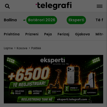
Ballina
Botërori 2026
Eksperti
Të fu
Prishtina
Prizreni
Peja
Ferizaj
Gjakova
Mitrov
Lajme
>
Kosove
>
Politikë