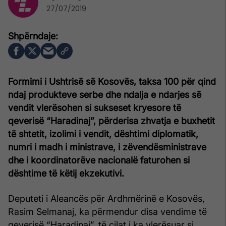
27/07/2019
Formimi i Ushtrisë së Kosovës, taksa 100 për qind
ndaj produkteve serbe dhe ndalja e ndarjes së
vendit vlerësohen si sukseset kryesore të
qeverisë “Haradinaj”, përderisa zhvatja e buxhetit
të shtetit, izolimi i vendit, dështimi diplomatik,
numri i madh i ministrave, i zëvendësministrave
dhe i koordinatorëve nacionalë faturohen si
dështime të këtij ekzekutivi.
Deputeti i Aleancës për Ardhmërinë e Kosovës,
Rasim Selmanaj, ka përmendur disa vendime të
qeverisë “Haradinaj”, të cilat i ka vlerësuar si