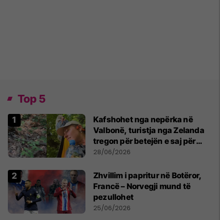
Top 5
Kafshohet nga nepërka në
Valbonë, turistja nga Zelanda
tregon për betejën e saj për
mbijetesë
28/06/2026
Zhvillim i papritur në Botëror,
Francë – Norvegji mund të
pezullohet
25/06/2026