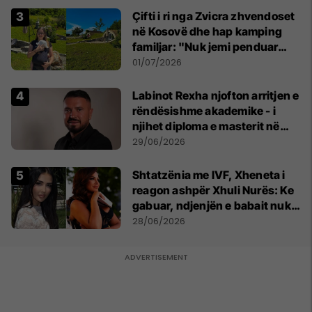
Çifti i ri nga Zvicra zhvendoset
në Kosovë dhe hap kamping
familjar: "Nuk jemi penduar
asnjë ditë"
01/07/2026
Labinot Rexha njofton arritjen e
rëndësishme akademike - i
njihet diploma e masterit në
Psikologji në Zvicër
29/06/2026
Shtatzënia me IVF, Xheneta i
reagon ashpër Xhuli Nurës: Ke
gabuar, ndjenjën e babait nuk
mund t'ia plotësosh kurrë
28/06/2026