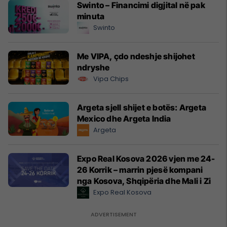
Swinto – Financimi digjital në pak
minuta
Swinto
Me VIPA, çdo ndeshje shijohet
ndryshe
Vipa Chips
Argeta sjell shijet e botës: Argeta
Mexico dhe Argeta India
Argeta
Expo Real Kosova 2026 vjen me 24-
26 Korrik – marrin pjesë kompani
nga Kosova, Shqipëria dhe Mali i Zi
Expo Real Kosova