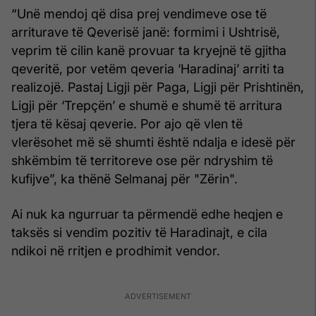
“Unë mendoj që disa prej vendimeve ose të
arriturave të Qeverisë janë: formimi i Ushtrisë,
veprim të cilin kanë provuar ta kryejnë të gjitha
qeveritë, por vetëm qeveria ‘Haradinaj’ arriti ta
realizojë. Pastaj Ligji për Paga, Ligji për Prishtinën,
Ligji për ‘Trepçën’ e shumë e shumë të arritura
tjera të kësaj qeverie. Por ajo që vlen të
vlerësohet më së shumti është ndalja e idesë për
shkëmbim të territoreve ose për ndryshim të
kufijve”, ka thënë Selmanaj për "Zërin".
Ai nuk ka ngurruar ta përmendë edhe heqjen e
taksës si vendim pozitiv të Haradinajt, e cila
ndikoi në rritjen e prodhimit vendor.