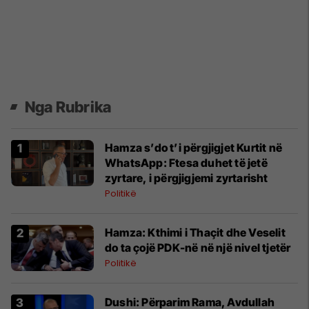
Nga Rubrika
​Hamza s’do t’i përgjigjet Kurtit në
WhatsApp: Ftesa duhet të jetë
zyrtare, i përgjigjemi zyrtarisht
Politikë
Hamza: Kthimi i Thaçit dhe Veselit
do ta çojë PDK-në në një nivel tjetër
Politikë
Dushi: Përparim Rama, Avdullah