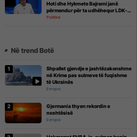
Hoti dhe Hykmete Bajrami janë
përmendur për ta udhëhequr LDK-
në
Politikë
Në trend Botë
Shpallet gjendje e jashtëzakonshme
në Krime pas sulmeve të fuqishme
të Ukrainës
Evropa
Gjermania thyen rekordin e
nxehtësisë
Evropa
Hakmerret SHBA-ja, sulmon Iranin