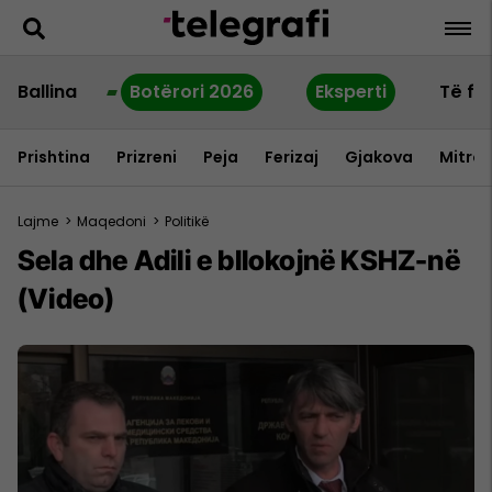
Ballina
Botërori 2026
Eksperti
Të fu
Prishtina
Prizreni
Peja
Ferizaj
Gjakova
Mitrov
Lajme
>
Maqedoni
>
Politikë
Sela dhe Adili e bllokojnë KSHZ-në
(Video)