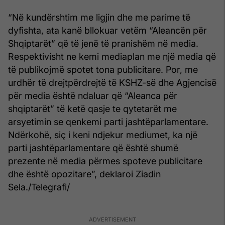
“Në kundërshtim me ligjin dhe me parime të
dyfishta, ata kanë bllokuar vetëm “Aleancën për
Shqiptarët” që të jenë të pranishëm në media.
Respektivisht ne kemi mediaplan me një media që
të publikojmë spotet tona publicitare. Por, me
urdhër të drejtpërdrejtë të KSHZ-së dhe Agjencisë
për media është ndaluar që “Aleanca për
shqiptarët” të ketë qasje te qytetarët me
arsyetimin se qenkemi parti jashtëparlamentare.
Ndërkohë, siç i keni ndjekur mediumet, ka një
parti jashtëparlamentare që është shumë
prezente në media përmes spoteve publicitare
dhe është opozitare”, deklaroi Ziadin
Sela./Telegrafi/