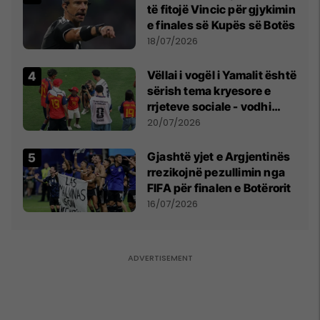
të fitojë Vincic për gjykimin
e finales së Kupës së Botës
18/07/2026
Vëllai i vogël i Yamalit është
sërish tema kryesore e
rrjeteve sociale - vodhi
vëmendjen pas finales së
20/07/2026
Kupës së Botës
Gjashtë yjet e Argjentinës
rrezikojnë pezullimin nga
FIFA për finalen e Botërorit
16/07/2026