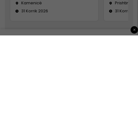
Kamenicë
Prishtinë
31 Korrik 2026
31 Korrik 20
×