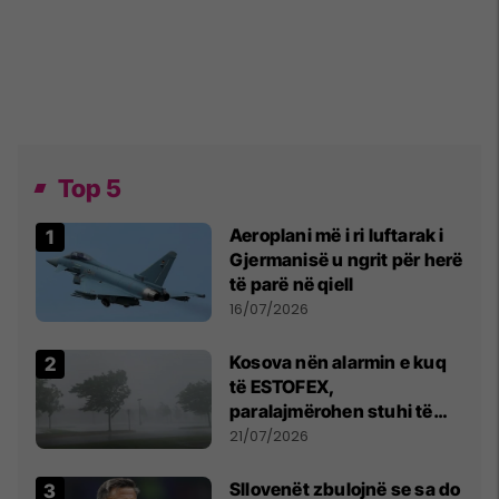
Top 5
Aeroplani më i ri luftarak i
Gjermanisë u ngrit për herë
të parë në qiell
16/07/2026
Kosova nën alarmin e kuq
të ESTOFEX,
paralajmërohen stuhi të
fuqishme me breshër dhe
21/07/2026
erëra të forta
Sllovenët zbulojnë se sa do