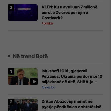
VLEN: Ku u avulluan 7 milionë
eurot e Zvicrës për ujin e
Gostivarit?
Politikë
Në trend Botë
Ish-shefi i CIA, gjenerali
Petraeus: Ukraina përdor mbi 10
mijë dronë në ditë, SHBA-ja
mbetet shumë prapa në
Amerika
prodhim
Dritan Abazoviqi merret në
pyetje për dhënien e shtetësisë