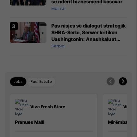
së nderit biznesmenit kosovar
Mali i Zi
Pas nisjes së dialogut strategjik
SHBA-Serbi, Serwer kritikon
Uashingtonin: Anashkaluat
Banjskën, sulmin ndaj KFOR-it
Serbia
dhe rrëmbimin e Policëve të
Kosovës
Jobs
Real Estate
Viva Fresh Store
Viva F
Pranues Malli
Mirëmbajtës