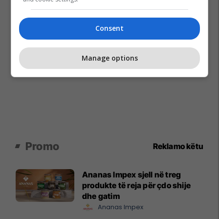
Consent
Manage options
Promo
Reklamo këtu
Ananas Impex sjell në treg
produkte të reja për çdo shije
dhe gatim
Ananas Impex