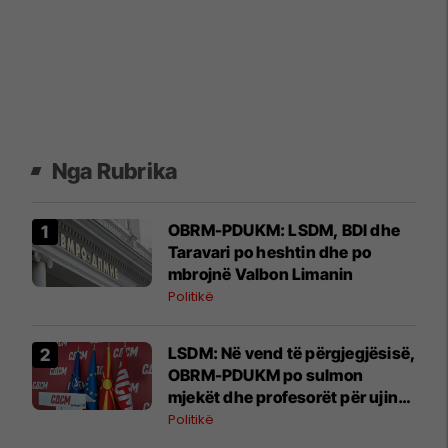
Nga Rubrika
OBRM-PDUKM: LSDM, BDI dhe
Taravari po heshtin dhe po
mbrojnë Valbon Limanin
Politikë
LSDM: Në vend të përgjegjësisë,
OBRM-PDUKM po sulmon
mjekët dhe profesorët për ujin
në Gostivar
Politikë