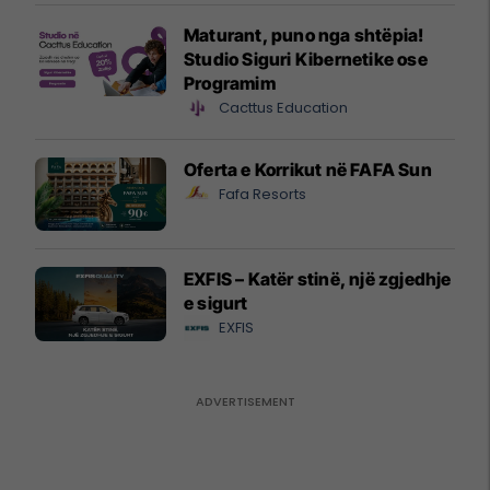
Maturant, puno nga shtëpia!
Studio Siguri Kibernetike ose
Programim
Cacttus Education
Oferta e Korrikut në FAFA Sun
Fafa Resorts
EXFIS – Katër stinë, një zgjedhje
e sigurt
EXFIS