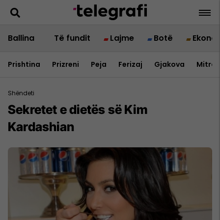
Ballina
Të fundit
Lajme
Botë
Ekono
Prishtina
Prizreni
Peja
Ferizaj
Gjakova
Mitrov
Shëndeti
Sekretet e dietës së Kim
Kardashian