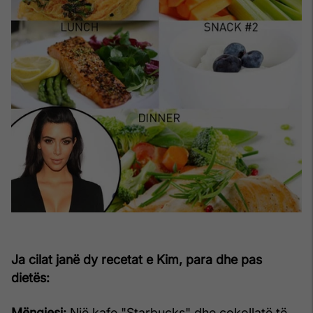
Ja cilat janë dy recetat e Kim, para dhe pas
dietës:
Mëngjesi:
Një kafe "Starbucks" dhe çokollatë të