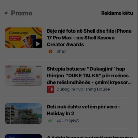
Promo
Reklamo këtu
Bëje një foto në Shell dhe fito iPhone
17 Pro Max – nis Shell Kosova
Creator Awards
Shell
Shtëpia botuese “Dukagjini” hap
thirrjen “DUKË TALKS” për nxënës
dhe mësimdhënës - çmimi kryesor,
udhëtim në Angli
Dukagjini Publishing House
Deti nuk është vetëm për verë -
Holiday In 2
Edil Project
A është biznesi juaj gati për tregun e