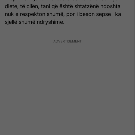
diete, të cilën, tani që është shtatzënë ndoshta
nuk e respekton shumë, por i beson sepse i ka
sjellë shumë ndryshime.