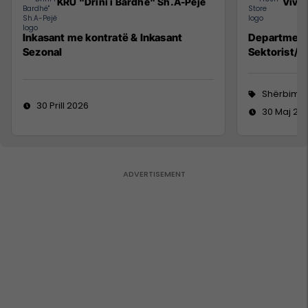
KRU "Drini i Bardhë" Sh.A-Pejë
Viva 
Inkasant me kontratë & Inkasant
Department
Sezonal
Sektorist/e
Shërbime 
30 Prill 2026
30 Maj 20