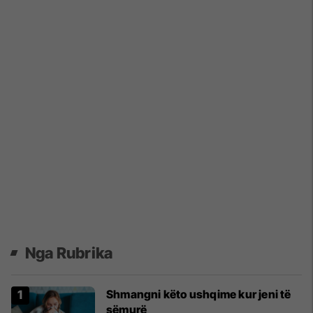
Nga Rubrika
Shmangni këto ushqime kur jeni të
sëmurë