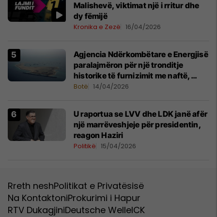
Malishevë, viktimat një i rritur dhe
dy fëmijë
Kronika e Zezë
16/04/2026
Agjencia Ndërkombëtare e Energjisë
paralajmëron për një tronditje
historike të furnizimit me naftë,
ndërsa lufta me Iranin mbyt tregjet
Botë
14/04/2026
globale
U raportua se LVV dhe LDK janë afër
një marrëveshjeje për presidentin,
reagon Haziri
Politikë
15/04/2026
Rreth nesh
Politikat e Privatësisë
Na Kontaktoni
Prokurimi i Hapur
RTV Dukagjini
Deutsche Welle
ICK