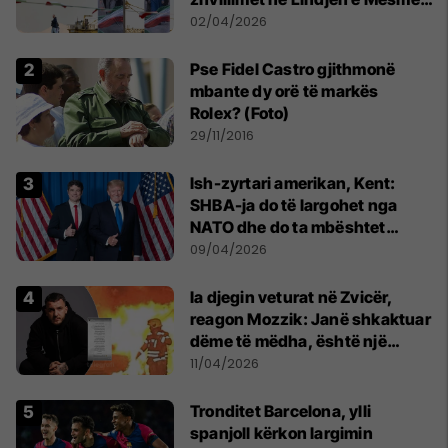
MINUTË PAS MINUTE
02/04/2026
Pse Fidel Castro gjithmonë
mbante dy orë të markës
Rolex? (Foto)
29/11/2016
Ish-zyrtari amerikan, Kent:
SHBA-ja do të largohet nga
NATO dhe do ta mbështet
Izraelin në një luftë të
09/04/2026
mundshme me Turqinë në Siri
Ia djegin veturat në Zvicër,
reagon Mozzik: Janë shkaktuar
dëme të mëdha, është një
bandë nga Franca
11/04/2026
Tronditet Barcelona, ylli
spanjoll kërkon largimin