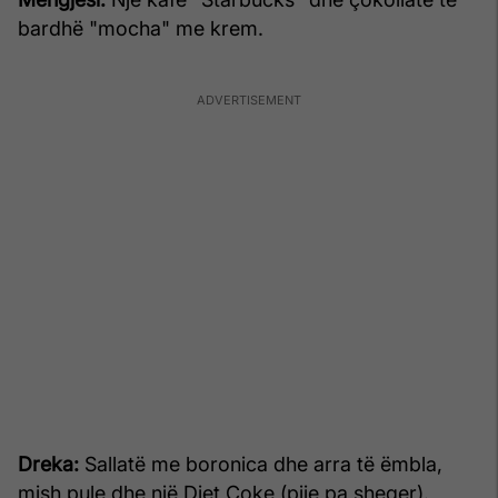
bardhë "mocha" me krem.
Dreka:
Sallatë me boronica dhe arra të ëmbla,
mish pule dhe një Diet Coke (pije pa sheqer).