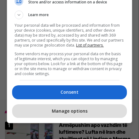
Store and/or access information on a device
Learn more
Your personal data will be processed and information from
your device (cookies, unique identifiers, and other device
data) may be stored by, accessed by and shared with 369
partners, or used specifically by this site. We and our partners
may use precise geolocation data.
List of partners.
Some vendors may process your personal data on the basis
of legitimate interest, which you can object to by managing
your options below. Look for a link at the bottom of this page
or in the site menu to manage or withdraw consent in privacy
and cookie settings.
Consent
Manage options
Top 5
Armëpushim apo vazhdim të
luftimeve? Lufta në Iran dhe
zhvillimet në Lindjen e Mesme -