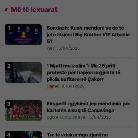
Më të lexuarat
Sondazh: Kush mendoni se do të
jetë fituesi i Big Brother VIP Albania
5?
Yjet
15/04/2026
“Mjaft me izolim”: Më 25 prill
protestë për hapjen urgjente të
pikës kufitare në Çakorr
Lajme
15/04/2026
Eksperti i gjykimit jep mendimin për
kartonin e kuq të Camavinga
Liga e Kampionëve
15/04/2026
Tre të vdekur nga zjarri në