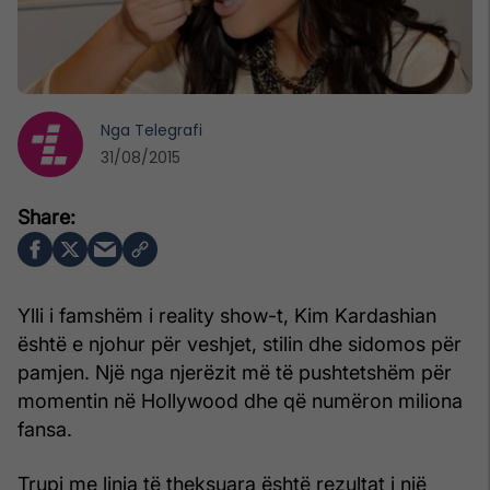
Nga
Telegrafi
31/08/2015
Ylli i famshëm i reality show-t, Kim Kardashian
është e njohur për veshjet, stilin dhe sidomos për
pamjen. Një nga njerëzit më të pushtetshëm për
momentin në Hollywood dhe që numëron miliona
fansa.
Trupi me linja të theksuara është rezultat i një