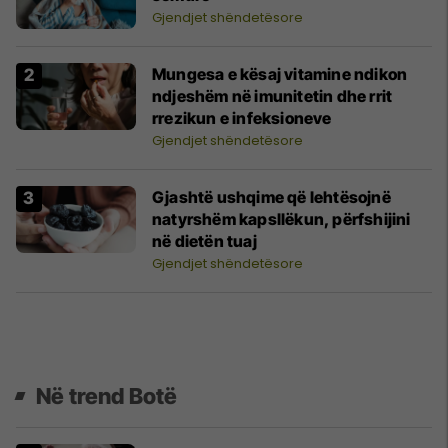
Gjendjet shëndetësore
Mungesa e kësaj vitamine ndikon
ndjeshëm në imunitetin dhe rrit
rrezikun e infeksioneve
Gjendjet shëndetësore
Gjashtë ushqime që lehtësojnë
natyrshëm kapsllëkun, përfshijini
në dietën tuaj
Gjendjet shëndetësore
Në trend Botë