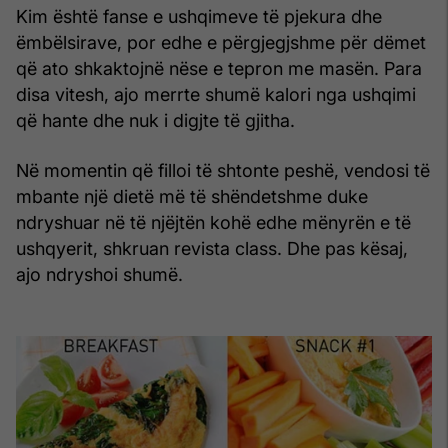
Kim është fanse e ushqimeve të pjekura dhe
ëmbëlsirave, por edhe e përgjegjshme për dëmet
që ato shkaktojnë nëse e tepron me masën. Para
disa vitesh, ajo merrte shumë kalori nga ushqimi
që hante dhe nuk i digjte të gjitha.
Në momentin që filloi të shtonte peshë, vendosi të
mbante një dietë më të shëndetshme duke
ndryshuar në të njëjtën kohë edhe mënyrën e të
ushqyerit, shkruan revista class. Dhe pas kësaj,
ajo ndryshoi shumë.