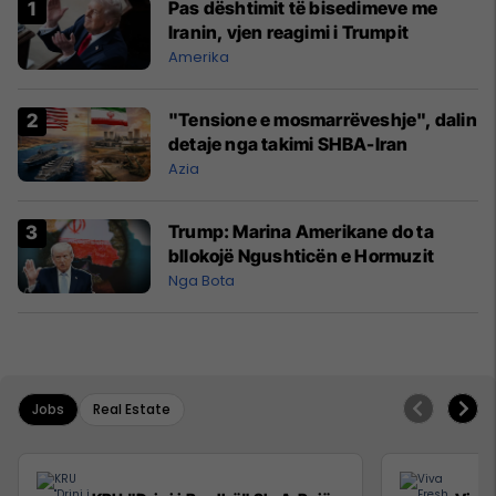
Pas dështimit të bisedimeve me
Iranin, vjen reagimi i Trumpit
Amerika
"Tensione e mosmarrëveshje", dalin
detaje nga takimi SHBA-Iran
Azia
Trump: Marina Amerikane do ta
bllokojë Ngushticën e Hormuzit
Nga Bota
Jobs
Real Estate