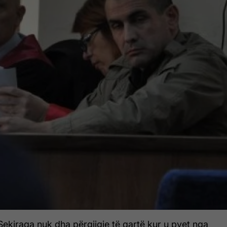
Sekiraqa nuk dha përgjigje të qartë kur u pyet nga