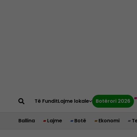
Të Fundit
Lajme lokale
Botërori 2026
Ballina
Lajme
Botë
Ekonomi
T