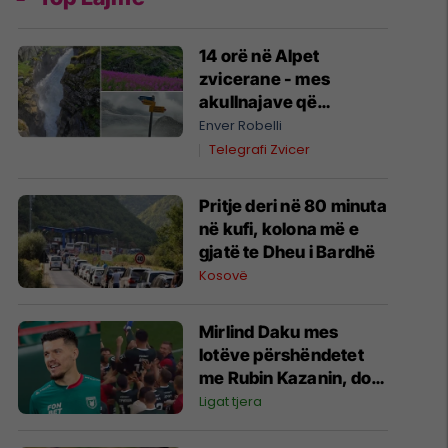
14 orë në Alpet
zvicerane - mes
akullnajave që
shkrihen dhe heshtjes
Enver Robelli
pa internet
Telegrafi Zvicer
Pritje deri në 80 minuta
në kufi, kolona më e
gjatë te Dheu i Bardhë
Kosovë
Mirlind Daku mes
lotëve përshëndetet
me Rubin Kazanin, do
të fitojë miliona te
Ligat tjera
Spartak Moska