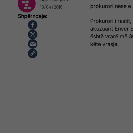
prokurori nëse e 
13/04/2016
Prokurori i rastit
akuzuarit Enver Se
është vrarë më 3
këtë vrasje.