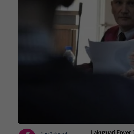
I akuzuari Enver 
Nga
Telegrafi