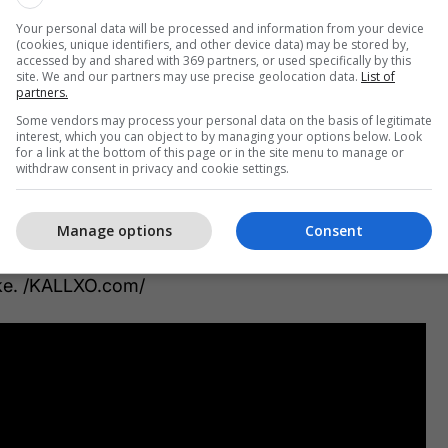
gj duke thënë së ai është kthyer në kohën kur PDK-
Your personal data will be processed and information from your device
(cookies, unique identifiers, and other device data) may be stored by,
htet dhe njerëzit që ai i ka akuzuar për krime lufte
accessed by and shared with 369 partners, or used specifically by this
site. We and our partners may use precise geolocation data.
List of
partie.
partners.
Some vendors may process your personal data on the basis of legitimate
qenë kjo reale nëse Qeverinë e ka fituar PDK-ja
interest, which you can object to by managing your options below. Look
for a link at the bottom of this page or in the site menu to manage or
në i akuzoj njëri është nënkryetar partie dhe personi
withdraw consent in privacy and cookie settings.
utet i PDK-së”, tha ai.
Manage options
Consent
rë kryetari i trupit gjykues, duke i thënë se këtu po
asjen e Triumf Rizës dhe duke i kërkuar të mos fliste
tike. /KALLXO.com/