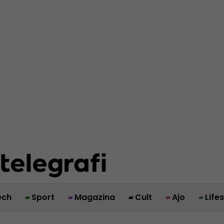
ech
Sport
Magazina
Cult
Ajo
Life