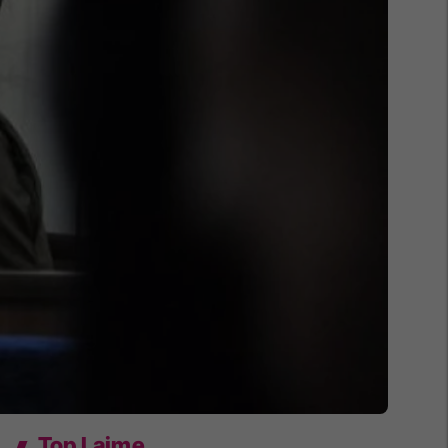
Top Lajme