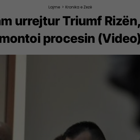
Lajme
>
Kronika e Zezë
am urrejtur Triumf Rizën
montoi procesin (Video